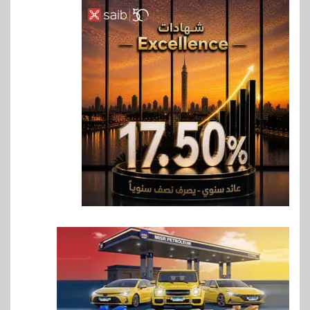
6
سوق وصلة
vivo تعيد تعريف مفهوم الفئة
المتوسطة مع إطلاق Y500
بمواصفات استثنائية
7
بنوك
رياضة
وزير الشباب والرياضة يلتقي
بالرئيس التنفيذي والعضو المنتدب
لبنك saib لبحث تعزيز التعاون
المشترك
8
اخبار
حماقي يشعل سعادة ساحل في
رأس الحكمة.. وبوسي مفاجأة
الحفل