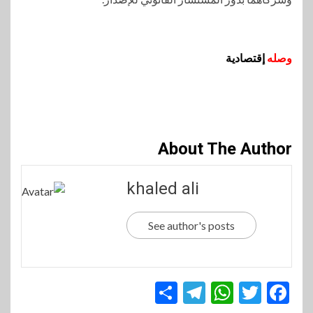
وصله
إقتصادية
About The Author
khaled ali
See author's posts
Telegram
Share
WhatsApp
Twitter
Facebook