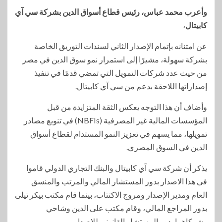
وأعرب محمد عباس، رئيس قطاع أسواق الدين بشركة سي آي
كابيتال
،
عن امتنانه بإتمام الإصدار الثاني لسندات التوريق الخاصة
بشركة سهولة، مشيرًا إلى استمرار نمو سوق الدين في مصر
من حيث عدد شركات التمويل التي تمضي قدمًا في تنفيذ
إصداراتها اللاحقة بدعم من سي آي كابيتال.
وأضاف أن هذا التوجه يعكس الثقة المتزايدة من قبل
المؤسسات المالية غير المصرفية (NBFIs) في تنويع مصادر
تمويلها، مما يسهم في تعزيز النمو المستدام لقطاع أسواق
الدين في السوق المصري.
يذكر أن شركة سي آي كابيتال والبنك التجاري الدولي قاموا
في هذا الاصدار بدور المستشار المالي والمرتب والمنسق
العام ومدير الإصدار ومروج الاكتتاب، بينما قام مكتب بيكر تيلى
بدور المراجع المالي، وقام مكتب على الدين وشاحي
وشركاهما بدور المستشار القانوني للإصدار.