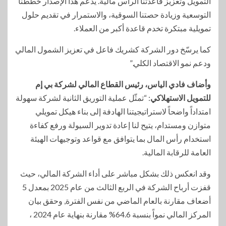
التمويل وتعزيز قاعدتنا الرأس مالية. يدعم هذا الإصدار خططنا
التوسعية وزيادة حصتنا السوقية، والاستمرار في تقديم حلول
تمويلية مبتكرة تخدم قاعدة أكبر من العملاء.
كما يرسّخ دور الشركة كشريك فاعل في تعزيز الشمول المالي
ودعم نمو الاقتصاد الكلي.”
وأضاف فادي الياس، رئيس القطاع المالي لشركة بي إم
للتمويل الاستهلاكي
: “تمثّل عملية التوريق الثانية لشركة سهولة
امتداداً واضحاً لاستراتيجيتنا الهادفة إلى بناء هيكل تمويلي
متوازن ومستدام، يتيح لنا إعادة تدوير السيولة ورفع كفاءة
استخدام رأس المال بما يتوافق مع قواعد وتوجيهات الهيئة
العامة للرقابة المالية.
وقد انعكس ذلك بشكل مباشر على أداء الشركة المالي، حيث
قفزت أرباح الشركة في الربع الثالث من عام 2025 بمعدل 5
أضعاف مقارنة بالعام الماضي من نفس الفترة, وحقق بيان
المركز المالي نمواً بنسبة 64.6% مقارنة بنهاية عام 2024 ،