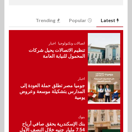
6
سوق وصلة
Trending
Popular
Latest
vivo تعيد تعريف مفهوم الفئة
المتوسطة مع إطلاق Y500
بمواصفات استثنائية
اتصالات وتكنولوجيا
اخبار
تنظيم الاتصالات يحيل شركات
7
بنوك
رياضة
المحمول للنيابة العامة
وزير الشباب والرياضة يلتقي
بالرئيس التنفيذي والعضو المنتدب
لبنك saib لبحث تعزيز التعاون
المشترك
اخبار
جوميا مصر تطلق حملة العودة إلى
المدارس بتشكيلة موسعة وعروض
8
اخبار
يومية
حماقي يشعل سعادة ساحل في
رأس الحكمة.. وبوسي مفاجأة
الحفل
بنوك
بنك الإسكندرية يحقق صافي أرباح
7.54 مليار جنيه خلال النصف الأول
9