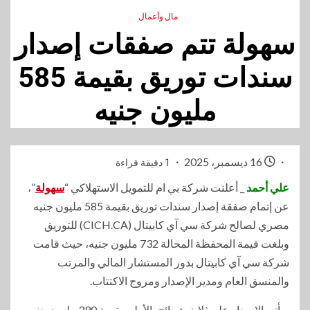
مال وأعمال
سهولة تتم صفقات إصدار
سندات توريق بقيمة 585
مليون جنيه
16 ديسمبر، 2025
1 دقيقة قراءة
علي أحمد
_ أعلنت شركة بي ام للتمويل الاستهلاكي “
سهولة
”،
عن إتمام صفقة إصدار سندات توريق بقيمة 585 مليون جنيه
مصري لصالح شركة سي آي كابيتال (CICH.CA) للتوريق
وبلغت قيمة المحفظة المحالة 732 مليون جنيه، حيث قامت
شركة سي آي كابيتال بدور المستشار المالي والمرتب
والمنسق العام ومدير الإصدار ومروج الاكتتاب.
ويأتي الإصدار على ثلاث شرائح، الأولى بقيمة 390 مليون جنيه