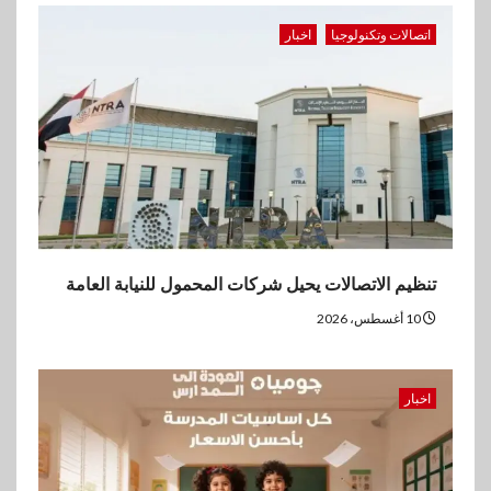
وعروض يومية
اتصالات وتكنولوجيا
اخبار
3
بنوك
بنك الإسكندرية يحقق صافي أرباح
7.54 مليار جنيه خلال النصف
الأول من 2026
4
اقتصاد
ڤاليو تحقق إيرادات 3.2 مليار جنيه
تنظيم الاتصالات يحيل شركات المحمول للنيابة العامة
وصافي الربح يرتفع إلى486
مليون جنيه نهاية يونيو 2026
10 أغسطس، 2026
5
عقارات
اخبار
مدينة مصر تسجل مبيعات بقيمة
28.4 مليار جنيه خلال النصف
الأول من 2026