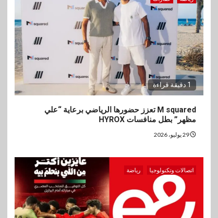
1 دقيقة قراءة
M squared تعزز حضورها الرياضي برعاية “علي
مظهر” بطل منافسات HYROX
29 يوليو، 2026
اتصالات وتكنولوجيا
رياضة