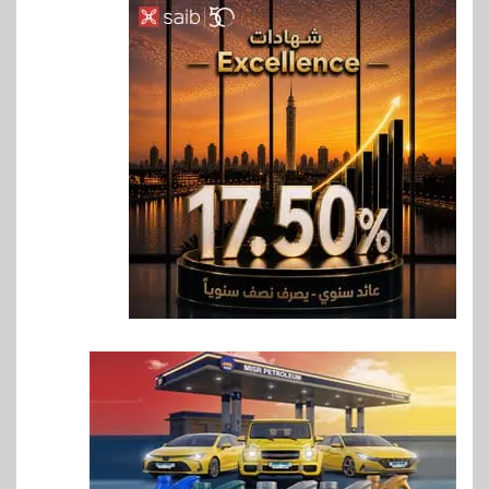
6
اخبار
حماقي يشعل سعادة ساحل في
رأس الحكمة.. وبوسي مفاجأة
الحفل
7
اقتصاد
وزيرا التخطيط والبترول يبحثان
جهود تحقيق أمن الطاقة
8
اقتصاد
ارتفاع أسعار النفط مع تصاعد
المخاوف بشأن مستقبل الملاحة
في مضيق هرمز
9
بنوك