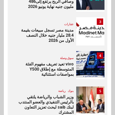
وصافي الربح يرتفع إلى486
مليون جنيه نهاية يونيو 2026
3
عقارات
مدينة مصر تسجل مبيعات بقيمة
28.4 مليار جنيه خلال النصف
الأول من 2026
4
سوق وصلة
vivo تعيد تعريف مفهوم الفئة
المتوسطة مع إطلاق Y500
بمواصفات استثنائية
5
بنوك
رياضة
وزير الشباب والرياضة يلتقي
بالرئيس التنفيذي والعضو المنتدب
لبنك saib لبحث تعزيز التعاون
المشترك