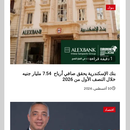
وصافي الربح يرتفع إلى486
مليون جنيه نهاية يونيو 2026
بنوك
3
عقارات
مدينة مصر تسجل مبيعات بقيمة
28.4 مليار جنيه خلال النصف
الأول من 2026
1 دقيقة قراءة
4
سوق وصلة
vivo تعيد تعريف مفهوم الفئة
بنك الإسكندرية يحقق صافي أرباح 7.54 مليار جنيه
المتوسطة مع إطلاق Y500
خلال النصف الأول من 2026
بمواصفات استثنائية
10 أغسطس، 2026
5
بنوك
رياضة
وزير الشباب والرياضة يلتقي
اقتصاد
بالرئيس التنفيذي والعضو المنتدب
لبنك saib لبحث تعزيز التعاون
المشترك