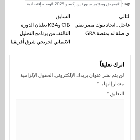
#معرض ومؤتمر سبورتس إكسبو 2025 #وصله إقتصادية
Tags:
تنقل
التالي
السابق
المقالة
عاجل .. اتحاد بنوك مصر ينفي
CIB وKBA يعلنان الدورة
اي صلة له بمنصة GRA
الثالثة.. من برنامج التحليل
الائتماني لخريجي شرق أفريقيا
اترك تعليقاً
لن يتم نشر عنوان بريدك الإلكتروني.
الحقول الإلزامية
مشار إليها بـ
*
التعليق
*