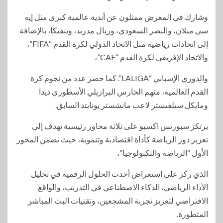
وشارك في المعرض ممثلون عن أندية عالمية كبرى مثل إيه
سي ميلان، والنصر السعودي، وريال مدريد، وبنفيكا، بالإضافة
إلى اتحادات رياضية مثل الاتحاد الدولي لكرة القدم “FIFA”،
والاتحاد الإفريقي لكرة القدم “CAF”،
والدوري الإسباني “LALIGA”. كما حضر عدد من نجوم كرة
القدم العالمية، منهم الحارس البرازيلي الأسطوري ديدا
ومايكل سيلفيستر لاعب مانشستر يونايتد السابق.
يرتكز سبورتس اكسبو على ثلاثة محاور رئيسية تهدف إلى
تعزيز دور الرياضة كأداة اقتصادية وتنموية، حيث تضمن المحور
الأول “الرياضة والتكنولوجيا”،
الذي ركز على استعراض أحدث الحلول الرقمية في تحليل
الأداء الرياضي، الذكاء الاصطناعي في التدريب، والواقع
الافتراضي لتعزيز تجربة المشجعين، وتقنيات البث المباشر
المتطورة.