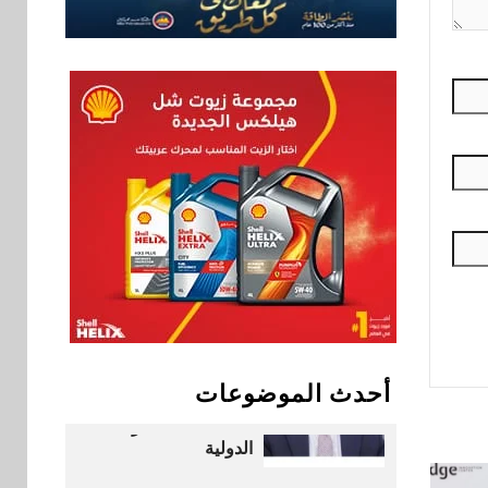
لكاسبرسكي
8
بنوك
بنك الإسكندرية يطلق
الحساب الجاري “ابدأ”
اليومي
اخبار
سيارات
9
راية للمباني الذكية
وSungrow تعززان
مكانة Electra كأسرع
شبكة لشحن المركبات
الكهربائية في مصر
بنوك
10
البنك الأهلي يعين عمرو
أحدث الموضوعات
السُلمي رئيسًا تنفيذيًا
للمعاملات المصرفية
الدولية