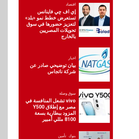
شراكة استراتيجية مع
اقتصاد
MCS لإطلاق محفظة
إي اف چي فاينانس
التدريب الرسمية
تستعرض خطط نمو «بلد»
لكاسبرسكي
لتعزيز حضورها في سوق
تحويلات المصريين
8
بالخارج
بنوك
بنك الإسكندرية يطلق
الحساب الجاري “ابدأ”
اليومي
اخبار
بيان توضيحي صادر عن
شركة ناتجاس
اخبار
سيارات
9
راية للمباني الذكية
وSungrow تعززان
سوق وصلة
مكانة Electra كأسرع
شبكة لشحن المركبات
vivo تشعل المنافسة في
الكهربائية في مصر
مصر مع إطلاق Y500
المزود ببطارية بسعة
8100 مللي أمبير
بنوك
10
البنك الأهلي يعين عمرو
السُلمي رئيسًا تنفيذيًا
بنوك
تأمين