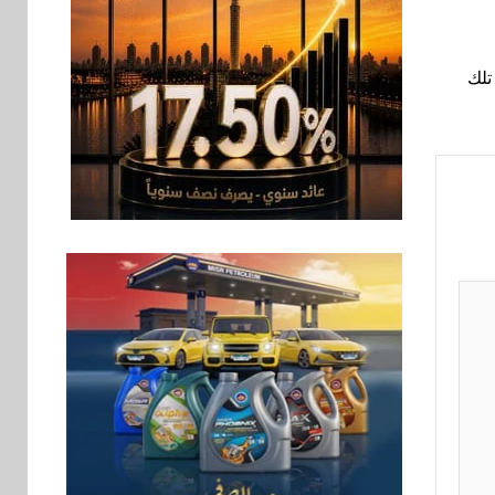
ائح تساعد تلك
اقتصاد
6
رئيس مجلس القضاء
الأعلى يوقّع بروتوكول
تعاون مع البريد لتقديم
خدمة الإعلان
الإلكتروني المسجل
اخبار
7
RAKICT تعلن عن
شراكة استراتيجية مع
MCS لإطلاق محفظة
التدريب الرسمية