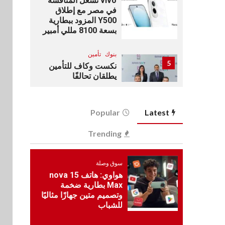
vivo تشعل المنافسة
في مصر مع إطلاق
Y500 المزود ببطارية
بسعة 8100 مللي أمبير
بنوك
تأمين
5
نكست وكاف للتأمين
يطلقان تحالفًا
استراتيجيًا لتقديم حلول
تأمينية متكاملة لعملاء
البنك
Popular
Latest
اقتصاد
Trending
6
رئيس مجلس القضاء
الأعلى يوقّع بروتوكول
تعاون مع البريد لتقديم
سوق وصلة
خدمة الإعلان
هواوي: هاتف nova 15
الإلكتروني المسجل
Max بطارية ضخمة
وتصميم متين جهازًا مثاليًا
اخبار
للشباب
7
RAKICT تعلن عن