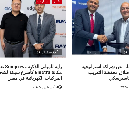
اخبار
سيارات
1 دقيقة قراءة
RAK تعلن عن شراكة استراتيجية
راية للمباني 
MCS لإطلاق محفظة التدريب
مكانة Electra كأسرع شبكة لش
كاسبرسكي
المركبات الكهربائية في مصر
4 أغسطس، 2026