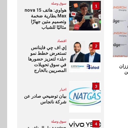
سوق وصلة
1
هواوي: هاتف nova 15
Max بطارية ضخمة
وتصميم متين جهازًا
مثاليًا للشباب
اقتصاد
2
إي اف چي فاينانس
تستعرض خطط نمو
«بلد» لتعزيز حضورها
في سوق تحويلات
الذكية وSungrow تعززان
المصريين بالخارج
حن
3
اخبار
بيان توضيحي صادر عن
شركة ناتجاس
سوق وصلة
4