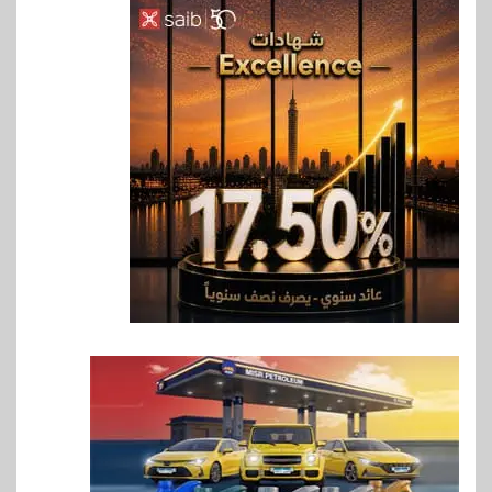
6
بنوك
بنك QNB مصر يعزز جاهزية
المشروعات الصغيرة والمتوسطة
للنمو والتوسع
7
اخبار
فيكسد مصر و”حلول” تتشاركان
في تطوير أول منصة للسياحة
الصحية في مصر والشرق الأوسط
وأفريقيا Tour4Cure
8
سوق وصلة
هواوي: هاتف nova 15
Max بطارية ضخمة وتصميم متين
جهازًا مثاليًا للشباب