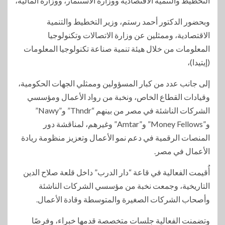
التخطيط والتنمية الاقتصادية ووزارة الاستثمار، ووزارة المالية،
وبحضور الدكتور أحمد رستم، وزير التخطيط والتنمية
الاقتصادية، وممثلين عن وزارة الاتصالات وتكنولوجيا
المعلومات من خلال هيئة تنمية صناعة تكنولوجيا المعلومات
(إيتيدا)،
إلى جانب عدد من كبار المسؤولين وممثلي الجهات الحكومية،
وقيادات القطاع الخاص، ونخبة من رواد الأعمال ومؤسسي
الشركات الناشئة في مصر من بينهم “Thndr” و”Nawy”
و”Money Fellows” و”Amtar” وغيرهم، لمناقشة دور
المنصات الرقمية في دعم نمو الأعمال وتعزيز منظومة ريادة
الأعمال في مصر.
أُقيمت الفعالية في قاعة “دار الدرب” داخل قلعة صلاح الدين
التاريخية، وجمعت نخبة من مؤسسي الشركات الناشئة
وأصحاب الشركات الصغيرة والمتوسطة وقادة الأعمال.
وتضمنت الفعالية جلسات متخصصة قدمها خبراء، وفرصًا