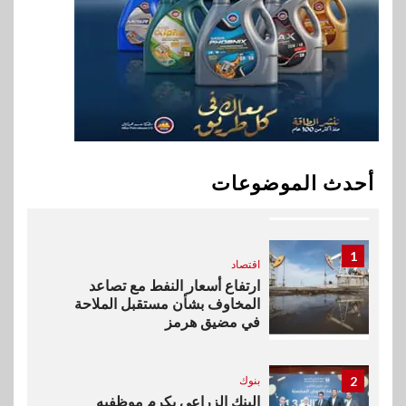
9
اقتصاد
إي اف چي فاينانس تستعرض
خطط نمو «بلد» لتعزيز حضورها
في سوق تحويلات المصريين
بالخارج
10
اخبار
بيان توضيحي صادر عن شركة
أحدث الموضوعات
ناتجاس
1
اقتصاد
ارتفاع أسعار النفط مع تصاعد
المخاوف بشأن مستقبل الملاحة
في مضيق هرمز
2
بنوك
البنك الزراعي يكرم موظفيه