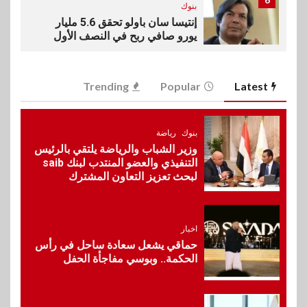
بنوك
إنتيسا سان باولو تحقق 5.6 مليار
يورو صافي ربح في النصف الأول
2026
Trending
Popular
Latest
7
اخبار
غرفة القاهرة تنظم ندوة إلكترونية
لدعم الصادرات وتحقيق
بنوك
رياضة
مستهدفات رؤية مصر 2030
وزير الشباب والرياضة يلتقي بالرئيس
التنفيذي والعضو المنتدب لبنك saib
لبحث تعزيز التعاون المشترك
8
بنوك
بنك مصر يشارك في فعالية اليوم
العالمي للشباب ويقدم العديد من
اخبار
العروض المجانية
حماقي يشعل سعادة ساحل في رأس
الحكمة.. وبوسي مفاجأة الحفل
9
بنوك
بنك QNB مصر يعزز جاهزية