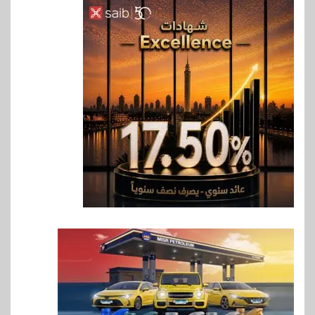
إنتيسا سان باولو تحقق 5.6 مليار
يورو صافي ربح في النصف الأول
2026
7
اخبار
غرفة القاهرة تنظم ندوة إلكترونية
لدعم الصادرات وتحقيق
مستهدفات رؤية مصر 2030
8
بنوك
بنك مصر يشارك في فعالية اليوم
العالمي للشباب ويقدم العديد من
العروض المجانية
9
بنوك
بنك QNB مصر يعزز جاهزية
المشروعات الصغيرة والمتوسطة