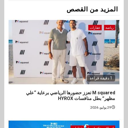
المزيد من القصص
رياضة
عقارات
1 دقيقة قراءة
M squared تعزز حضورها الرياضي برعاية “علي
مظهر” بطل منافسات HYROX
29 يوليو، 2026