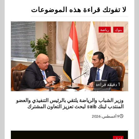
لا تفوتك قراءة هذه الموضوعات
3
اقتصاد
وزيرا التخطيط والبترول يبحثان
بنوك
رياضة
جهود تحقيق أمن الطاقة
4
اقتصاد
ارتفاع أسعار النفط مع تصاعد
المخاوف بشأن مستقبل الملاحة
في مضيق هرمز
1 دقيقة قراءة
5
بنوك
وزير الشباب والرياضة يلتقي بالرئيس التنفيذي والعضو
المنتدب لبنك saib لبحث تعزيز التعاون المشترك
البنك الزراعي يكرم موظفيه
المتميزين بعد تحقيق نتائج قياسية
9 أغسطس، 2026
بالقروض الشخصية خلال الربع
الأول 2026
اخبار