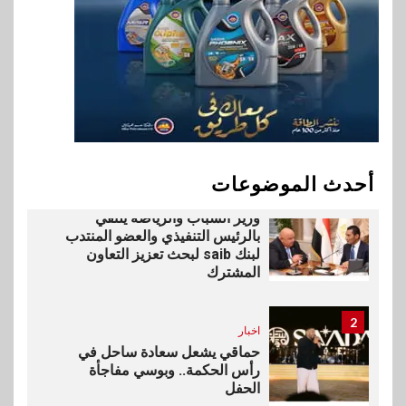
للنمو والتوسع
10
اخبار
فيكسد مصر و”حلول” تتشاركان
في تطوير أول منصة للسياحة
الصحية في مصر والشرق الأوسط
وأفريقيا Tour4Cure
أحدث الموضوعات
1
بنوك
رياضة
وزير الشباب والرياضة يلتقي
بالرئيس التنفيذي والعضو المنتدب
لبنك saib لبحث تعزيز التعاون
المشترك
2
اخبار
حماقي يشعل سعادة ساحل في
رأس الحكمة.. وبوسي مفاجأة
الحفل