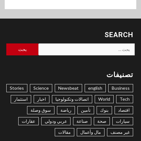
SEARCH
البحث
عن:
تصنيفات
Stories
Science
Newsbeat
english
Business
Tech
World
اتصالات وتكنولوجيا
اخبار
استثمار
اقتصاد
بنوك
تأمين
رياضة
سوق وصلة
سيارات
صحة
صناعة
عربي ودولي
عقارات
غير مصنف
مال وأعمال
مقالات