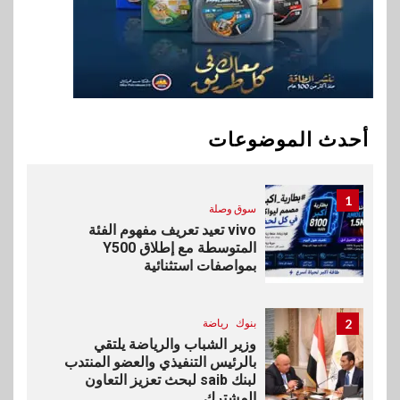
العالمي للشباب ويقدم العديد من
العروض المجانية
10
بنوك
بنك QNB مصر يعزز جاهزية
المشروعات الصغيرة والمتوسطة
أحدث الموضوعات
للنمو والتوسع
1
سوق وصلة
vivo تعيد تعريف مفهوم الفئة
المتوسطة مع إطلاق Y500
بمواصفات استثنائية
2
بنوك
رياضة
وزير الشباب والرياضة يلتقي
بالرئيس التنفيذي والعضو المنتدب
لبنك saib لبحث تعزيز التعاون
المشترك