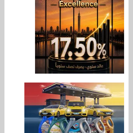
6
بنوك
البنك الزراعي يكرم موظفيه
المتميزين بعد تحقيق نتائج قياسية
بالقروض الشخصية خلال الربع
الأول 2026
7
بنوك
إنتيسا سان باولو تحقق 5.6 مليار
يورو صافي ربح في النصف الأول
2026
8
اخبار
غرفة القاهرة تنظم ندوة إلكترونية
لدعم الصادرات وتحقيق
مستهدفات رؤية مصر 2030
9
بنوك
بنك مصر يشارك في فعالية اليوم