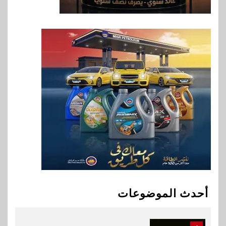
8
بنوك
بنك QNB مصر يعزز جاهزية
المشروعات الصغيرة والمتوسطة
للنمو والتوسع
9
اخبار
فيكسد مصر و”حلول” تتشاركان
في تطوير أول منصة للسياحة
الصحية في مصر والشرق الأوسط
وأفريقيا Tour4Cure
10
سوق وصلة
هواوي: هاتف nova 15
Max بطارية ضخمة وتصميم متين
أحدث الموضوعات
جهازًا مثاليًا للشباب