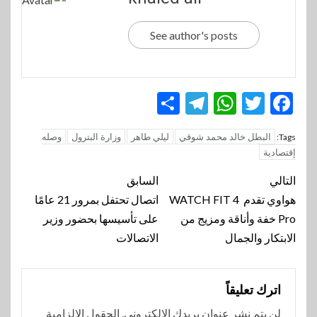
See author's posts
Telegram
Share
WhatsApp
Twitter
Facebook
البطل خالد محمد شوقي
ليلي طاهر
وزارة البترول
وصله
Tags:
إقتصادية
تنقل
التالي
السابق
المقالة
هواوي تقدم WATCH FIT 4
اتصال تحتفل بمرور 21 عامًا
Pro خفة وأناقة ومزيج من
على تأسيسها بحضور وزير
الابتكار والجمال
الاتصالات
اترك تعليقاً
لن يتم نشر عنوان بريدك الإلكتروني.
الحقول الإلزامية