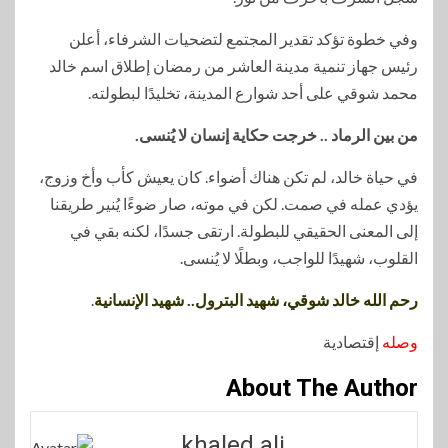
وفي خطوة تؤكد تقدير المجتمع لتضحيات الشرفاء، أعلن
رئيس جهاز تنمية مدينة العاشر من رمضان إطلاق اسم خالد
محمد شوقي على أحد شوارع المدينة، تخليدًا لبطولته.
من بين الرماد .. خرجت حكاية إنسان لا يُنسى.
في حياة خالد، لم تكن هناك أضواء. كان يعيش كأب وأخ وزوج،
يؤدي عمله في صمت. لكن في موته، صار ضوءًا يُنير طريقنا
إلى المعنى الحقيقي للبطولة. ارتقى جسدًا، لكنه بقي في
القلوب، شهيدًا للواجب، وبطلًا لا يُنسى.
رحم الله خالد شوقي، شهيد البترول.. شهيد الإنسانية
.
وصله
إقتصادية
About The Author
khaled ali