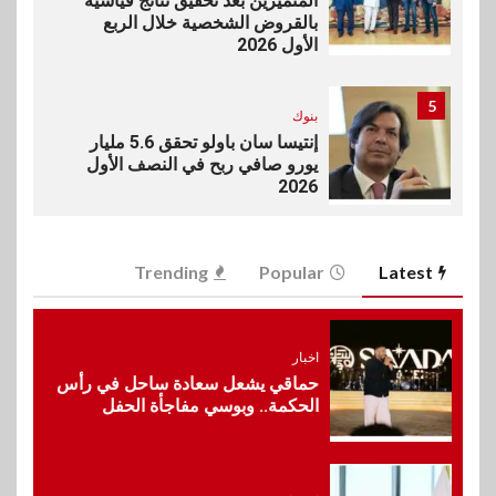
المتميزين بعد تحقيق نتائج قياسية
بالقروض الشخصية خلال الربع
الأول 2026
5
بنوك
إنتيسا سان باولو تحقق 5.6 مليار
يورو صافي ربح في النصف الأول
2026
6
اخبار
Trending
Popular
Latest
غرفة القاهرة تنظم ندوة إلكترونية
لدعم الصادرات وتحقيق
مستهدفات رؤية مصر 2030
اخبار
حماقي يشعل سعادة ساحل في رأس
7
الحكمة.. وبوسي مفاجأة الحفل
بنوك
بنك مصر يشارك في فعالية اليوم
العالمي للشباب ويقدم العديد من
العروض المجانية