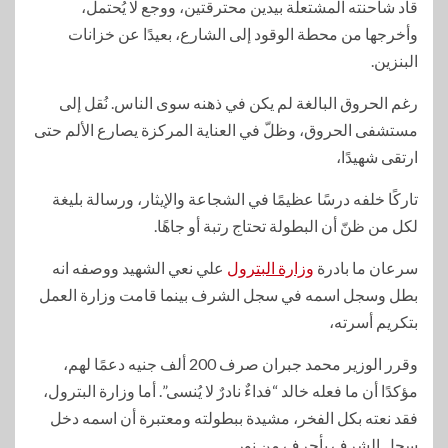
قاد شاحنته المشتعلة بيدين محترقتين، ووجع لا يُحتمل،
وأخرجها من محطة الوقود إلى الشارع، بعيدًا عن خزانات
البنزين.
رغم الحروق البالغة لم يكن في ذهنه سوى الناس. نُقل إلى
مستشفى الحروق، وظلّ في العناية المركزة يصارع الألم حتى
ارتقى شهيدًا،
تاركًا خلفه درسًا عظيمًا في الشجاعة والإيثار، ورسالة بليغة
لكل من ظنّ أن البطولة تحتاج رتبة أو جاهًا.
سرعان ما بادرة
وزارة البترول
علي نعي الشهيد ووصفه انه
بطل وسجل اسمه في سجل الشرف بينما قامت وزارة العمل
بتكريم أسرته،
وقرر الوزير محمد جبران صرف 200 ألف جنيه دعمًا لهم،
مؤكدًا أن ما فعله خالد “فداءٌ نادرٌ لا يُنسى”. أما وزارة البترول،
فقد نعته بكل الفخر، مشيدة ببطولته ومعتبرة أن اسمه دخل
سجل الشرف بأحرف من نور.