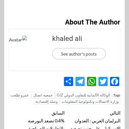
About The Author
khaled ali
See author's posts
Telegram
Share
WhatsApp
Twitter
Facebook
الوكالة الألمانية للتعاون الدولي GIZ
جمعية اتصال
عمرو طلعت
Tags:
وزارة الاتصالات وتكنولوجيا المعلومات
وصله إقتصادية
تنقل
التالي
السابق
المقالة
البرلمان العربي : العدوان
0.4% تصعد البورصة
الإسرائيلي على جنين تصعيد
بالتعاملات الصباحية