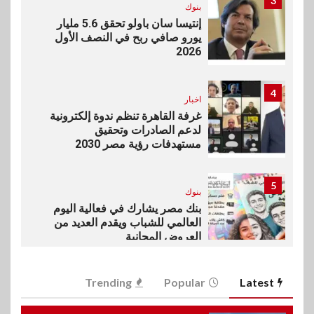
3
بنوك
إنتيسا سان باولو تحقق 5.6 مليار
يورو صافي ربح في النصف الأول
2026
4
اخبار
غرفة القاهرة تنظم ندوة إلكترونية
لدعم الصادرات وتحقيق
مستهدفات رؤية مصر 2030
5
بنوك
بنك مصر يشارك في فعالية اليوم
العالمي للشباب ويقدم العديد من
العروض المجانية
6
Trending
Popular
Latest
بنوك
بنك QNB مصر يعزز جاهزية