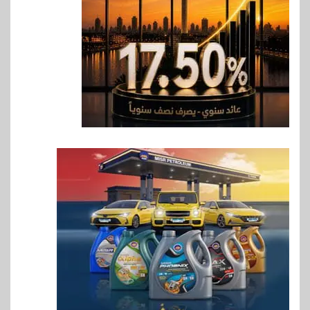
للنمو والتوسع
7
اخبار
فيكسد مصر و”حلول” تتشاركان
في تطوير أول منصة للسياحة
الصحية في مصر والشرق الأوسط
وأفريقيا Tour4Cure
8
سوق وصلة
هواوي: هاتف nova 15
Max بطارية ضخمة وتصميم متين
جهازًا مثاليًا للشباب
9
اقتصاد
إي اف چي فاينانس تستعرض
خطط نمو «بلد» لتعزيز حضورها
في سوق تحويلات المصريين
بالخارج