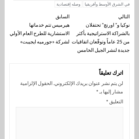
في الشرق الأوسط وأفريقيا
وصله إقتصادية
تنقل
التالي
السابق
المقالة
نوكيا و” اورنچ” تحتفلان
هيرميس تتم خدماتها
بالشراكة الاستراتيجية بأكثر
الاستشارية للطرح العام الأولي
من 25 عاماً وتوقّعان اتفاقيات
لشركة «جورميه ايجيبت»
جديدة لنشر الجيل الخامس
اترك تعليقاً
لن يتم نشر عنوان بريدك الإلكتروني.
الحقول الإلزامية
مشار إليها بـ
*
التعليق
*