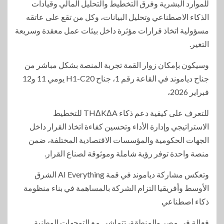
للموارد البشرية وفرق التخطيط والتحليل المالي وقيادات
الذكاء الاصطناعي وتحليل البيانات، وكل من تقع على عاتقه
مسؤولية اتخاذ قرارات مؤثرة داخل بيئات عمل معقدة وسريعة
التغير.
وسيكون بإمكان زوار القمة تجربة المنصة بشكل مباشر من
جناح دياموند في القاعة رقم 1، جناح H1-C20 يومي 11 و12
فبراير 2026،
للتعرف على كيفية دعم ذكاء THΔKΔA للتخطيط
الاستراتيجي وإدارة الأداء وتحسين كفاءة اتخاذ القرار داخل
الجهات الحكومية والمؤسسات الاقتصادية المختلفة، ضمن
منصة واحدة توفر رؤية شاملة وموثوقة لصناع القرار.
وتعكس مشاركة دياموند في قمة AI Everything الشرق
الأوسط وأفريقيا التزام الشركة بالمساهمة في بناء منظومة
ذكاء اصطناعي
فعالة في مصر والمنطقة، تتماشى مع التوجهات الوطنية