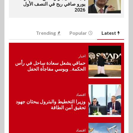
يورو صافي ربح في النصف الأول
2026
6
اخبار
Trending
Popular
Latest
غرفة القاهرة تنظم ندوة إلكترونية
لدعم الصادرات وتحقيق
مستهدفات رؤية مصر 2030
اخبار
حماقي يشعل سعادة ساحل في رأس
7
الحكمة.. وبوسي مفاجأة الحفل
بنوك
بنك مصر يشارك في فعالية اليوم
العالمي للشباب ويقدم العديد من
العروض المجانية
اقتصاد
وزيرا التخطيط والبترول يبحثان جهود
8
تحقيق أمن الطاقة
بنوك
بنك QNB مصر يعزز جاهزية
المشروعات الصغيرة والمتوسطة
للنمو والتوسع
اقتصاد