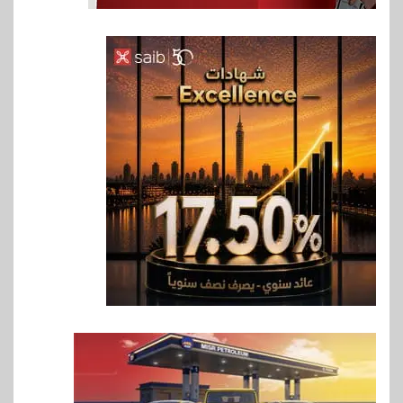
6
اخبار
غرفة القاهرة تنظم ندوة إلكترونية
لدعم الصادرات وتحقيق
مستهدفات رؤية مصر 2030
7
بنوك
بنك مصر يشارك في فعالية اليوم
العالمي للشباب ويقدم العديد من
العروض المجانية
8
بنوك
بنك QNB مصر يعزز جاهزية
المشروعات الصغيرة والمتوسطة
للنمو والتوسع