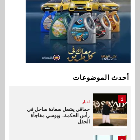
9
اخبار
فيكسد مصر و”حلول” تتشاركان
في تطوير أول منصة للسياحة
الصحية في مصر والشرق الأوسط
وأفريقيا Tour4Cure
10
سوق وصلة
هواوي: هاتف nova 15
Max بطارية ضخمة وتصميم متين
أحدث الموضوعات
جهازًا مثاليًا للشباب
1
اخبار
حماقي يشعل سعادة ساحل في
رأس الحكمة.. وبوسي مفاجأة
الحفل