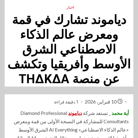
اخبار
دياموند تشارك في قمة
ومعرض عالم الذكاء
الاصطناعي الشرق
الأوسط وأفريقيا وتكشف
عن منصة THΔKΔA
10 فبراير، 2026
1 دقيقة قراءة
أية محمد
_ تستعد شركة
دياموند
Diamond Professional
Consultants للمشاركة في النسخة الأولى من قمة ومعرض
«عالم الذكاء الاصطناعي» AI Everything الشرق الأوسط
وأفريقيا التي ستستضيفها مصر خلال الفترة من 11 إلى 12