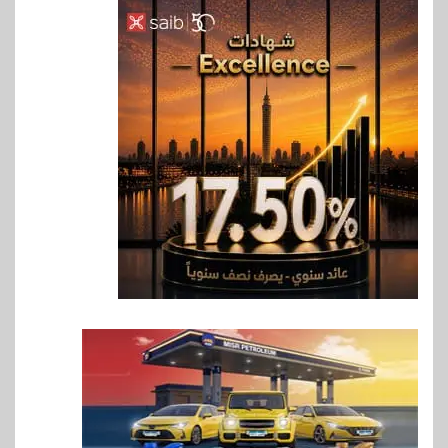
بنوك
إنتيسا سان باولو تحقق 5.6 مليار
يورو صافي ربح في النصف الأول
2026
7
اخبار
غرفة القاهرة تنظم ندوة إلكترونية
لدعم الصادرات وتحقيق
مستهدفات رؤية مصر 2030
8
بنوك
بنك مصر يشارك في فعالية اليوم
العالمي للشباب ويقدم العديد من
العروض المجانية
9
بنوك
بنك QNB مصر يعزز جاهزية
المشروعات الصغيرة والمتوسطة