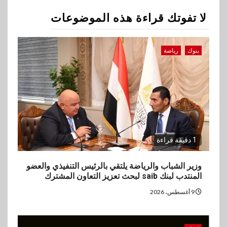
لا تفوتك قراءة هذه الموضوعات
3
اقتصاد
وزيرا التخطيط والبترول يبحثان
بنوك
رياضة
جهود تحقيق أمن الطاقة
4
اقتصاد
ارتفاع أسعار النفط مع تصاعد
المخاوف بشأن مستقبل الملاحة
في مضيق هرمز
1 دقيقة قراءة
5
بنوك
وزير الشباب والرياضة يلتقي بالرئيس التنفيذي والعضو
المنتدب لبنك saib لبحث تعزيز التعاون المشترك
البنك الزراعي يكرم موظفيه
المتميزين بعد تحقيق نتائج قياسية
9 أغسطس، 2026
بالقروض الشخصية خلال الربع
الأول 2026