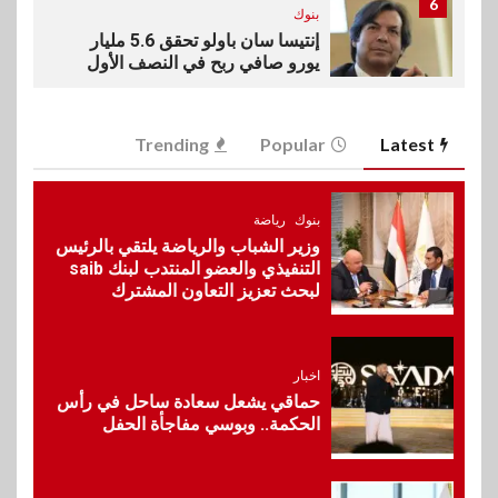
6
بنوك
إنتيسا سان باولو تحقق 5.6 مليار
يورو صافي ربح في النصف الأول
2026
Trending
Popular
Latest
7
اخبار
غرفة القاهرة تنظم ندوة إلكترونية
لدعم الصادرات وتحقيق
بنوك
رياضة
مستهدفات رؤية مصر 2030
وزير الشباب والرياضة يلتقي بالرئيس
التنفيذي والعضو المنتدب لبنك saib
لبحث تعزيز التعاون المشترك
8
بنوك
بنك مصر يشارك في فعالية اليوم
العالمي للشباب ويقدم العديد من
اخبار
العروض المجانية
حماقي يشعل سعادة ساحل في رأس
الحكمة.. وبوسي مفاجأة الحفل
9
بنوك
بنك QNB مصر يعزز جاهزية