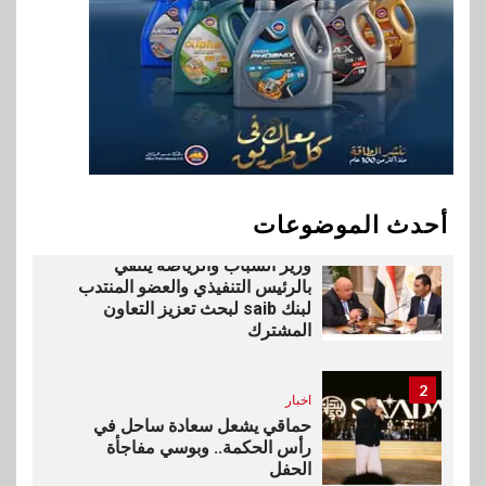
للنمو والتوسع
10
اخبار
فيكسد مصر و”حلول” تتشاركان
في تطوير أول منصة للسياحة
الصحية في مصر والشرق الأوسط
وأفريقيا Tour4Cure
أحدث الموضوعات
1
بنوك
رياضة
وزير الشباب والرياضة يلتقي
بالرئيس التنفيذي والعضو المنتدب
لبنك saib لبحث تعزيز التعاون
المشترك
2
اخبار
حماقي يشعل سعادة ساحل في
رأس الحكمة.. وبوسي مفاجأة
الحفل