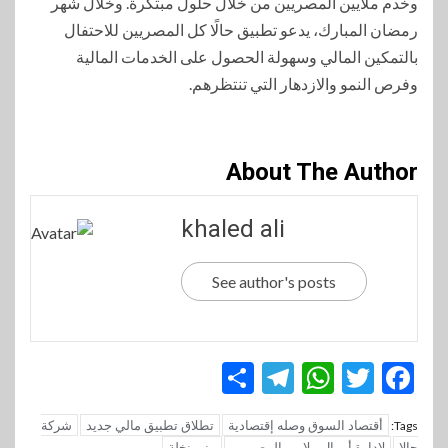
وخدم ملايين المصريين من خلال حلول مبتكرة. وخلال شهر
رمضان المبارك، يدعو تطبيق حالًا كل المصريين للاحتفال
بالتمكين المالي وسهولة الحصول على الخدمات المالية
وفرص النمو والازدهار التي تنتظرهم.
About The Author
khaled ali
See author's posts
Telegram
Share
WhatsApp
Twitter
Facebook
أقتصاد السوق وصله إقتصادية
تطلاق تطبيق مالي جديد
شركة
Tags:
حالا
لإدارة أموال ملايين المصريين
منير نخلة