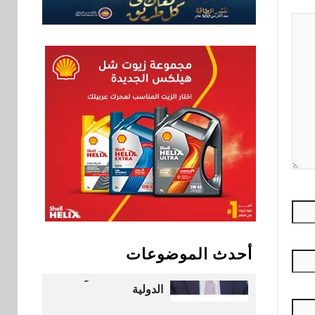
لكاسبرسكي
8
بنوك
بنك الإسكندرية يطلق
الحساب الجاري “ابدأ”
اليومي
اخبار
سيارات
9
راية للمباني الذكية
وSungrow تعززان
مكانة Electra كأسرع
شبكة لشحن المركبات
الكهربائية في مصر
بنوك
10
البنك الأهلي يعين عمرو
أحدث الموضوعات
السُلمي رئيسًا تنفيذيًا
للمعاملات المصرفية
الدولية