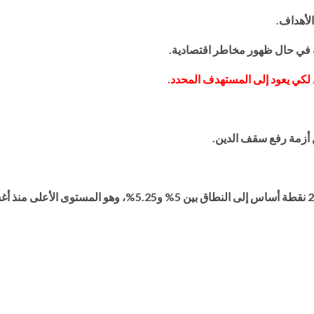
لأهداف.‏
 في حال ظهور ‏مخاطر اقتصادية.‏
لكي يعود إلى المستهدف المحدد.‏
 أزمة رفع سقف الدين.‏
رفعت لجنة السوق ‏المفتوحة بالفيدرالي معدل الفائدة بمقدار 25 نقطة أساس إلى النطاق بين 5% ‏و5.25%، وهو ا