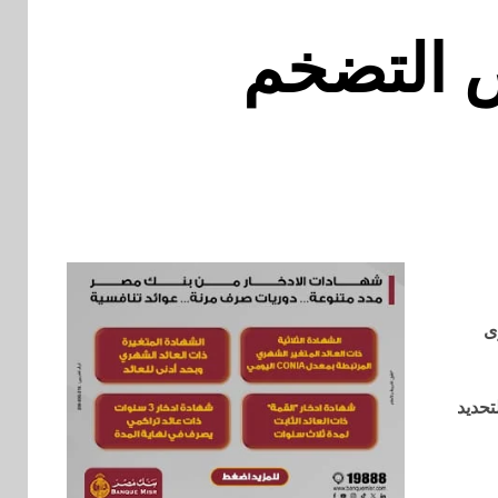
ض التضخم
ى
تحديد