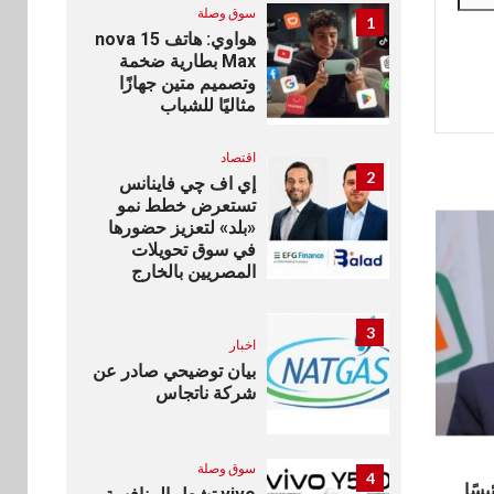
سوق وصلة
1
هواوي: هاتف nova 15
Max بطارية ضخمة
وتصميم متين جهازًا
مثاليًا للشباب
اقتصاد
2
إي اف چي فاينانس
تستعرض خطط نمو
«بلد» لتعزيز حضورها
في سوق تحويلات
المصريين بالخارج
3
اخبار
بيان توضيحي صادر عن
شركة ناتجاس
سوق وصلة
4
يسًا