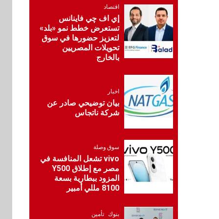
شراكة استراتيجية مع
اقتصاد
MCS لإطلاق محفظة
إي اف چي فاينانس
التدريب الرسمية
تستعرض خطط نمو «بلد»
لكاسبرسكي
لتعزيز حضورها في سوق
تحويلات المصريين
8
بالخارج
بنوك
بنك الإسكندرية يطلق
الحساب الجاري “ابدأ”
اليومي
اخبار
بيان توضيحي صادر عن
شركة ناتجاس
اخبار
سيارات
9
راية للمباني الذكية
وSungrow تعززان
سوق وصلة
مكانة Electra كأسرع
شبكة لشحن المركبات
vivo تشعل المنافسة في
الكهربائية في مصر
مصر مع إطلاق Y500
المزود ببطارية بسعة
8100 مللي أمبير
بنوك
10
البنك الأهلي يعين عمرو
السُلمي رئيسًا تنفيذيًا
بنوك
تأمين