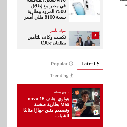
vivo تشعل المنافسة
ة
في مصر مع إطلاق
Y500 المزود ببطارية
بسعة 8100 مللي أمبير
بنوك
تأمين
5
نكست وكاف للتأمين
يطلقان تحالفًا
استراتيجيًا لتقديم حلول
تأمينية متكاملة لعملاء
البنك
Popular
Latest
اقتصاد
Trending
6
رئيس مجلس القضاء
الأعلى يوقّع بروتوكول
تعاون مع البريد لتقديم
سوق وصلة
خدمة الإعلان
هواوي: هاتف nova 15
الإلكتروني المسجل
Max بطارية ضخمة
وتصميم متين جهازًا مثاليًا
اخبار
للشباب
7
RAKICT تعلن عن