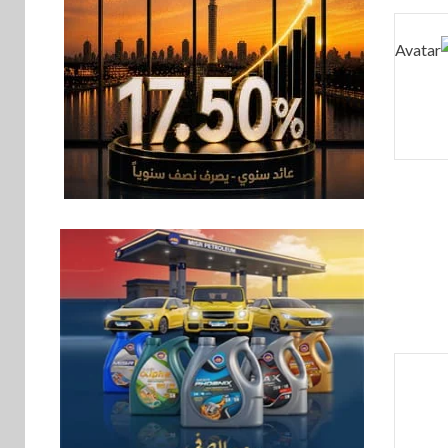
اقتصاد
6
رئيس مجلس القضاء
الأعلى يوقّع بروتوكول
تعاون مع البريد لتقديم
خدمة الإعلان
الإلكتروني المسجل
اخبار
7
RAKICT تعلن عن
شراكة استراتيجية مع
MCS لإطلاق محفظة
التدريب الرسمية