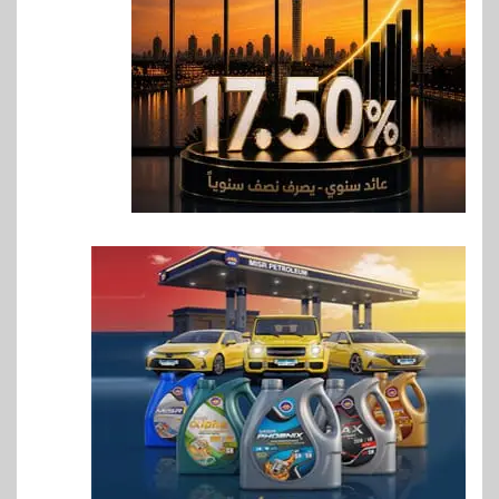
مستهدفات رؤية مصر 2030
7
بنوك
بنك مصر يشارك في فعالية اليوم
العالمي للشباب ويقدم العديد من
العروض المجانية
8
بنوك
بنك QNB مصر يعزز جاهزية
المشروعات الصغيرة والمتوسطة
للنمو والتوسع
9
اخبار
فيكسد مصر و”حلول” تتشاركان
في تطوير أول منصة للسياحة
الصحية في مصر والشرق الأوسط
وأفريقيا Tour4Cure