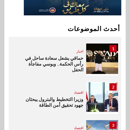
10
سوق وصلة
هواوي: هاتف nova 15
Max بطارية ضخمة وتصميم متين
أحدث الموضوعات
جهازًا مثاليًا للشباب
1
اخبار
حماقي يشعل سعادة ساحل في
رأس الحكمة.. وبوسي مفاجأة
الحفل
2
اقتصاد
وزيرا التخطيط والبترول يبحثان
جهود تحقيق أمن الطاقة
3
اقتصاد