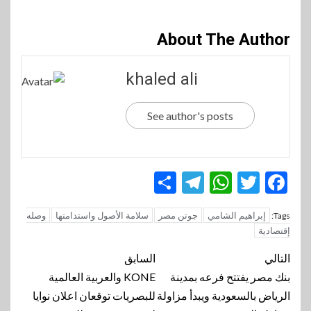
About The Author
khaled ali
See author's posts
Telegram
Share
WhatsApp
Twitter
Facebook
إبراهيم الشامي
جوتن مصر
سلامة الأصول واستدامتها
وصله
Tags:
إقتصادية
تنقل
التالي
السابق
المقالة
بنك مصر يفتتح فرعه بمدينة
KONE والعربية العالمية
الرياض بالسعودية ويبدأ مزاولة
للبصريات توقعان اعلان نوايا