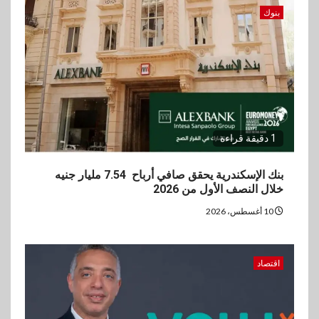
مليون جنيه نهاية يونيو 2026
بنوك
3
عقارات
مدينة مصر تسجل مبيعات بقيمة
28.4 مليار جنيه خلال النصف
الأول من 2026
1 دقيقة قراءة
4
سوق وصلة
vivo تعيد تعريف مفهوم الفئة
بنك الإسكندرية يحقق صافي أرباح 7.54 مليار جنيه
المتوسطة مع إطلاق Y500
خلال النصف الأول من 2026
بمواصفات استثنائية
10 أغسطس، 2026
5
بنوك
رياضة
وزير الشباب والرياضة يلتقي
اقتصاد
بالرئيس التنفيذي والعضو المنتدب
لبنك saib لبحث تعزيز التعاون
المشترك