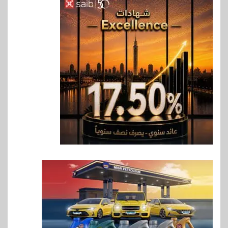
6
اخبار
حماقي يشعل سعادة ساحل في
رأس الحكمة.. وبوسي مفاجأة
الحفل
7
اقتصاد
وزيرا التخطيط والبترول يبحثان
جهود تحقيق أمن الطاقة
8
اقتصاد
ارتفاع أسعار النفط مع تصاعد
المخاوف بشأن مستقبل الملاحة
في مضيق هرمز
9
بنوك