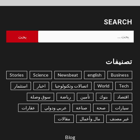
SEARCH
البحث
عن:
تصنيفات
Stories
Science
Newsbeat
english
Business
Tech
World
اتصالات وتكنولوجيا
اخبار
استثمار
اقتصاد
بنوك
تأمين
رياضة
سوق وصلة
سيارات
صحة
صناعة
عربي ودولي
عقارات
غير مصنف
مال وأعمال
مقالات
Blog