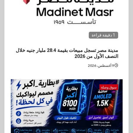
3
بنوك
رياضة
وزير الشباب والرياضة يلتقي
بالرئيس التنفيذي والعضو المنتدب
لبنك saib لبحث تعزيز التعاون
المشترك
1 دقيقة قراءة
4
اخبار
مدينة مصر تسجل مبيعات بقيمة 28.4 مليار جنيه خلال
حماقي يشعل سعادة ساحل في
النصف الأول من 2026
رأس الحكمة.. وبوسي مفاجأة
الحفل
9 أغسطس، 2026
5
سوق وصلة
اقتصاد
وزيرا التخطيط والبترول يبحثان
جهود تحقيق أمن الطاقة