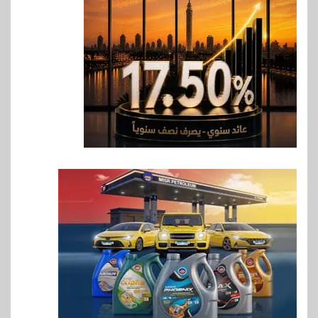
المخاوف بشأن مستقبل الملاحة
في مضيق هرمز
7
بنوك
البنك الزراعي يكرم موظفيه
المتميزين بعد تحقيق نتائج قياسية
بالقروض الشخصية خلال الربع
الأول 2026
8
بنوك
إنتيسا سان باولو تحقق 5.6 مليار
يورو صافي ربح في النصف الأول
2026
9
اخبار
غرفة القاهرة تنظم ندوة إلكترونية
لدعم الصادرات وتحقيق
مستهدفات رؤية مصر 2030