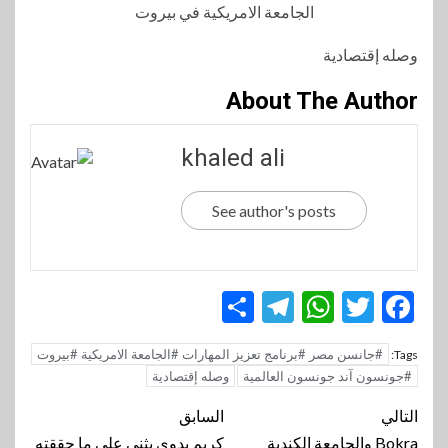
وصله إقتصادية
About The Author
khaled ali
See author's posts
Telegram
Share
WhatsApp
Twitter
Facebook
#جانسن مصر #برنامج تعزيز المهارات #الجامعة الامريكية #بيروت
Tags:
#جونسون آند جونسون العالمية
وصله إقتصادية
تنقل
التالي
السابق
Bokra والجامعة الكندية
كريم بدوي يثنى على ما حققته