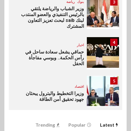
3
بنوك
رياضة
وزير الشباب والرياضة يلتقي
بالرئيس التنفيذي والعضو المنتدب
لبنك saib لبحث تعزيز التعاون
المشترك
4
اخبار
حماقي يشعل سعادة ساحل في
رأس الحكمة.. وبوسي مفاجأة
الحفل
5
اقتصاد
وزيرا التخطيط والبترول يبحثان
جهود تحقيق أمن الطاقة
6
اقتصاد
Trending
Popular
Latest
ارتفاع أسعار النفط مع تصاعد