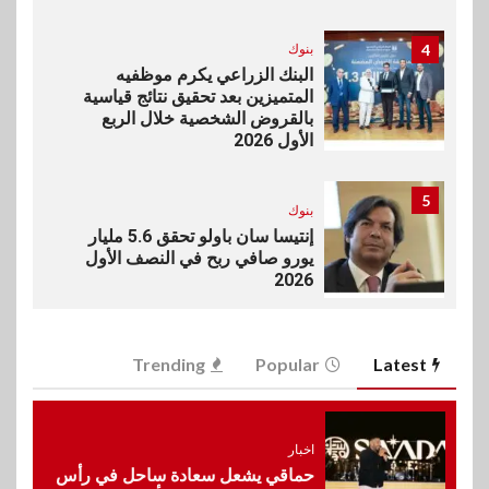
4
بنوك
البنك الزراعي يكرم موظفيه
المتميزين بعد تحقيق نتائج قياسية
بالقروض الشخصية خلال الربع
الأول 2026
5
بنوك
إنتيسا سان باولو تحقق 5.6 مليار
يورو صافي ربح في النصف الأول
2026
6
اخبار
Trending
Popular
Latest
غرفة القاهرة تنظم ندوة إلكترونية
لدعم الصادرات وتحقيق
مستهدفات رؤية مصر 2030
اخبار
حماقي يشعل سعادة ساحل في رأس
7