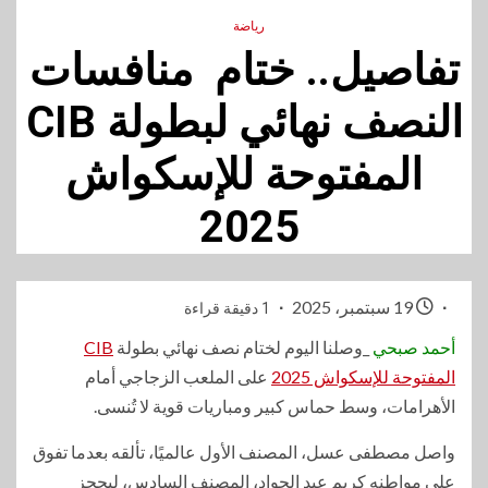
رياضة
تفاصيل.. ختام منافسات
النصف نهائي لبطولة CIB
المفتوحة للإسكواش
2025
19 سبتمبر، 2025
1 دقيقة قراءة
أحمد صبحي
_وصلنا اليوم لختام نصف نهائي بطولة
CIB
المفتوحة للإسكواش 2025
على الملعب الزجاجي أمام
الأهرامات، وسط حماس كبير ومباريات قوية لا تُنسى.
واصل مصطفى عسل، المصنف الأول عالميًا، تألقه بعدما تفوق
على مواطنه كريم عبد الجواد، المصنف السادس، ليحجز