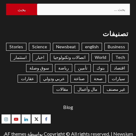
البحث
عن:
تصنيفات
Stories
Science
Newsbeat
english
Business
Tech
World
اتصالات وتكنولوجيا
اخبار
استثمار
اقتصاد
بنوك
تأمين
رياضة
سوق وصلة
سيارات
صحة
صناعة
عربي ودولي
عقارات
غير مصنف
مال وأعمال
مقالات
Blog
gram
Youtube
Linkedin
Twitter
Facebook
Newsium
|
Copyright © All rights reserved.
بواسطة AF themes.