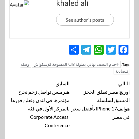
khaled ali
See author's posts
Telegram
Share
WhatsApp
Twitter
Facebook
#ختام النصف نهائي بطولة CIB المفتوحة للإسكواش
وصله
Tags:
إقتصادية
تنقل
التالي
السابق
المقالة
اورنچ مصر تطلق الحجز
هيرميس تواصل زخم نجاح
المسبق لسلسلة
مؤتمرها في لندن وتعلن فوزها
هواتفiPhone 17 بأفضل سعر
بالمركز الأول في فئة
في مصر
Corporate Access
Conference