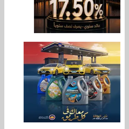
بنوك
بنك مصر يشارك في فعالية اليوم
العالمي للشباب ويقدم العديد من
العروض المجانية
8
بنوك
بنك QNB مصر يعزز جاهزية
المشروعات الصغيرة والمتوسطة
للنمو والتوسع
9
اخبار
فيكسد مصر و”حلول” تتشاركان
في تطوير أول منصة للسياحة
الصحية في مصر والشرق الأوسط
وأفريقيا Tour4Cure
10
سوق وصلة
هواوي: هاتف nova 15