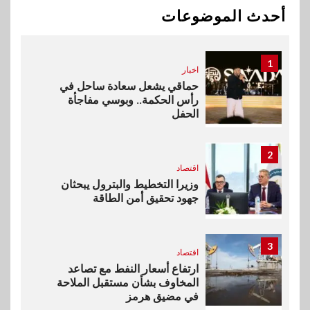
Max بطارية ضخمة وتصميم متين
أحدث الموضوعات
جهازًا مثاليًا للشباب
1
اخبار
حماقي يشعل سعادة ساحل في
رأس الحكمة.. وبوسي مفاجأة
الحفل
2
اقتصاد
وزيرا التخطيط والبترول يبحثان
جهود تحقيق أمن الطاقة
3
اقتصاد
ارتفاع أسعار النفط مع تصاعد
المخاوف بشأن مستقبل الملاحة
في مضيق هرمز