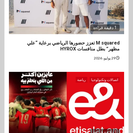
1 دقيقة قراءة
M squared تعزز حضورها الرياضي برعاية “علي
مظهر” بطل منافسات HYROX
29 يوليو، 2026
اتصالات وتكنولوجيا
رياضة
1 دقيقة قراءة