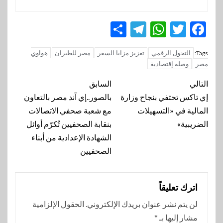
Telegram
Share
WhatsApp
Twitter
Facebook
التحول الرقمي
تعزيز مزايا السفر
مصر للطيران
هواوي
Tags:
مصر
وصله إقتصادية
تنقل
التالي
السابق
المقالة
إي تاكس تحتفي بنجاح وزارة
بالصور..إي آند مصر بالتعاون
المالية في «التسهيلات
مع شعبة صحفي الاتصالات
الضريبية»
بنقابة الصحفيين تُكرّم أوائل
الشهادة الإعدادية من أبناء
الصحفيين
اترك تعليقاً
لن يتم نشر عنوان بريدك الإلكتروني.
الحقول الإلزامية
مشار إليها بـ
*