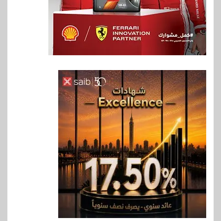
6
اخبار
حماقي يشعل سعادة ساحل في
رأس الحكمة.. وبوسي مفاجأة
الحفل
7
اقتصاد
وزيرا التخطيط والبترول يبحثان
جهود تحقيق أمن الطاقة