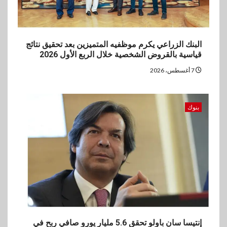
العالمي للشباب ويقدم العديد من
العروض المجانية
البنك الزراعي يكرم موظفيه المتميزين بعد تحقيق نتائج
5
بنوك
قياسية بالقروض الشخصية خلال الربع الأول 2026
بنك QNB مصر يعزز جاهزية
7 أغسطس، 2026
المشروعات الصغيرة والمتوسطة
للنمو والتوسع
بنوك
إنتيسا سان باولو تحقق 5.6 مليار يورو صافي ربح في