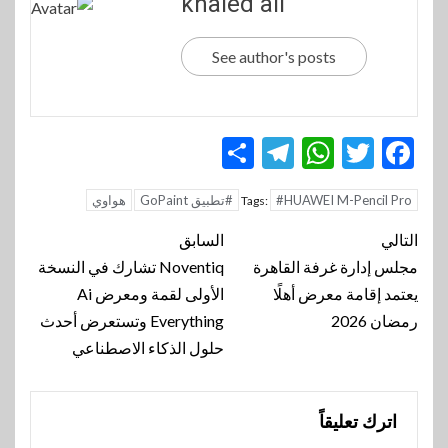
khaled ali
See author's posts
Telegram
Share
WhatsApp
Twitter
Facebook
#HUAWEI M-Pencil Pro
#تطبيق GoPaint
هواوي
Tags:
تنقل
التالي
السابق
المقالة
مجلس إدارة غرفة القاهرة
Noventiq تشارك في النسخة
يعتمد إقامة معرض أهلًا
الأولى لقمة ومعرض Ai
رمضان 2026
Everything وتستعرض أحدث
حلول الذكاء الاصطناعي
اترك تعليقاً