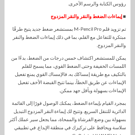
رؤوس الكتابة والرسم الأخرى.
■
إيماءات الضغط والنقر والنقر المزدوج
تم تزويد قلم M-Pencil Pro بمستشعر ضغط جديد يتيح طرقًا
مبتكرة للتفاعل مع القلم، بما في ذلك إيماءات الضغط والنقر
والنقر المزدوج.
يمكن للمستشعر اكتشاف خمس درجات من الضغط، بدءًا من
اللمسات الخفيفة وحتى الضغط القوي، مما يسمح للقلم
بالتكيف مع طريقة إمساكك به. فالإمساك القوي يمنع تفعيل
الإيماءات عن طريق الخطأ، بينما تتيح القبضة الأخف تفعيل
الإيماءات بسهولة وبأقل جهد ممكن.
بمجرد القيام بإيماءة الضغط، يمكنك الوصول فورًا إلى القائمة
الدائرية للتنقل السريع. وتتيح لك إيماءة النقر المزدوج التبديل
بسهولة بين وضع الفرشاة والممحاة، مما يجعل سير عملك أكثر
سلاسة ويحافظ على تركيزك في منطقة الإبداع. في تطبيقي