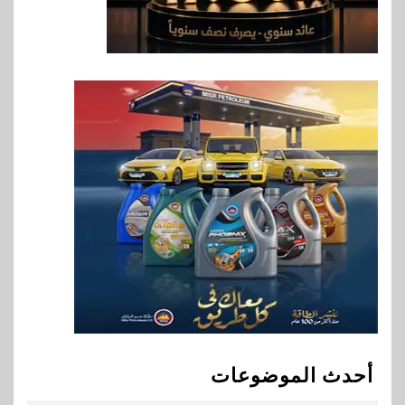
8
اقتصاد
إي اف چي فاينانس تستعرض
خطط نمو «بلد» لتعزيز حضورها
في سوق تحويلات المصريين
بالخارج
9
اخبار
بيان توضيحي صادر عن شركة
ناتجاس
10
سوق وصلة
vivo تشعل المنافسة في مصر
مع إطلاق Y500 المزود ببطارية
بسعة 8100 مللي أمبير
أحدث الموضوعات
1
بنوك