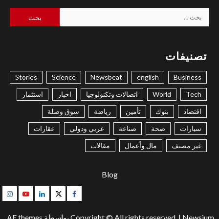
البحث
عن:
تصنيفات
Stories
Science
Newsbeat
english
Business
Tech
World
اتصالات وتكنولوجيا
اخبار
استثمار
اقتصاد
بنوك
تأمين
رياضة
سوق وصلة
سيارات
صحة
صناعة
عربي ودولي
عقارات
غير مصنف
مال وأعمال
مقالات
Blog
gram
Youtube
Linkedin
Twitter
Facebook
Newsium
|
Copyright © All rights reserved.
بواسطة AF themes.