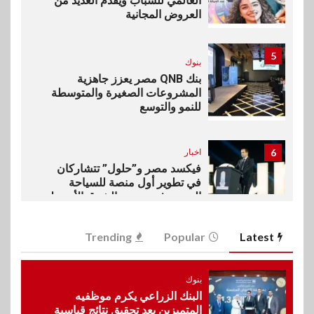
العالمي للشباب ويقدم العديد من
العروض المجانية
5
بنوك
بنك QNB مصر يعزز جاهزية
المشروعات الصغيرة والمتوسطة
للنمو والتوسع
6
اخبار
فيكسد مصر و”حلول” تتشاركان
في تطوير أول منصة للسياحة
الصحية في مصر والشرق الأوسط
وأفريقيا Tour4Cure
Trending
Popular
Latest
7
سوق وصلة
هواوي: هاتف nova 15
بنوك
Max بطارية ضخمة وتصميم متين
البنك الزراعي يكرم موظفيه
جهازًا مثاليًا للشباب
المتميزين بعد تحقيق نتائج قياسية