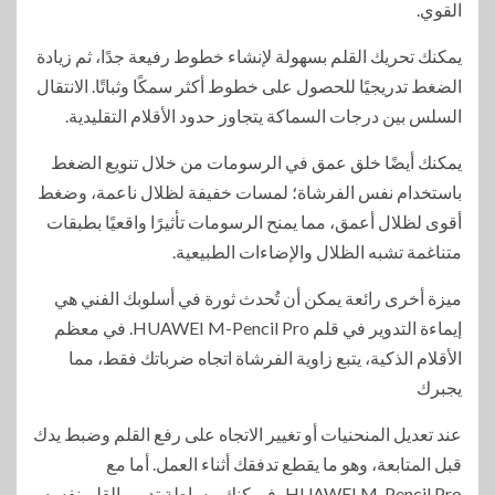
القوي.
يمكنك تحريك القلم بسهولة لإنشاء خطوط رفيعة جدًا، ثم زيادة
الضغط تدريجيًا للحصول على خطوط أكثر سمكًا وثباتًا. الانتقال
السلس بين درجات السماكة يتجاوز حدود الأقلام التقليدية.
يمكنك أيضًا خلق عمق في الرسومات من خلال تنويع الضغط
باستخدام نفس الفرشاة؛ لمسات خفيفة لظلال ناعمة، وضغط
أقوى لظلال أعمق، مما يمنح الرسومات تأثيرًا واقعيًا بطبقات
متناغمة تشبه الظلال والإضاءات الطبيعية.
ميزة أخرى رائعة يمكن أن تُحدث ثورة في أسلوبك الفني هي
إيماءة التدوير في قلم HUAWEI M-Pencil Pro. في معظم
الأقلام الذكية، يتبع زاوية الفرشاة اتجاه ضرباتك فقط، مما
يجبرك
عند تعديل المنحنيات أو تغيير الاتجاه على رفع القلم وضبط يدك
قبل المتابعة، وهو ما يقطع تدفقك أثناء العمل. أما مع
HUAWEI M-Pencil Pro، فيمكنك ببساطة تدوير القلم نفسه