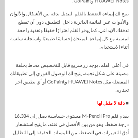
HUAWEI Notes وGoPaint،
تتيح لك إيماءة الضغط بالقلم التبديل بدقة بين الأشكال والألوان
والأدوات عبر القائمة الدائرية داخل التطبيق، دون أن تقطع
تدفقك الإبداعي. كما يوفر القلم اهتزازًا خفيفًا وتغذية راجعة
لمسية مع كل إيماءة، ليمنحك إحساسًا طبيعيًا واستجابة سلسة
أثناء الاستخدام.
في أعلى القلم، يوجد زر سريع قابل للتخصيص محاط بحلقة
مضيئة على شكل نجمة، يتيح لك الوصول الفوري إلى تطبيقاتك
المفضلة مثل HUAWEI Notes وGoPaint أو أي تطبيق آخر
تختاره.
■
دقة لا مثيل لها
يقدم قلم M-Pencil Pro مستوى حساسية يصل إلى 16,384
درجة ضغط، وهو من بين الأفضل في فئته، ما يتيح استشعار
أدق التغييرات في الضغط، من اللمسات الخفيفة إلى التظليل