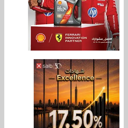
6
اخبار
فيكسد مصر و”حلول” تتشاركان
في تطوير أول منصة للسياحة
الصحية في مصر والشرق الأوسط
وأفريقيا Tour4Cure
7
سوق وصلة
هواوي: هاتف nova 15
Max بطارية ضخمة وتصميم متين
جهازًا مثاليًا للشباب