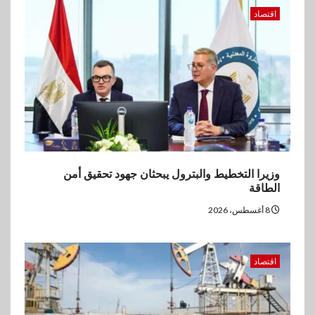
المخاوف بشأن مستقبل الملاحة
اقتصاد
في مضيق هرمز
3
بنوك
البنك الزراعي يكرم موظفيه
المتميزين بعد تحقيق نتائج قياسية
بالقروض الشخصية خلال الربع
الأول 2026
4
وزيرا التخطيط والبترول يبحثان جهود تحقيق أمن
بنوك
الطاقة
إنتيسا سان باولو تحقق 5.6 مليار
يورو صافي ربح في النصف الأول
8 أغسطس، 2026
2026
5
اقتصاد
اخبار
غرفة القاهرة تنظم ندوة إلكترونية
لدعم الصادرات وتحقيق
مستهدفات رؤية مصر 2030