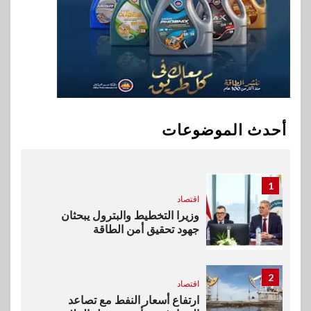
سوق وصلة
هواوي: هاتف nova 15
Max بطارية ضخمة وتصميم متين
جهازًا مثاليًا للشباب
10
اقتصاد
إي اف چي فاينانس تستعرض
خطط نمو «بلد» لتعزيز حضورها
أحدث الموضوعات
في سوق تحويلات المصريين
بالخارج
1
اقتصاد
وزيرا التخطيط والبترول يبحثان
جهود تحقيق أمن الطاقة
2
اقتصاد
ارتفاع أسعار النفط مع تصاعد