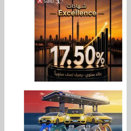
6
بنوك
بنك مصر يشارك في فعالية اليوم
العالمي للشباب ويقدم العديد من
العروض المجانية
7
بنوك
بنك QNB مصر يعزز جاهزية
المشروعات الصغيرة والمتوسطة
للنمو والتوسع
8
اخبار
فيكسد مصر و”حلول” تتشاركان
في تطوير أول منصة للسياحة
الصحية في مصر والشرق الأوسط
وأفريقيا Tour4Cure
9