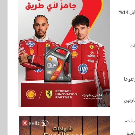
%
14
ات
تنوعا
اخبار
ارتهن
فيكسد مصر و”حلول”
6
تتشاركان في تطوير
أول منصة للسياحة
سسات،
الصحية في مصر
والشرق الأوسط
وأفريقيا Tour4Cure
افية