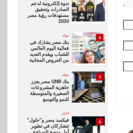
ندوة إلكترونية لدعم
الصادرات وتحقيق
مستهدفات رؤية مصر
2030
بنوك
4
بنك مصر يشارك في
فعالية اليوم العالمي
للشباب ويقدم العديد
من العروض المجانية
بنوك
5
بنك QNB مصر يعزز
جاهزية المشروعات
الصغيرة والمتوسطة
للنمو والتوسع
اخبار
فيكسد مصر و”حلول”
6
تتشاركان في تطوير
أول منصة للسياحة