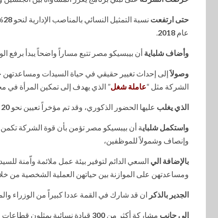
حتى ارتفعت
نسبة التمثيل النسائي بالمناصب الإدارية لنحو
28
%
عام
2018
.
وأضاف شلباية
أن بيبسيكو مصر تتبع مساراً واضحاً يبدأ برفع ال
وصولاَ
إلى إحداث تغيير حقيقي في حياة السيدات ومساعدتهن خل
الشركة مثل “
عاملة شغل
” الذي يهدف إلى تمكين المرأة في مخ
الذي يغلب
عليها الحضور الذكوري، وقد تم مؤخراً تعيين نحو
20
س
واستكمل شلباي
ة أن بيبسيكو مصر تؤمن بأن قوة الشركة تكمن في 
وإنصاف وشمولاً للموظفين،
بالإضافة الي
السعي الدائم لتوفير بيئة عمل ملائمة واّمنة للس
ومساعدتهن على الموازنة بين حياتهن العملية الشخصية من خل
الجدير بالذكر
ان قد شارك في القمة عددا كبيراً من الوزراء وا
إلى جانب
مشاركة أكثر من
300
قيادة نسائية يمثلون قطاعات مه