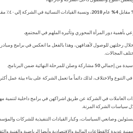
 مقابل
4%
عام
2018
، ونسبة القيادات النسائية في الشركة إلي٤٠٪؜ مقابل
وعي بأهمية دور المرأة المحوري وتأثيره الملهم في المجتمع،
ال رحلتهن للوصول لأهدافهن، وهذا بالفعل ما انعكس في برامج ومبادر
تلف المجالات.
يدة من إجمالي
50
مشاركة وصلن للمرحلة النهائية ضمن البرنامج.
التنوع والاختلاف، لذلك دائماً ما تعمل الشركة على بناء بيئة عمل أكثر 
يدات العاملات في الشركة عن طريق اشراكهن في برامج داخلية لتنمية مه
ال سياسات الشركة المرنة.
لمسئولين وصانعي السياسات، وكبار القيادات التنفيذية للشركات والمؤ
نية عديدة كالقطاعات المالية والاقتصادية وأيضا الرياضية والفنية والثق