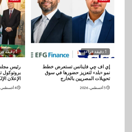
1 دقيقة قراءة
1 دقيقة قراءة
إي اف چي فاينانس تستعرض خطط
رئيس مجلس 
نمو «بلد» لتعزيز حضورها في سوق
بروتوكول تع
تحويلات المصريين بالخارج
الإعلان الإ
5 أغسطس، 2026
4 أغسطس، 2026