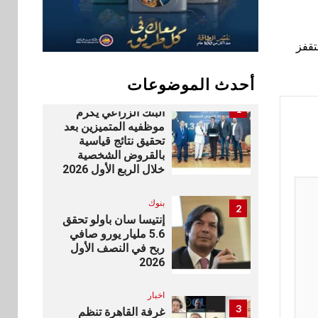
سوق وصلة
10
vivo تشعل المنافسة
في مصر مع إطلاق
عة لتقفز
Y500 المزود ببطارية
بسعة 8100 مللي أمبير
أحدث الموضوعات
بنوك
1
البنك الزراعي يكرم
موظفيه المتميزين بعد
تحقيق نتائج قياسية
بالقروض الشخصية
خلال الربع الأول 2026
بنوك
2
إنتيسا سان باولو تحقق
5.6 مليار يورو صافي
ربح في النصف الأول
2026
اخبار
3
غرفة القاهرة تنظم