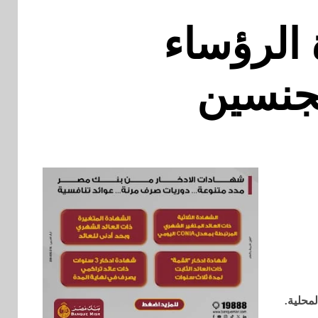
الرؤساء
لجنسين
محلية.