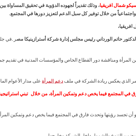
يكو شمال افريقيا
، وذلك تقديراً لجهوده الدؤوبة في تحقيق المساواة بين
واجتماعياً من خلال توفير كل سبل الدعم لتعزيز دورها في المجتمع.
افريقيا،
لدكتور حاتم الورداني رئيس مجلس إدارة شركة أسترازينيكا مص
ر .في جل
ين المرأة ومناقشة دور القطاع الخاص والمؤسسات المدنية في تقديم ج
لأمر الذي يعكس ريادة الشركة في ملف
دعم المرأة
على مدار الأعوام الما
في المجتمع فيما يخص دعم وتمكين المرأة، من خلال تبني استراتيجية 
 أن تجسد رؤيتها وتحدث فارق في المجتمع فيما يخص دعم وتمكين المرأة
 ويضمن التنوع والشمول داخل الشركة وخارجها،