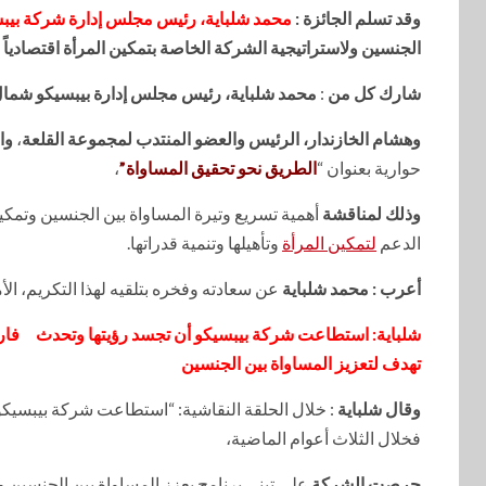
وقد تسلم الجائزة :
محمد شلباية، رئيس مجلس إدارة شركة بيبس
الجنسين ولاستراتيجية الشركة الخاصة بتمكين المرأة اقتصادياً 
شارك كل من
:
محمد شلباية، رئيس مجلس إدارة بيبسيكو شمال 
وهشام الخازندار، الرئيس والعضو المنتدب لمجموعة القلعة
،
وا
حوارية بعنوان “
الطريق نحو تحقيق المساواة”
،
وذلك لمناقشة
أهمية تسريع وتيرة المساواة بين الجنسين وتمك
الدعم
لتمكين المرأة
وتأهيلها وتنمية قدراتها.
أعرب : محمد شلباية
عن سعادته وفخره بتلقيه لهذا التكريم، ا
شلباية: استطاعت شركة بيبسيكو أن تجسد رؤيتها وتحدث فارق 
تهدف لتعزيز المساواة بين الجنسين
وقال شلباية
: خلال الحلقة النقاشية: “استطاعت شركة بيبسيكو
فخلال الثلاث أعوام الماضية،
حرصت الشركة
على تبني برنامج يعزز المساواة بين الجنسين