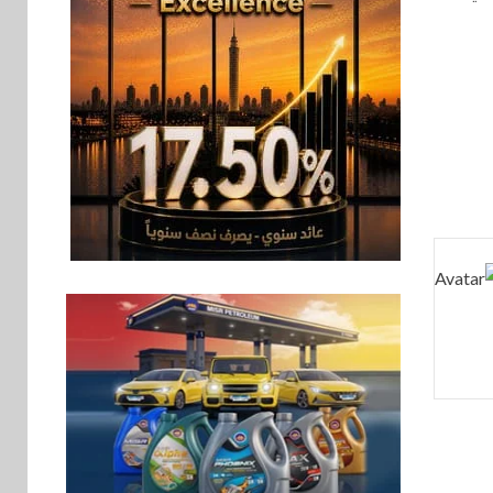
سوق وصلة
7
هواوي: هاتف nova 15
Max بطارية ضخمة
وتصميم متين جهازًا
مثاليًا للشباب
اقتصاد
8
إي اف چي فاينانس
تستعرض خطط نمو
«بلد» لتعزيز حضورها
في سوق تحويلات
المصريين بالخارج
9
اخبار
بيان توضيحي صادر عن
شركة ناتجاس