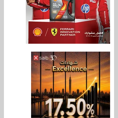
6
بنوك
بنك QNB مصر يعزز جاهزية
المشروعات الصغيرة والمتوسطة
للنمو والتوسع
7
اخبار
فيكسد مصر و”حلول” تتشاركان
في تطوير أول منصة للسياحة