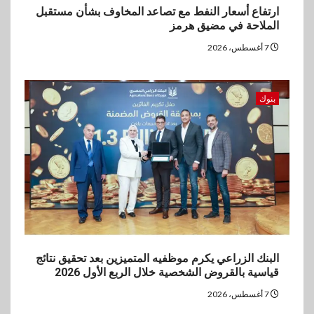
4
ارتفاع أسعار النفط مع تصاعد المخاوف بشأن مستقبل
اخبار
الملاحة في مضيق هرمز
غرفة القاهرة تنظم ندوة إلكترونية
لدعم الصادرات وتحقيق
7 أغسطس، 2026
مستهدفات رؤية مصر 2030
5
بنوك
بنوك
بنك مصر يشارك في فعالية اليوم
العالمي للشباب ويقدم العديد من
العروض المجانية
البنك الزراعي يكرم موظفيه المتميزين بعد تحقيق نتائج
قياسية بالقروض الشخصية خلال الربع الأول 2026
7 أغسطس، 2026