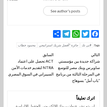
See author's posts
Telegram
Share
WhatsApp
Twitter
Facebook
#بى تك
جائزة "أفضل شريك استراتيجي
محمود خطاب
Tags:
تنقل
التالي
السابق
المقالة
شراكة جديدة بين مؤسستي
ACT تحصل على اعتماد
ساويرس وبنك مصر للتوسع
NTRA لتقديم خدمات الأمن
في المرحلة الثالثة من برنامج
السيبراني في السوق المصري
“باب أمل” بسوهاج
اترك تعليقاً
لن يتم نشر عنوان بريدك الإلكتروني.
الحقول الإلزامية