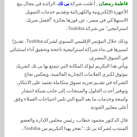
فاطمة رمضان
_ أعلنت شركة
بى تك
، الرائدة في مجال بيع
الأجهزة الإلكترونية والكهربائية وتقديم خدمات التمويل
الاستهلاكي في مصر ، عن فوزها بجائزة “أفضل شريك
استراتيجي” من شركة Toshiba،
وذلك خلال المؤتمر الإقليمي السنوي لشركة Toshiba، تقديرًا
لتميزها في بناء شراكة استراتيجية ناجحة وتحقيق أداء استثنائي
في السوق المصري.
ويأتي هذا التكريم ليؤكد المكانة التي تتمتع بها بى تك كشريك
موثوق لكبرى العلامات التجارية العالمية، ويعكس نجاح
الشركة في تقديم تجربة تسوق متكاملة تعتمد على الابتكار،
وتوفير أحدث الحلول والمنتجات، إلى جانب شبكة انتشار
واسعة وخدمات ما بعد البيع التي تلبي احتياجات العملاء وفق
أعلى معايير الجودة.
قال الدكتور محمود خطاب، رئيس مجلس الإدارة والعضو
المنتدب لشركة بى تك: “نفخر بهذا التكريم من Toshiba،