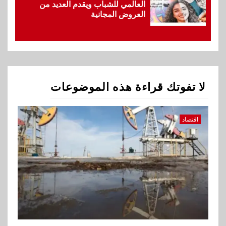
العالمي للشباب ويقدم العديد من
العروض المجانية
1
اقتصاد
ارتفاع أسعار النفط مع تصاعد
المخاوف بشأن مستقبل الملاحة
في مضيق هرمز
لا تفوتك قراءة هذه الموضوعات
2
بنوك
البنك الزراعي يكرم موظفيه
المتميزين بعد تحقيق نتائج قياسية
اقتصاد
بالقروض الشخصية خلال الربع
الأول 2026
3
بنوك
إنتيسا سان باولو تحقق 5.6 مليار
يورو صافي ربح في النصف الأول
2026