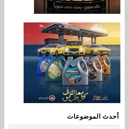
الصحية في مصر والشرق الأوسط
وأفريقيا Tour4Cure
8
سوق وصلة
هواوي: هاتف nova 15
Max بطارية ضخمة وتصميم متين
جهازًا مثاليًا للشباب
9
اقتصاد
إي اف چي فاينانس تستعرض
خطط نمو «بلد» لتعزيز حضورها
في سوق تحويلات المصريين
بالخارج
10
اخبار
بيان توضيحي صادر عن شركة
أحدث الموضوعات
ناتجاس