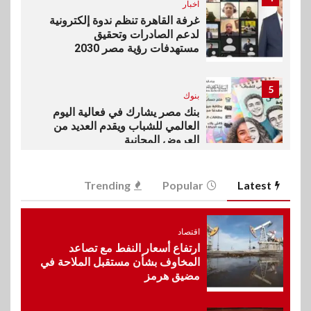
اخبار
غرفة القاهرة تنظم ندوة إلكترونية
لدعم الصادرات وتحقيق
مستهدفات رؤية مصر 2030
5
بنوك
بنك مصر يشارك في فعالية اليوم
العالمي للشباب ويقدم العديد من
العروض المجانية
6
Trending
Popular
Latest
بنوك
بنك QNB مصر يعزز جاهزية
المشروعات الصغيرة والمتوسطة
للنمو والتوسع
اقتصاد
ارتفاع أسعار النفط مع تصاعد
المخاوف بشأن مستقبل الملاحة في
مضيق هرمز
7
اخبار
فيكسد مصر و”حلول” تتشاركان
في تطوير أول منصة للسياحة