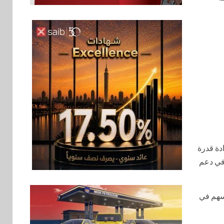
بنوك
6
بنك QNB مصر يعزز
جاهزية المشروعات
الصغيرة والمتوسطة
للنمو والتوسع
اخبار
فيكسد مصر و”حلول”
7
تتشاركان في تطوير
أول منصة للسياحة
الصحية في مصر
والشرق الأوسط
إرادة قدرة
وأفريقيا Tour4Cure
في دعم
سوق وصلة
8
هواوي: هاتف nova 15
سهم في
Max بطارية ضخمة
وتصميم متين جهازًا
مثاليًا للشباب