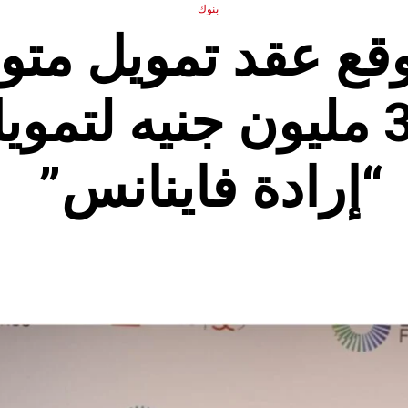
بنوك
 saib يوقع عقد تمويل
بقيمة 300 مليون جنيه ل
“إرادة فاينانس”