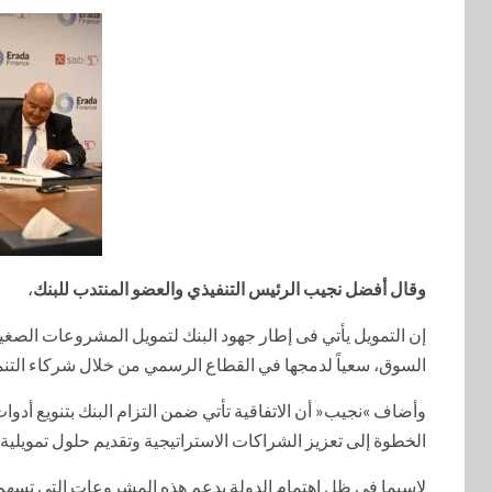
وقال أفضل نجيب الرئيس التنفيذي والعضو المنتدب للبنك
،
إن التمويل يأتي فى إطار جهود البنك لتمويل المشروعات الص
السوق، سعياً لدمجها في القطاع الرسمي من خلال شركاء التن
وأضاف »نجيب« أن الاتفاقية تأتي ضمن التزام البنك بتنويع أدوا
الخطوة إلى تعزيز الشراكات الاستراتيجية وتقديم حلول تمويلية
لاسيما في ظل اهتمام الدولة بدعم هذه المشروعات التي تسهم ف