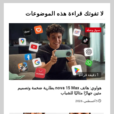
جهازًا مثاليًا للشباب
لا تفوتك قراءة هذه الموضوعات
2
اقتصاد
إي اف چي فاينانس تستعرض
خطط نمو «بلد» لتعزيز حضورها
سوق وصلة
في سوق تحويلات المصريين
بالخارج
3
اخبار
بيان توضيحي صادر عن شركة
ناتجاس
1 دقيقة قراءة
4
هواوي: هاتف nova 15 Max بطارية ضخمة وتصميم
سوق وصلة
متين جهازًا مثاليًا للشباب
vivo تشعل المنافسة في مصر
مع إطلاق Y500 المزود ببطارية
5 أغسطس، 2026
بسعة 8100 مللي أمبير