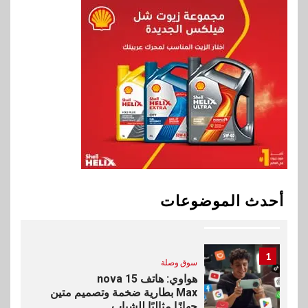
بنك الإسكندرية يطلق الحساب
الجاري “ابدأ” اليومي
9
اخبار
سيارات
راية للمباني الذكية وSungrow
تعززان مكانة Electra كأسرع
شبكة لشحن المركبات الكهربائية
في مصر
10
بنوك
البنك الأهلي يعين عمرو السُلمي
أحدث الموضوعات
رئيسًا تنفيذيًا للمعاملات المصرفية
الدولية
1
سوق وصلة
هواوي: هاتف nova 15
Max بطارية ضخمة وتصميم متين
جهازًا مثاليًا للشباب