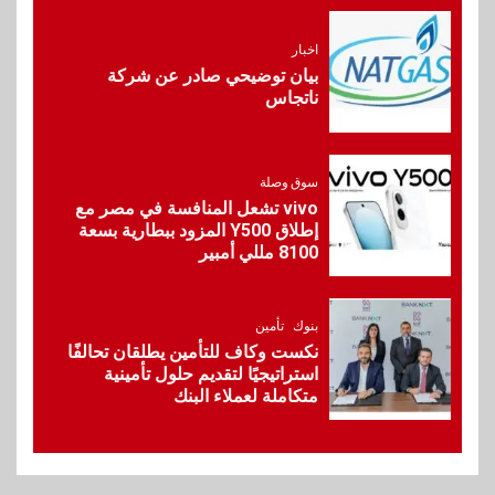
بنك الإسكندرية يطلق الحساب
الجاري “ابدأ” اليومي
اخبار
بيان توضيحي صادر عن شركة
ناتجاس
9
اخبار
سيارات
راية للمباني الذكية وSungrow
تعززان مكانة Electra كأسرع
سوق وصلة
شبكة لشحن المركبات الكهربائية
vivo تشعل المنافسة في مصر مع
في مصر
إطلاق Y500 المزود ببطارية بسعة
8100 مللي أمبير
10
بنوك
البنك الأهلي يعين عمرو السُلمي
بنوك
تأمين
رئيسًا تنفيذيًا للمعاملات المصرفية
نكست وكاف للتأمين يطلقان تحالفًا
الدولية
استراتيجيًا لتقديم حلول تأمينية
متكاملة لعملاء البنك
1
سوق وصلة
هواوي: هاتف nova 15
Max بطارية ضخمة وتصميم متين