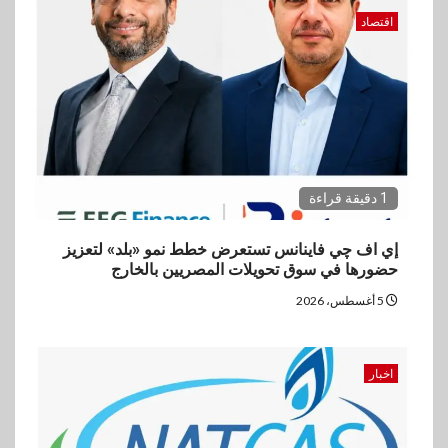
اقتصاد
5
بنوك
تأمين
نكست وكاف للتأمين يطلقان
تحالفًا استراتيجيًا لتقديم حلول
تأمينية متكاملة لعملاء البنك
1 دقيقة قراءة
إي اف چي فاينانس تستعرض خطط نمو «بلد» لتعزيز
حضورها في سوق تحويلات المصريين بالخارج
5 أغسطس، 2026
اخبار