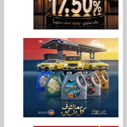
6
اقتصاد
رئيس مجلس القضاء الأعلى يوقّع
بروتوكول تعاون مع البريد لتقديم
خدمة الإعلان الإلكتروني المسجل
7
اخبار
RAKICT تعلن عن شراكة
استراتيجية مع MCS لإطلاق
محفظة التدريب الرسمية
لكاسبرسكي
8
بنوك