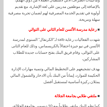
بالإضافة إلى موظفين مدربين على لغة الإشارة، مع تقديم
أولوية في تقديم الخدمة المصرفية لهم لضمان تجربة مصرفية
سهلة ومريحة.
■
رعاية مدرسة الألسن للعام الثاني على التوالي
شهدت الفعاليات رعاية saib لـ”الكرنفال” السنوى لمدرسة
الألسن في نيو جيزة احتفالاً بالكريسماس، وذلك للعام الثانى
على التوالى، وقام فريق البنك بفتح حسابات جديدة للطلاب
المشاركين،
بهدف تشجيعهم على التخطيط المالي وتنمية مهارات الإدارة
الحكيمة للموارد، إيماناً من البنك بأن الادخار والشمول المالي
يمثلان ركيزة أساسية لمستقبل أفضل.
■
ملتقي طلابي بجامعة الجلالة
كما نظم البنك ملتقي طلابياً يوم 10 ديسمبر بجامعة الجلالة،