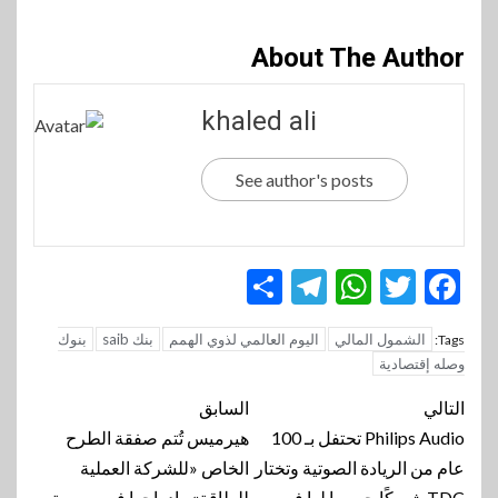
About The Author
khaled ali
See author's posts
Telegram
Share
WhatsApp
Twitter
Facebook
الشمول المالي
اليوم العالمي لذوي الهمم
بنك saib
بنوك
Tags:
وصله إقتصادية
تنقل
التالي
السابق
المقالة
Philips Audio تحتفل بـ 100
هيرميس تُتم صفقة الطرح
عام من الريادة الصوتية وتختار
الخاص «للشركة العملية
TDC شريكًا حصريا لها في
للطاقة» وإدراجها في بورصة