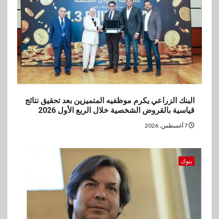
مستهدفات رؤية مصر 2030
4
بنوك
بنك مصر يشارك في فعالية اليوم
العالمي للشباب ويقدم العديد من
العروض المجانية
البنك الزراعي يكرم موظفيه المتميزين بعد تحقيق نتائج
5
بنوك
قياسية بالقروض الشخصية خلال الربع الأول 2026
بنك QNB مصر يعزز جاهزية
7 أغسطس، 2026
المشروعات الصغيرة والمتوسطة
للنمو والتوسع
بنوك