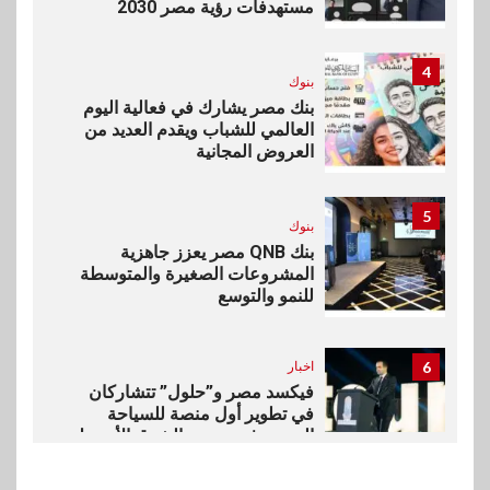
مستهدفات رؤية مصر 2030
4
بنوك
بنك مصر يشارك في فعالية اليوم
العالمي للشباب ويقدم العديد من
العروض المجانية
5
بنوك
بنك QNB مصر يعزز جاهزية
المشروعات الصغيرة والمتوسطة
للنمو والتوسع
6
اخبار
فيكسد مصر و”حلول” تتشاركان
في تطوير أول منصة للسياحة
الصحية في مصر والشرق الأوسط
وأفريقيا Tour4Cure