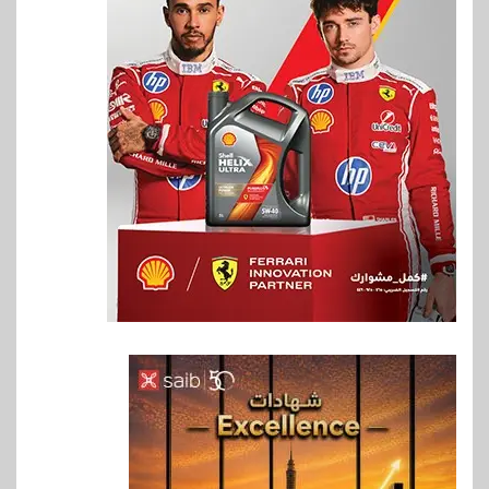
6
اخبار
فيكسد مصر و”حلول” تتشاركان
في تطوير أول منصة للسياحة
الصحية في مصر والشرق الأوسط
وأفريقيا Tour4Cure