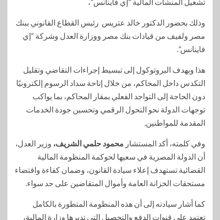
تشغيل المنشآت المالية “إي فاينانس”،
وذلك بحضور الدكتور خالد عتريس رئيس القطاع القانوني ببنك
مصر ولفيف من قيادات بنك مصر ووزارة العدل وشركة “إي
فاينانس”.
هذا ويهدف البروتوكول إلى تبسيط إجراءات التقاضي وتقليل
التكدس داخل المحاكم، من خلال إتاحة سداد الرسوم إلكترونيًا
دون الحاجة إلى التواجد الفعلي بمقار المحاكم، بما يواكب
توجهات الدولة نحو التحول الرقمي وتحسين جودة الخدمات
المقدمة للمواطنين.
وفي كلمته، أكد المستشار
محمود حلمي الشريف،
وزير العدل،
أن الدولة المصرية في سعيها لحوكمة المنظومة المالية
القضائية تستهدف إعلاء سيادة القانون، وضمان كفاءة واقتضاء
مستحقات الخزانة العامة وأموال المتقاضين على حد سواء.
كما أشار سيادته إلى أن هذه المنظومة المتطورة بالكامل
تعتمد على قنوات الدفع والتحصيل التي تديرها وزارة المالية،