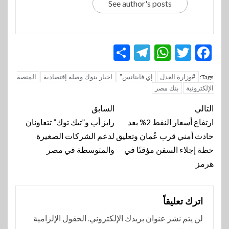
See author's posts
Telegram
Share
WhatsApp
Twitter
Facebook
#وزارة العدل
إي فاينانس"
اخبار بنوك وصله إقتصادية
المنصة
Tags:
الإلكترونية
بنك مصر
تنقل
التالي
السابق
المقالة
ارتفاع أسعار النفط 2% بعد
رايز أب و”تيك توك” تتعاونان
حادث أمني قرب عُمان وتعليق
لدعم الشركات الصغيرة
خطة إجلاء السفن مؤقتًا في
والمتوسطة في مصر
هرمز
اترك تعليقاً
لن يتم نشر عنوان بريدك الإلكتروني.
الحقول الإلزامية