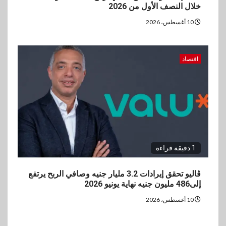
المتوسطة مع إطلاق Y500
خلال النصف الأول من 2026
بمواصفات استثنائية
10 أغسطس، 2026
5
بنوك
رياضة
وزير الشباب والرياضة يلتقي
اقتصاد
بالرئيس التنفيذي والعضو المنتدب
لبنك saib لبحث تعزيز التعاون
المشترك
1 دقيقة قراءة
ڤاليو تحقق إيرادات 3.2 مليار جنيه وصافي الربح يرتفع
إلى486 مليون جنيه نهاية يونيو 2026
10 أغسطس، 2026