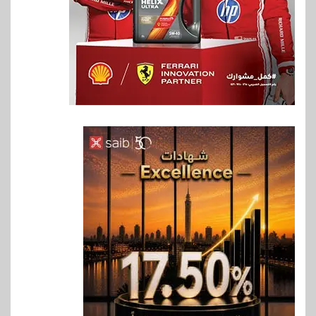
6
اخبار
حماقي يشعل سعادة ساحل في
رأس الحكمة.. وبوسي مفاجأة
الحفل
7
اقتصاد
وزيرا التخطيط والبترول يبحثان
جهود تحقيق أمن الطاقة