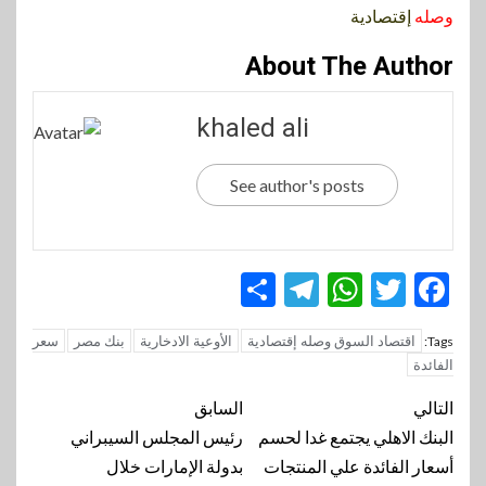
وصله
إقتصادية
About The Author
khaled ali
See author's posts
Telegram
Share
WhatsApp
Twitter
Facebook
اقتصاد السوق وصله إقتصادية
الأوعية الادخارية
بنك مصر
سعر
Tags:
الفائدة
تنقل
التالي
السابق
المقالة
البنك الاهلي يجتمع غدا لحسم
رئيس المجلس السيبراني
أسعار الفائدة علي المنتجات
بدولة الإمارات خلال