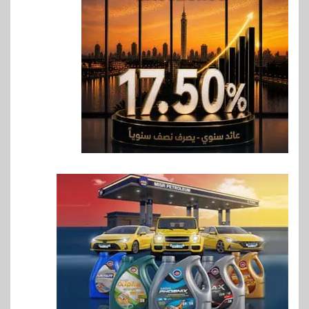
بنك QNB مصر يعزز جاهزية
المشروعات الصغيرة والمتوسطة
للنمو والتوسع
7
اخبار
فيكسد مصر و”حلول” تتشاركان
في تطوير أول منصة للسياحة
الصحية في مصر والشرق الأوسط
وأفريقيا Tour4Cure
8
سوق وصلة
هواوي: هاتف nova 15
Max بطارية ضخمة وتصميم متين
جهازًا مثاليًا للشباب
9
اقتصاد
إي اف چي فاينانس تستعرض
خطط نمو «بلد» لتعزيز حضورها