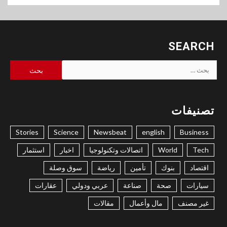
SEARCH
البحث
عن:
تصنيفات
Stories
Science
Newsbeat
english
Business
Tech
World
اتصالات وتكنولوجيا
اخبار
استثمار
اقتصاد
بنوك
تأمين
رياضة
سوق وصلة
سيارات
صحة
صناعة
عربي ودولي
عقارات
غير مصنف
مال وأعمال
مقالات