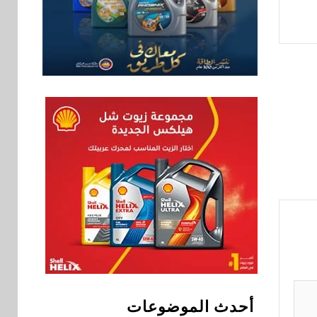
شراكة استراتيجية مع
MCS لإطلاق محفظة
التدريب الرسمية
لكاسبرسكي
8
بنوك
بنك الإسكندرية يطلق
الحساب الجاري “ابدأ”
اليومي
اخبار
سيارات
9
راية للمباني الذكية
وSungrow تعززان
مكانة Electra كأسرع
شبكة لشحن المركبات
الكهربائية في مصر
بنوك
10
البنك الأهلي يعين عمرو
أحدث الموضوعات
السُلمي رئيسًا تنفيذيًا