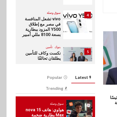
سوق وصلة
4
vivo تشعل المنافسة
في مصر مع إطلاق
Y500 المزود ببطارية
بسعة 8100 مللي أمبير
بنوك
تأمين
5
نكست وكاف للتأمين
يطلقان تحالفًا
استراتيجيًا لتقديم حلول
تأمينية متكاملة لعملاء
البنك
Popular
Latest
اقتصاد
Trending
6
رئيس مجلس القضاء
الأعلى يوقّع بروتوكول
يسًا
تعاون مع البريد لتقديم
ة
سوق وصلة
خدمة الإعلان
هواوي: هاتف nova 15
الإلكتروني المسجل
Max بطارية ضخمة