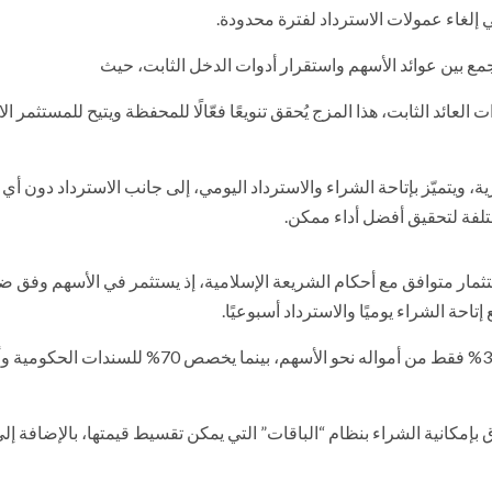
ي إلغاء عمولات الاسترداد لفترة محدودة.
مع بين عوائد الأسهم واستقرار أدوات الدخل الثابت، حيث
 للاستثمار في الأسهم و30% للأدوات ذات العائد الثابت، هذا المزج يُحقق تنويعًا فعّالًا للمحفظة ويتيح للمستثم
، ويتميّز بإتاحة الشراء والاسترداد اليومي، إلى جانب الاسترداد دون أي
لفة لتحقيق أفضل أداء ممكن.
ثمار متوافق مع أحكام الشريعة الإسلامية، إذ يستثمر في الأسهم وفق ض
 الشراء يوميًا والاسترداد أسبوعيًا.
بينما يخاطب صندوق العمر المستثمر الأكثر تحفظًا، فهو يوجّه 30% فقط من أمواله نحو الأسهم، بينما يخصص 70% ل
 بإمكانية الشراء بنظام “الباقات” التي يمكن تقسيط قيمتها، بالإضافة إل