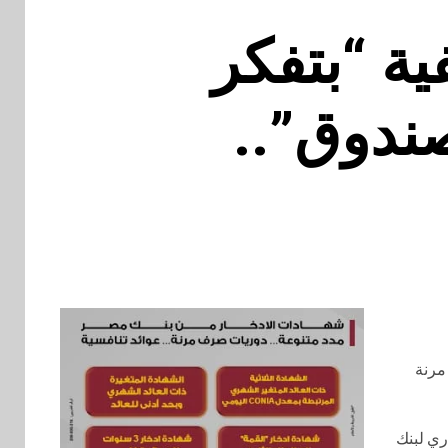
ية “بتفكر
ندوق”..
مرنة
ري لبنك