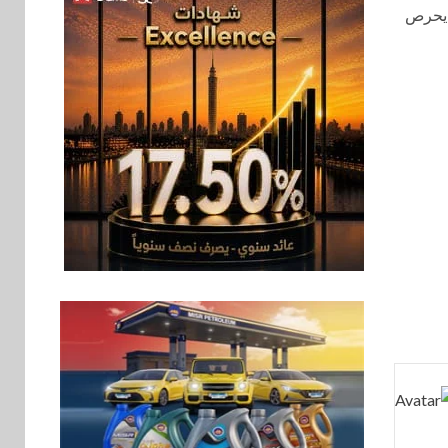
 يحرص
اقتصاد
6
رئيس مجلس القضاء
الأعلى يوقّع بروتوكول
تعاون مع البريد لتقديم
خدمة الإعلان
الإلكتروني المسجل
اخبار
7
RAKICT تعلن عن