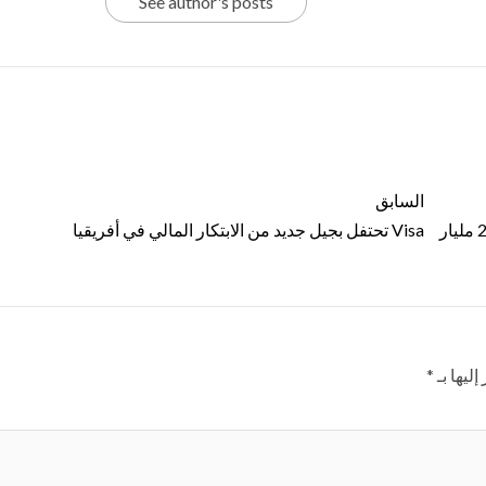
See author's posts
السابق
بنك بيت التمويل الكويتي – مصر يحقق صافي أرباح مجمعة 2.70 مليار
Visa تحتفل بجيل جديد من الابتكار المالي في أفريقيا
ليها بـ
*