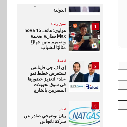
للمعاملات المصرفية
الدولية
سوق وصلة
1
هواوي: هاتف nova 15
Max بطارية ضخمة
وتصميم متين جهازًا
مثاليًا للشباب
اقتصاد
2
إي اف چي فاينانس
تستعرض خطط نمو
«بلد» لتعزيز حضورها
في سوق تحويلات
المصريين بالخارج
3
اخبار
بيان توضيحي صادر عن
شركة ناتجاس