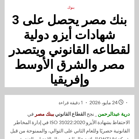
بنوك
بنك مصر يحصل على 3
شهادات أيزو دولية
لقطاعه القانوني ويتصدر
مصر والشرق الأوسط
وإفريقيا
24 مايو، 2026
1 دقيقة قراءة
درية عبدالرحمن
_ نجح
القطاع القانوني
ببنك مصر
في
الاحتفاظ بشهادة الأيزو ISO 31022:2020 في إدارة المخاطر
القانونية حصريًا وللعام الثاني على التوالي، والممنوحة من قبل
شركة SWTUV الرائدة عالميًا في مجال الاختبار والتفتيش