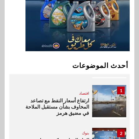
9
اقتصاد
إي اف چي فاينانس تستعرض
خطط نمو «بلد» لتعزيز حضورها
في سوق تحويلات المصريين
بالخارج
10
اخبار
بيان توضيحي صادر عن شركة
أحدث الموضوعات
ناتجاس
1
اقتصاد
ارتفاع أسعار النفط مع تصاعد
المخاوف بشأن مستقبل الملاحة
في مضيق هرمز
2
بنوك