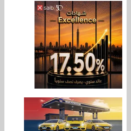
6
بنوك
بنك QNB مصر يعزز جاهزية
المشروعات الصغيرة والمتوسطة
للنمو والتوسع
7
اخبار
فيكسد مصر و”حلول” تتشاركان
في تطوير أول منصة للسياحة
الصحية في مصر والشرق الأوسط
وأفريقيا Tour4Cure
8
سوق وصلة
هواوي: هاتف nova 15
Max بطارية ضخمة وتصميم متين
جهازًا مثاليًا للشباب