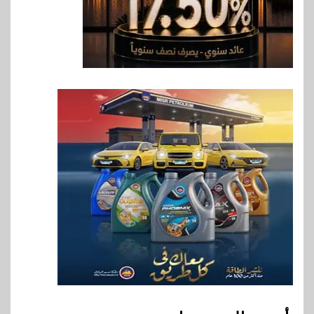
بنك QNB مصر يعزز جاهزية
المشروعات الصغيرة والمتوسطة
للنمو والتوسع
8
اخبار
فيكسد مصر و”حلول” تتشاركان
في تطوير أول منصة للسياحة
الصحية في مصر والشرق الأوسط
وأفريقيا Tour4Cure
9
سوق وصلة
هواوي: هاتف nova 15
Max بطارية ضخمة وتصميم متين
جهازًا مثاليًا للشباب
10
اقتصاد
إي اف چي فاينانس تستعرض
خطط نمو «بلد» لتعزيز حضورها