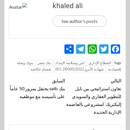
khaled ali
See author's posts
Telegram
Share
WhatsApp
Twitter
Facebook
القطاع الإداري
امن وسلامة الإمداد
بنك مصر
بنوك وصله
Tags:
إقتصادية
شهادة الأيزو ISO 28000:2022
هشام عكاشه
تنقل
التالي
السابق
المقالة
تعاون استراتيجي بين نايل
بنك saib يحتفل بمرور 50 عاماً
للتطوير العقاري والسويدي
على تأسيسه مع موظفيه
إليكتريك لمشروعي بالعاصمة
الإدارية الجديدة