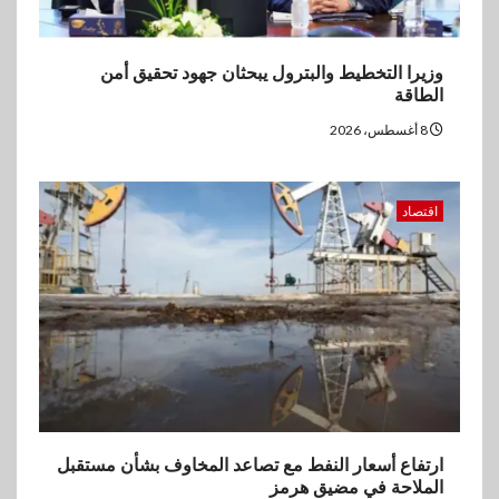
الأول 2026
4
وزيرا التخطيط والبترول يبحثان جهود تحقيق أمن
بنوك
الطاقة
إنتيسا سان باولو تحقق 5.6 مليار
يورو صافي ربح في النصف الأول
8 أغسطس، 2026
2026
5
اقتصاد
اخبار
غرفة القاهرة تنظم ندوة إلكترونية
لدعم الصادرات وتحقيق
مستهدفات رؤية مصر 2030
ارتفاع أسعار النفط مع تصاعد المخاوف بشأن مستقبل
الملاحة في مضيق هرمز