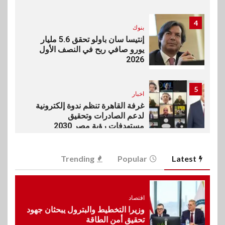
4
بنوك
إنتيسا سان باولو تحقق 5.6 مليار
يورو صافي ربح في النصف الأول
2026
5
اخبار
غرفة القاهرة تنظم ندوة إلكترونية
لدعم الصادرات وتحقيق
مستهدفات رؤية مصر 2030
6
Trending
Popular
Latest
بنوك
بنك مصر يشارك في فعالية اليوم
العالمي للشباب ويقدم العديد من
العروض المجانية
اقتصاد
وزيرا التخطيط والبترول يبحثان جهود
تحقيق أمن الطاقة
7