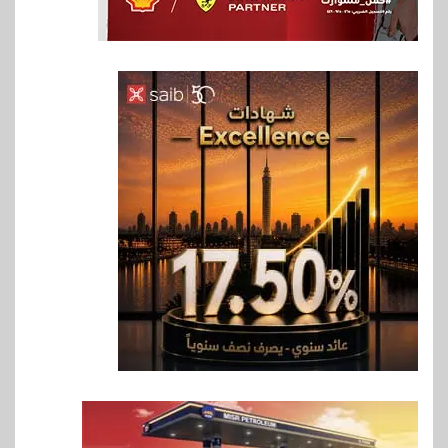
6
بنوك
إنتيسا سان باولو تحقق 5.6 مليار
يورو صافي ربح في النصف الأول
2026
7
اخبار
غرفة القاهرة تنظم ندوة إلكترونية
لدعم الصادرات وتحقيق
مستهدفات رؤية مصر 2030
8
بنوك
بنك مصر يشارك في فعالية اليوم
العالمي للشباب ويقدم العديد من
العروض المجانية