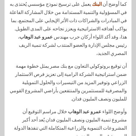
كما أوضح أن
البنك
يعمل على ترسيخ نموذج مؤسسي يُحتذى به
في المسؤولية والتنمية المستدامة من خلال المشاركة الفاعلة
في المبادرات والشراكات ذات الأثر الإيجابي على المجتمع، بما
يواكب أهدافه الاستراتيجية ويعزز نجاحه على المدى الطويل.
هذا، وقد أكد اللواء أركان حرب مهندس
عمرو عبد الوهاب
،
رئيس مجلس الإدارة والعضو المنتدب لشركة تنمية الريف
المصري الجديد،
أن توقيع بروتوكولي التعاون مع بنك مصر يمثل خطوة مهمة
ضمن استراتيجية الشركة الرامية إلى تعزيز فرص الاستثمار
الزراعي وتوفير المزيد من التيسيرات والحلول التمويلية
والمصرفية للمستثمرين والمنتفعين بأراضي المشروع القومي
للمليون ونصف المليون فدان.
وأوضح اللواء
عمرو عبد الوهاب
خلال مراسم التوقيع أن
مشروع تنمية المليون ونصف المليون فدان يُعد أحد أكبر
المشروعات التنموية والزراعية المتكاملة التي تنفذها الدولة
المصرية في العصر الحديث.