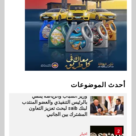
9
بنوك
بنك QNB مصر يعزز جاهزية
المشروعات الصغيرة والمتوسطة
للنمو والتوسع
10
اخبار
فيكسد مصر و”حلول” تتشاركان
في تطوير أول منصة للسياحة
الصحية في مصر والشرق الأوسط
وأفريقيا Tour4Cure
أحدث الموضوعات
1
بنوك
رياضة
وزير الشباب والرياضة يلتقي
بالرئيس التنفيذي والعضو المنتدب
لبنك saib لبحث تعزيز التعاون
المشترك بين الجانبي
2
اخبار