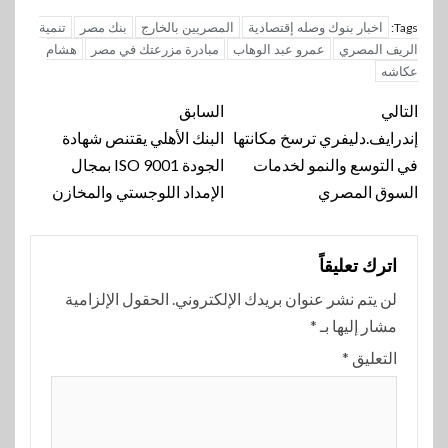
اخبار بنوك وصله إقتصادية
المصريين بالخارج
بنك مصر
تنمية
Tags:
الريف المصري
عمرو عبد الوهاب
مبادرة مزرعتك في مصر
هشام
عكاشه
تنقل
التالي
السابق
المقالة
إندرايف.دليفري ترسخ مكانتها
البنك الأهلي يقتنص شهادة
في التوسع والنمو لخدمات
الجودة ISO 9001 بمجال
السوق المصري
الإمداد اللوجستي والمخازن
اترك تعليقاً
لن يتم نشر عنوان بريدك الإلكتروني.
الحقول الإلزامية
مشار إليها بـ
*
التعليق
*