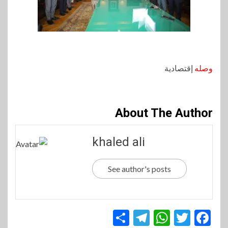
وصله
إقتصادية
About The Author
khaled ali
See author's posts
Telegram
Share
WhatsApp
Twitter
Facebook