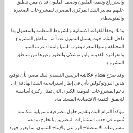
واستزراع وتنمية المليون ونصف المليون فدان ممن تنطبق
عليهم معايير البنك المركزي المصري للمشروعات الصغيرة
والمتوسطة،
وذلك وفقاً للقواعد الائتمانية والشروط المنظمة والمعمول بها
داخل البنك، حيث يشمل التمويل عدداً من مناطق المشروع
المختلفة ومنها المغرة وغرب المنيا وامتداد غرب المنيا
والفرافرة القديمة وآبار توشكي والطور وغيرها من مناطق
المشروع.
وقد صرّح
هشام عكاشه
الرئيس التنفيذي لبنك مصر، بأن توقيع
هذين البروتوكولين يأتي في إطار استراتيجية البنك الهادفة إلى
دعم المشروعات القومية الكبرى التي تمثل ركيزة أساسية
لتحقيق التنمية الاقتصادية المستدامة،
مؤكداً التزام البنك بتقديم حلول مصرفية وتمويلية متكاملة
تُسهم في جذب استثمارات المصريين بالخارج، ودعم
مشروعات الاستصلاح الزراعي والإنتاج التنموي، بما يعزز جهود