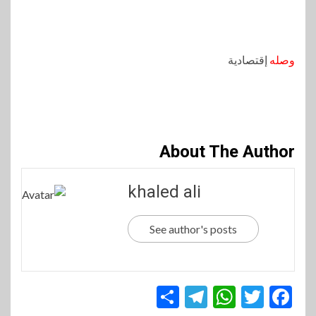
وصله
إقتصادية
About The Author
khaled ali
See author's posts
Telegram
Share
WhatsApp
Twitter
Facebook