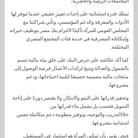
المجتمعات الريفية والحضرية،
تمتلك قدرة استثنائية على إحداث تغيير حقيقي عندما تتوفر لها
الأدوات والمعرفة والدعم المؤسسي، وتأتي شراكتنا مع
المجلس القومي للمرأة تأكيدًا لالتزام بنك مصر بتوظيف خبراته
وإمكاناته المصرفية في خدمة فئات المجتمع المصري
المختلفة.
كما أكد عكاشه على حرص البنك على خلق بيئة مالية تتسم
بالشمول والعدالة وتتيح لرائدات الأعمال فرصة الوصول إلى
منتجات مالية مصممة خصيصًا لتلبية احتياجاتها، ودعم
مشروعها،
وتحفيز قدراتها على النمو والابتكار. ولا يقتصر دورنا على إتاحة
التمويل فحسب بل يشمل بناء قدراتها من
خلالالتدريب والتوجيه، وتوفير منظومة دعم متكاملة تضمن
استدامة مشروعها،
فنحن نؤمن بأن تمكين المرأة هو استثمار في المستقبل،