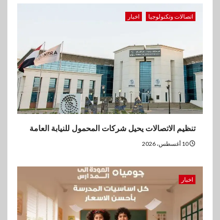
إلى المدارس بتشكيلة موسعة
وعروض يومية
اتصالات وتكنولوجيا
اخبار
3
بنوك
بنك الإسكندرية يحقق صافي أرباح
7.54 مليار جنيه خلال النصف
الأول من 2026
4
اقتصاد
ڤاليو تحقق إيرادات 3.2 مليار جنيه
تنظيم الاتصالات يحيل شركات المحمول للنيابة العامة
وصافي الربح يرتفع إلى486
مليون جنيه نهاية يونيو 2026
10 أغسطس، 2026
5
عقارات
اخبار
مدينة مصر تسجل مبيعات بقيمة
28.4 مليار جنيه خلال النصف
الأول من 2026