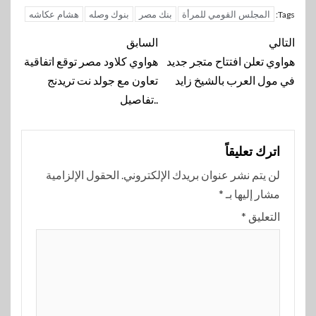
المجلس القومي للمرأة
بنك مصر
بنوك وصله
هشام عكاشه
Tags:
تنقل
التالي
السابق
المقالة
هواوي تعلن افتتاح متجر جديد
هواوي كلاود مصر توقع اتفاقية
في مول العرب بالشيخ زايد
تعاون مع جولد نت تريدنج
..تفاصيل
اترك تعليقاً
لن يتم نشر عنوان بريدك الإلكتروني.
الحقول الإلزامية
مشار إليها بـ
*
التعليق
*