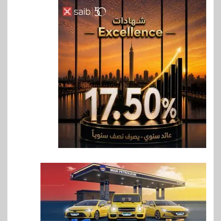
6
سوق وصلة
vivo تعيد تعريف مفهوم الفئة
المتوسطة مع إطلاق Y500
بمواصفات استثنائية
7
بنوك
رياضة
وزير الشباب والرياضة يلتقي
بالرئيس التنفيذي والعضو المنتدب
لبنك saib لبحث تعزيز التعاون
المشترك
8
اخبار
حماقي يشعل سعادة ساحل في
رأس الحكمة.. وبوسي مفاجأة
الحفل