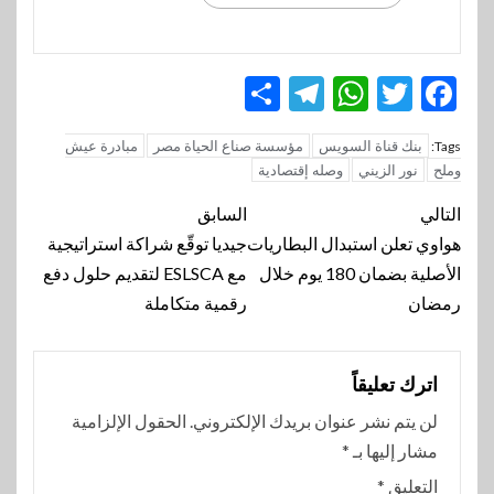
Telegram
Share
WhatsApp
Twitter
Facebook
بنك قناة السويس
مؤسسة صناع الحياة مصر
مبادرة عيش
Tags:
وملح
نور الزيني
وصله إقتصادية
تنقل
التالي
السابق
المقالة
هواوي تعلن استبدال البطاريات
جيديا توقّع شراكة استراتيجية
الأصلية بضمان 180 يوم خلال
مع ESLSCA لتقديم حلول دفع
رمضان
رقمية متكاملة
اترك تعليقاً
لن يتم نشر عنوان بريدك الإلكتروني.
الحقول الإلزامية
مشار إليها بـ
*
التعليق
*