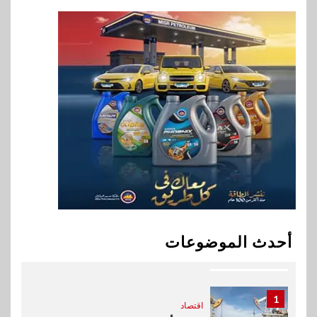
8
سوق وصلة
هواوي: هاتف nova 15
Max بطارية ضخمة وتصميم متين
جهازًا مثاليًا للشباب
9
اقتصاد
إي اف چي فاينانس تستعرض
خطط نمو «بلد» لتعزيز حضورها
في سوق تحويلات المصريين
بالخارج
10
اخبار
بيان توضيحي صادر عن شركة
أحدث الموضوعات
ناتجاس
1
اقتصاد