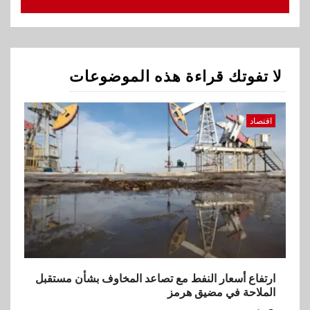
ارتفاع أسعار النفط مع تصاعد
المخاوف بشأن مستقبل الملاحة
في مضيق هرمز
لا تفوتك قراءة هذه الموضوعات
2
بنوك
البنك الزراعي يكرم موظفيه
المتميزين بعد تحقيق نتائج قياسية
اقتصاد
بالقروض الشخصية خلال الربع
الأول 2026
3
بنوك
إنتيسا سان باولو تحقق 5.6 مليار
يورو صافي ربح في النصف الأول
2026
4
ارتفاع أسعار النفط مع تصاعد المخاوف بشأن مستقبل
اخبار
الملاحة في مضيق هرمز
غرفة القاهرة تنظم ندوة إلكترونية
لدعم الصادرات وتحقيق