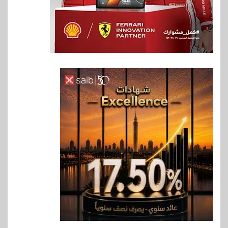
6
بنوك
بنك QNB مصر يعزز جاهزية
المشروعات الصغيرة والمتوسطة
للنمو والتوسع
7
اخبار
فيكسد مصر و”حلول” تتشاركان
في تطوير أول منصة للسياحة
الصحية في مصر والشرق الأوسط
وأفريقيا Tour4Cure