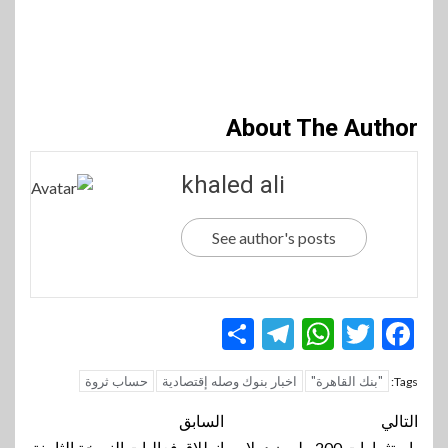
About The Author
khaled ali
See author's posts
Telegram
Share
WhatsApp
Twitter
Facebook
"بنك القاهرة"
اخبار بنوك وصله إقتصادية
حساب ثروة
Tags:
تنقل
التالي
السابق
باستثمارات 200 مليون دولار
انطلاق فعاليات النسخة الثامنة