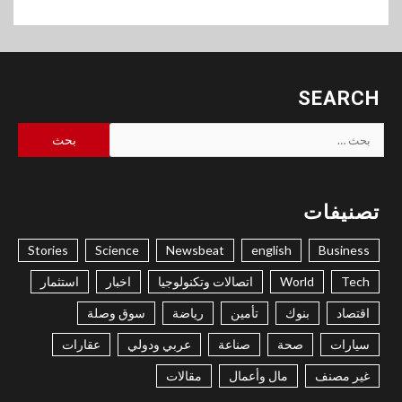
SEARCH
البحث
عن:
تصنيفات
Stories
Science
Newsbeat
english
Business
Tech
World
اتصالات وتكنولوجيا
اخبار
استثمار
اقتصاد
بنوك
تأمين
رياضة
سوق وصلة
سيارات
صحة
صناعة
عربي ودولي
عقارات
غير مصنف
مال وأعمال
مقالات