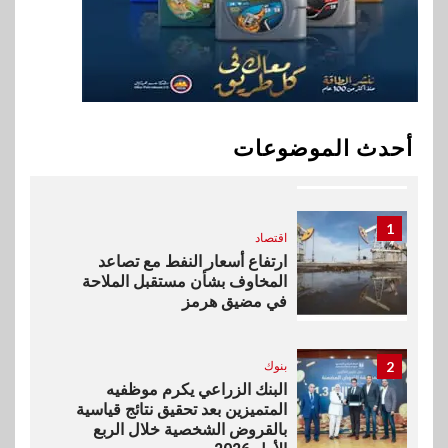
خطط نمو «بلد» لتعزيز حضورها
في سوق تحويلات المصريين
بالخارج
10
اخبار
بيان توضيحي صادر عن شركة
أحدث الموضوعات
ناتجاس
1
اقتصاد
ارتفاع أسعار النفط مع تصاعد
المخاوف بشأن مستقبل الملاحة
في مضيق هرمز
2
بنوك
البنك الزراعي يكرم موظفيه
المتميزين بعد تحقيق نتائج قياسية
بالقروض الشخصية خلال الربع