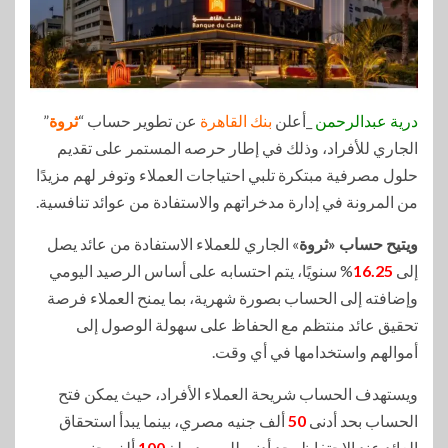
درية عبدالرحمن
_أعلن
بنك القاهرة
عن تطوير حساب “
ثروة
”
الجاري للأفراد، وذلك في إطار حرصه المستمر على تقديم
حلول مصرفية مبتكرة تلبي احتياجات العملاء وتوفر لهم مزيدًا
من المرونة في إدارة مدخراتهم والاستفادة من عوائد تنافسية.
ويتيح حساب «ثروة
» الجاري للعملاء الاستفادة من عائد يصل
إلى
16.25
% سنويًا، يتم احتسابه على أساس الرصيد اليومي
وإضافته إلى الحساب بصورة شهرية، بما يمنح العملاء فرصة
تحقيق عائد منتظم مع الحفاظ على سهولة الوصول إلى
أموالهم واستخدامها في أي وقت.
ويستهدف الحساب شريحة العملاء الأفراد، حيث يمكن فتح
الحساب بحد أدنى
50
ألف جنيه مصري، بينما يبدأ استحقاق
العائد عند الاحتفاظ بحد أدنى للرصيد يبلغ
100
ألف جنيه