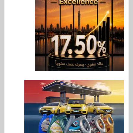
بنوك
بنك QNB مصر يعزز جاهزية
المشروعات الصغيرة والمتوسطة
للنمو والتوسع
7
اخبار
فيكسد مصر و”حلول” تتشاركان
في تطوير أول منصة للسياحة
الصحية في مصر والشرق الأوسط
وأفريقيا Tour4Cure
8
سوق وصلة
هواوي: هاتف nova 15
Max بطارية ضخمة وتصميم متين
جهازًا مثاليًا للشباب
9
اقتصاد
إي اف چي فاينانس تستعرض