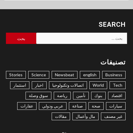
SEARCH
البحث
عن:
تصنيفات
Stories
Science
Newsbeat
english
Business
Tech
World
اتصالات وتكنولوجيا
اخبار
استثمار
اقتصاد
بنوك
تأمين
رياضة
سوق وصلة
سيارات
صحة
صناعة
عربي ودولي
عقارات
غير مصنف
مال وأعمال
مقالات