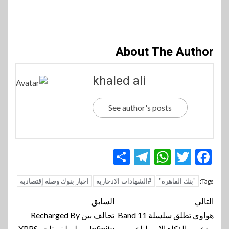
About The Author
khaled ali
See author's posts
Telegram
Share
WhatsApp
Twitter
Facebook
"بنك القاهرة"
#الشهادات الادخارية
اخبار بنوك وصله إقتصادية
Tags:
تنقل
التالي
السابق
المقالة
هواوي تطلق سلسلة Band 11
تحالف بين Recharged By
مدعوم بالذكاء الاصطناعي
Infinity وسلسلة متاجر XPRS