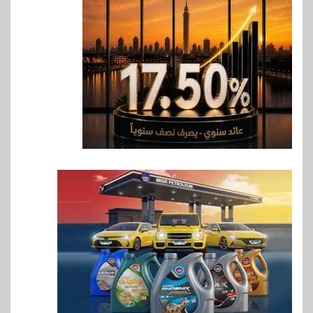
المشروعات الصغيرة والمتوسطة
للنمو والتوسع
7
اخبار
فيكسد مصر و”حلول” تتشاركان
في تطوير أول منصة للسياحة
الصحية في مصر والشرق الأوسط
وأفريقيا Tour4Cure
8
سوق وصلة
هواوي: هاتف nova 15
Max بطارية ضخمة وتصميم متين
جهازًا مثاليًا للشباب
9
اقتصاد
إي اف چي فاينانس تستعرض
خطط نمو «بلد» لتعزيز حضورها
في سوق تحويلات المصريين