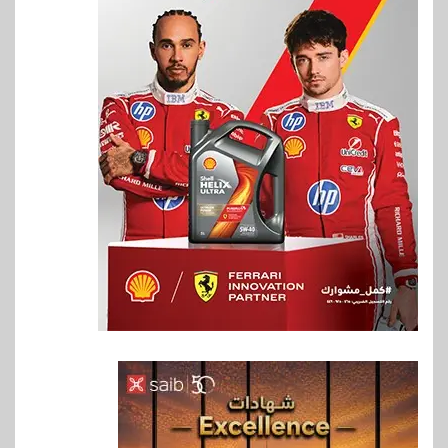
6
بنوك
بنك QNB مصر يعزز جاهزية