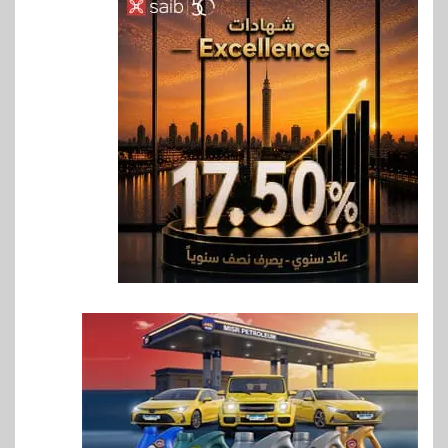
6
اخبار
غرفة القاهرة تنظم ندوة إلكترونية
لدعم الصادرات وتحقيق
مستهدفات رؤية مصر 2030
7
بنوك
بنك مصر يشارك في فعالية اليوم
العالمي للشباب ويقدم العديد من
العروض المجانية
8
بنوك
بنك QNB مصر يعزز جاهزية
المشروعات الصغيرة والمتوسطة
للنمو والتوسع
9
اخبار