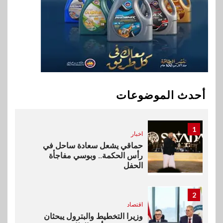
فيكسد مصر و”حلول” تتشاركان
في تطوير أول منصة للسياحة
الصحية في مصر والشرق الأوسط
وأفريقيا Tour4Cure
10
سوق وصلة
هواوي: هاتف nova 15
Max بطارية ضخمة وتصميم متين
أحدث الموضوعات
جهازًا مثاليًا للشباب
1
اخبار
حماقي يشعل سعادة ساحل في
رأس الحكمة.. وبوسي مفاجأة
الحفل
2
اقتصاد
وزيرا التخطيط والبترول يبحثان