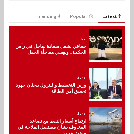
6
اخبار
Trending
Popular
Latest
غرفة القاهرة تنظم ندوة إلكترونية
لدعم الصادرات وتحقيق
مستهدفات رؤية مصر 2030
اخبار
حماقي يشعل سعادة ساحل في رأس
7
الحكمة.. وبوسي مفاجأة الحفل
بنوك
بنك مصر يشارك في فعالية اليوم
العالمي للشباب ويقدم العديد من
العروض المجانية
اقتصاد
وزيرا التخطيط والبترول يبحثان جهود
8
تحقيق أمن الطاقة
بنوك
بنك QNB مصر يعزز جاهزية
المشروعات الصغيرة والمتوسطة
للنمو والتوسع
اقتصاد
ارتفاع أسعار النفط مع تصاعد
المخاوف بشأن مستقبل الملاحة في
9
اخبار
مضيق هرمز