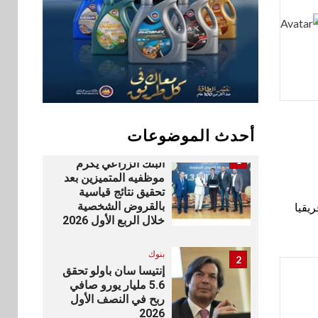
شركة ناتجاس
سوق وصلة
10
vivo تشعل المنافسة
في مصر مع إطلاق
Y500 المزود ببطارية
بسعة 8100 مللي أمبير
أحدث الموضوعات
بنوك
1
البنك الزراعي يكرم
موظفيه المتميزين بعد
تحقيق نتائج قياسية
بالقروض الشخصية
يقيا
خلال الربع الأول 2026
بنوك
2
إنتيسا سان باولو تحقق
5.6 مليار يورو صافي
ربح في النصف الأول
2026