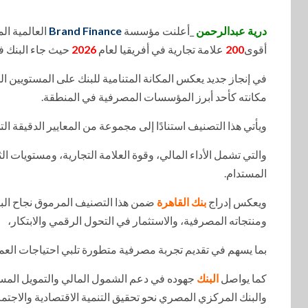
درية عبدالرحمن
_أعلنت مؤسسة
Brand Finance
العالمية ال
أقوى
200
علامة تجارية في أفريقيا لعام
2026
حيث جاء البنك ف
في إنجاز جديد يعكس المكانة المتنامية للبنك على المستويين ال
مكانته كأحد أبرز المؤسسات المصرفية في المنطقة.
ويأتي هذا التصنيف استنادًا إلى مجموعة من المعايير الدقيقة التي تعتمدها
والتي تشمل الأداء المالي، وقوة العلامة التجارية، ومستويات ال
المستدام.
ويعكس إدراج
بنك القاهرة
ضمن هذا التصنيف المرموق نجاح ال
ومنتجاته المصرفية، والاستثمار في التحول الرقمي والابتكار،
بما يسهم في تقديم تجربة مصرفية متطورة تلبي احتياجات العم
كما يواصل
البنك
جهوده في دعم الشمول المالي والتمويل المست
والبنك المركزي المصري نحو تحقيق التنمية الاقتصادية والاجتما