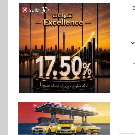
أول منصة للسياحة
الصحية في مصر
ث سبق أن أدرجته مؤسسة Brand
والشرق الأوسط
وأفريقيا Tour4Cure
سوق وصلة
7
هواوي: هاتف nova 15
لى
Max بطارية ضخمة
وتصميم متين جهازًا
مثاليًا للشباب
.
اقتصاد
8
إي اف چي فاينانس
تستعرض خطط نمو
«بلد» لتعزيز حضورها
في سوق تحويلات
المصريين بالخارج
9
اخبار
بيان توضيحي صادر عن