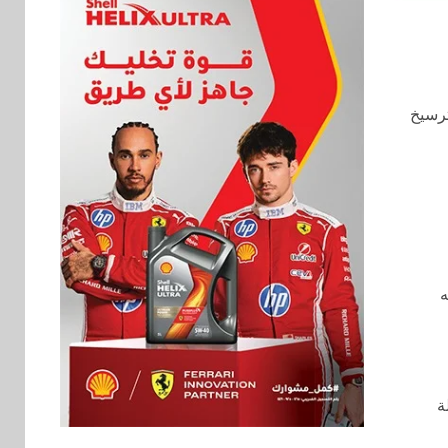
ترسيخ
ه
اخبار
ة
فيكسد مصر و”حلول”
6
تتشاركان في تطوير