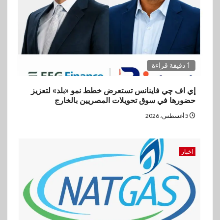
تحالفًا استراتيجيًا لتقديم حلول
تأمينية متكاملة لعملاء البنك
1 دقيقة قراءة
إي اف چي فاينانس تستعرض خطط نمو «بلد» لتعزيز
حضورها في سوق تحويلات المصريين بالخارج
5 أغسطس، 2026
اخبار