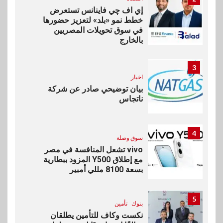
إي اف چي فاينانس تستعرض
خطط نمو «بلد» لتعزيز حضورها
في سوق تحويلات المصريين
بالخارج
3
اخبار
بيان توضيحي صادر عن شركة
ناتجاس
4
سوق وصلة
vivo تشعل المنافسة في مصر
مع إطلاق Y500 المزود ببطارية
بسعة 8100 مللي أمبير
5
بنوك
تأمين
نكست وكاف للتأمين يطلقان