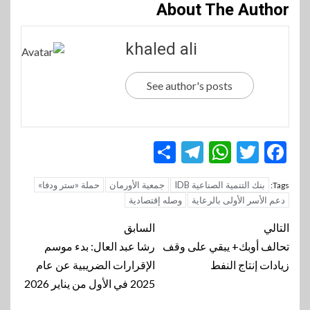
About The Author
khaled ali
See author's posts
Telegram
Share
WhatsApp
Twitter
Facebook
بنك التنمية الصناعية IDB
جمعية الأورمان
حملة «ستر ودفا»
Tags:
دعم الأسر الأولى بالرعاية
وصله إقتصادية
تنقل
التالي
السابق
المقالة
تحالف أوبك+ يبقي على وقف
رشا عبد العال: بدء موسم
زيادات إنتاج النفط
الإقرارات الضريبية عن عام
2025 في الأول من يناير 2026