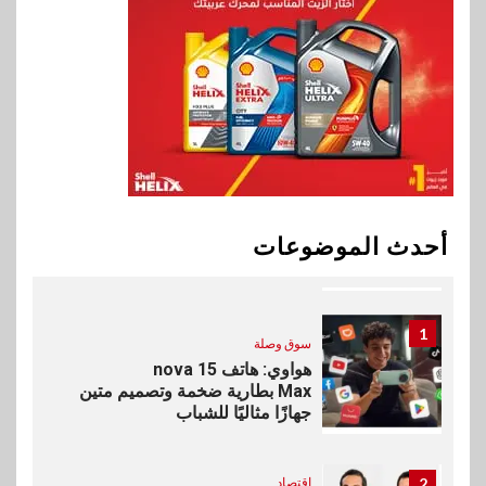
9
اخبار
سيارات
راية للمباني الذكية وSungrow
تعززان مكانة Electra كأسرع
شبكة لشحن المركبات الكهربائية
في مصر
10
بنوك
البنك الأهلي يعين عمرو السُلمي
أحدث الموضوعات
رئيسًا تنفيذيًا للمعاملات المصرفية
الدولية
1
سوق وصلة
هواوي: هاتف nova 15
Max بطارية ضخمة وتصميم متين
جهازًا مثاليًا للشباب
2
اقتصاد