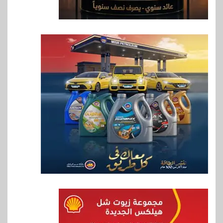
6
اقتصاد
رئيس مجلس القضاء الأعلى يوقّع
بروتوكول تعاون مع البريد لتقديم
خدمة الإعلان الإلكتروني المسجل
7
اخبار
RAKICT تعلن عن شراكة
استراتيجية مع MCS لإطلاق
محفظة التدريب الرسمية
لكاسبرسكي
8
بنوك
بنك الإسكندرية يطلق الحساب
الجاري “ابدأ” اليومي