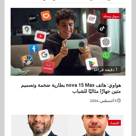
2
اقتصاد
إي اف چي فاينانس تستعرض
خطط نمو «بلد» لتعزيز حضورها
سوق وصلة
في سوق تحويلات المصريين
بالخارج
3
اخبار
بيان توضيحي صادر عن شركة
ناتجاس
1 دقيقة قراءة
4
هواوي: هاتف nova 15 Max بطارية ضخمة وتصميم
سوق وصلة
متين جهازًا مثاليًا للشباب
vivo تشعل المنافسة في مصر
مع إطلاق Y500 المزود ببطارية
5 أغسطس، 2026
بسعة 8100 مللي أمبير
اقتصاد
5
بنوك
تأمين
نكست وكاف للتأمين يطلقان