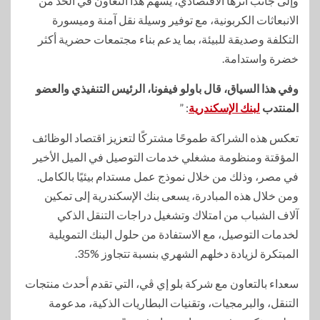
وإلى جانب أثرها الاقتصادي، يسهم هذا التعاون في الحد من
الانبعاثات الكربونية، مع توفير وسيلة نقل آمنة وميسورة
التكلفة وصديقة للبيئة، بما يدعم بناء مجتمعات حضرية أكثر
خضرة واستدامة.
وفي هذا السياق، قال باولو فيفونا، الرئيس التنفيذي والعضو
المنتدب
لبنك الإسكندرية
: ”
تعكس هذه الشراكة طموحًا مشتركًا لتعزيز اقتصاد الوظائف
المؤقتة ومنظومة مشغلي خدمات التوصيل في الميل الأخير
في مصر، وذلك من خلال نموذج عمل مستدام بيئيًا بالكامل.
ومن خلال هذه المبادرة، يسعى بنك الإسكندرية إلى تمكين
آلاف الشباب من امتلاك وتشغيل دراجات التنقل الذكي
لخدمات التوصيل، مع الاستفادة من حلول البنك التمويلية
المبتكرة لزيادة دخلهم الشهري بنسبة تتجاوز %35.
سعداء بالتعاون مع شركة بلو إي ڤي، التي تقدم أحدث منتجات
التنقل، والبرمجيات، وتقنيات البطاريات الذكية، مدعومة