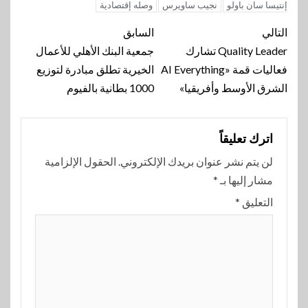
إنتيسا سان باولو
نجيب ساويرس
وصله إقتصادية
تنقل
التالي
السابق
المقالة
Quality Leader تشارك
جمعية البنك الأهلي للأعمال
فعاليات قمة «AI Everything
الخيرية تطلق مبادرة لتوزيع
الشرق الأوسط وأفريقيا»
1000 بطانية بالفيوم
اترك تعليقاً
لن يتم نشر عنوان بريدك الإلكتروني.
الحقول الإلزامية
مشار إليها بـ
*
التعليق
*