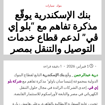
بنوك
سيارات
بنك الإسكندرية يوقّع
مذكرة تفاهم مع “بلو إي
ڤي” لدعم قطاع خدمات
التوصيل والتنقل بمصر
1 فبراير، 2026
1 دقيقة قراءة
درية عبدالرحمن
_ وقّع
بنك الإسكندرية
التابع لقطاع البنوك
الدولية بمجموعة إنتيسا سان باولو” مذكرة تفاهم مع
شركة بلو
إي ڤي
، إحدى الشركات الرائدة في مجال حلول التنقل
الكهربائي في مصر والتابعة لأوراسكوم للاستثمار القابضة.
:تحت رعاية السفارة الإيطالية بالقاهرة، وعلى هامش زيارة