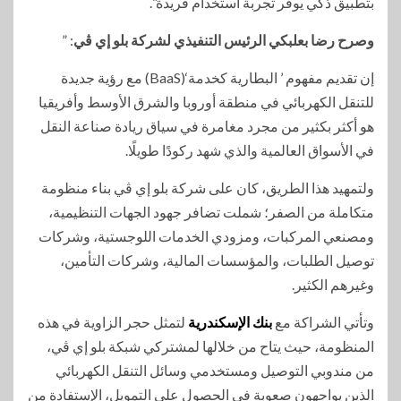
بتطبيق ذكي يوفر تجربة استخدام فريدة”.
وصرح رضا بعلبكي الرئيس التنفيذي لشركة بلو إي ڤي
: ”
إن تقديم مفهوم ’ البطارية كخدمة‘(BaaS) مع رؤية جديدة
للتنقل الكهربائي في منطقة أوروبا والشرق الأوسط وأفريقيا
هو أكثر بكثير من مجرد مغامرة في سياق ريادة صناعة النقل
في الأسواق العالمية والذي شهد ركودًا طويلًا.
ولتمهيد هذا الطريق، كان على شركة بلو إي ڤي بناء منظومة
متكاملة من الصفر؛ شملت تضافر جهود الجهات التنظيمية،
ومصنعي المركبات، ومزودي الخدمات اللوجستية، وشركات
توصيل الطلبات، والمؤسسات المالية، وشركات التأمين،
وغيرهم الكثير.
وتأتي الشراكة مع
بنك الإسكندرية
لتمثل حجر الزاوية في هذه
المنظومة، حيث يتاح من خلالها لمشتركي شبكة بلو إي ڤي،
من مندوبي التوصيل ومستخدمي وسائل التنقل الكهربائي
الذين يواجهون صعوبة في الحصول على التمويل، الإستفادة من