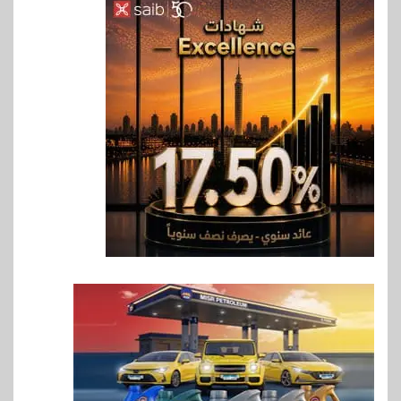
6
بنوك
بنك QNB مصر يعزز جاهزية
المشروعات الصغيرة والمتوسطة
للنمو والتوسع
7
اخبار
فيكسد مصر و”حلول” تتشاركان
في تطوير أول منصة للسياحة
الصحية في مصر والشرق الأوسط
وأفريقيا Tour4Cure
8
سوق وصلة
هواوي: هاتف nova 15
Max بطارية ضخمة وتصميم متين
جهازًا مثاليًا للشباب