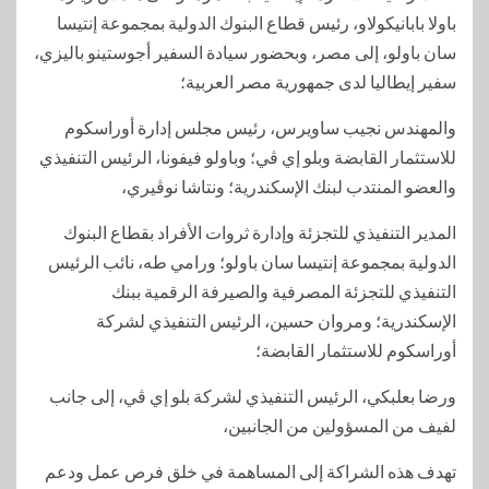
باولا بابانيكولاو، رئيس قطاع البنوك الدولية بمجموعة إنتيسا
سان باولو، إلى مصر، وبحضور سيادة السفير أجوستينو باليزي،
سفير إيطاليا لدى جمهورية مصر العربية؛
والمهندس نجيب ساويرس، رئيس مجلس إدارة أوراسكوم
للاستثمار القابضة وبلو إي ڤي؛ وباولو فيفونا، الرئيس التنفيذي
والعضو المنتدب لبنك الإسكندرية؛ ونتاشا نوڤيري،
المدير التنفيذي للتجزئة وإدارة ثروات الأفراد بقطاع البنوك
الدولية بمجموعة إنتيسا سان باولو؛ ورامي طه، نائب الرئيس
التنفيذي للتجزئة المصرفية والصيرفة الرقمية ببنك
الإسكندرية؛ ومروان حسين، الرئيس التنفيذي لشركة
أوراسكوم للاستثمار القابضة؛
ورضا بعلبكي، الرئيس التنفيذي لشركة بلو إي ڤي، إلى جانب
لفيف من المسؤولين من الجانبين،
تهدف هذه الشراكة إلى المساهمة في خلق فرص عمل ودعم