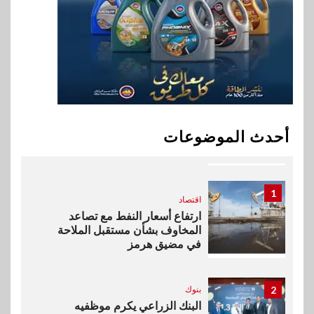
9
اقتصاد
إي اف چي فاينانس تستعرض
خطط نمو «بلد» لتعزيز حضورها
في سوق تحويلات المصريين
بالخارج
10
اخبار
بيان توضيحي صادر عن شركة
أحدث الموضوعات
ناتجاس
1
اقتصاد
ارتفاع أسعار النفط مع تصاعد
المخاوف بشأن مستقبل الملاحة
في مضيق هرمز
2
بنوك
البنك الزراعي يكرم موظفيه