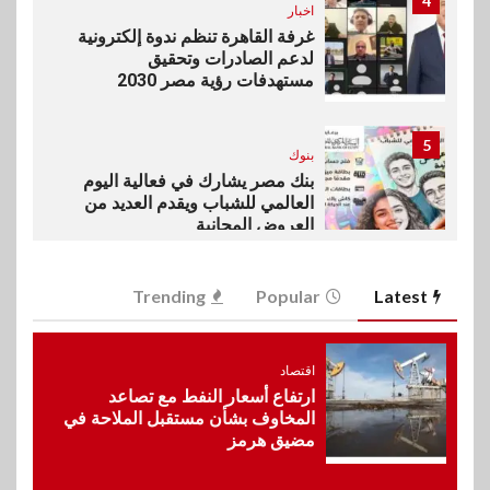
4
اخبار
غرفة القاهرة تنظم ندوة إلكترونية
لدعم الصادرات وتحقيق
مستهدفات رؤية مصر 2030
5
بنوك
بنك مصر يشارك في فعالية اليوم
العالمي للشباب ويقدم العديد من
العروض المجانية
6
Trending
Popular
Latest
بنوك
بنك QNB مصر يعزز جاهزية
المشروعات الصغيرة والمتوسطة
للنمو والتوسع
اقتصاد
ارتفاع أسعار النفط مع تصاعد
المخاوف بشأن مستقبل الملاحة في
مضيق هرمز
7
اخبار
فيكسد مصر و”حلول” تتشاركان
في تطوير أول منصة للسياحة