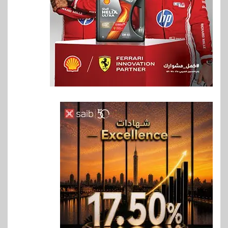
6
بنوك
بنك QNB مصر يعزز جاهزية
المشروعات الصغيرة والمتوسطة
للنمو والتوسع
7
اخبار
فيكسد مصر و”حلول” تتشاركان
في تطوير أول منصة للسياحة