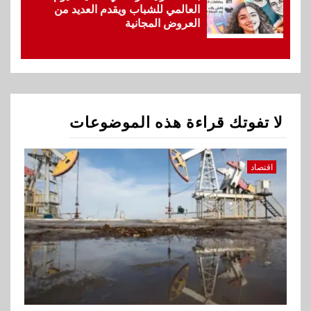
العالمي للشباب ويقدم العديد من
العروض المجانية
1
اقتصاد
ارتفاع أسعار النفط مع تصاعد
المخاوف بشأن مستقبل الملاحة
في مضيق هرمز
لا تفوتك قراءة هذه الموضوعات
2
بنوك
البنك الزراعي يكرم موظفيه
المتميزين بعد تحقيق نتائج قياسية
اقتصاد
بالقروض الشخصية خلال الربع
الأول 2026
3
بنوك
إنتيسا سان باولو تحقق 5.6 مليار
يورو صافي ربح في النصف الأول
2026