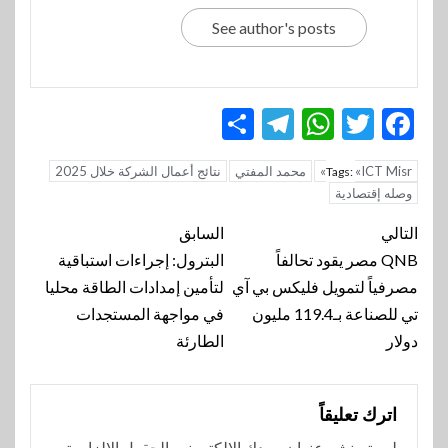
See author's posts
Telegram
Share
WhatsApp
Twitter
Facebook
«ICT Misr»
محمد المفتي
نتائج أعمال الشركة خلال 2025
Tags:
وصله إقتصادية
تنقل
التالي
السابق
المقالة
QNB مصر يقود تحالفاً
البترول: إجراءات استباقية
مصرفياً لتمويل فليكس بي آي
لتأمين إمدادات الطاقة محليا
تي للصناعة بـ119.4 مليون
في مواجهة المستجدات
دولار
الطارئة
اترك تعليقاً
لن يتم نشر عنوان بريدك الإلكتروني.
الحقول الإلزامية