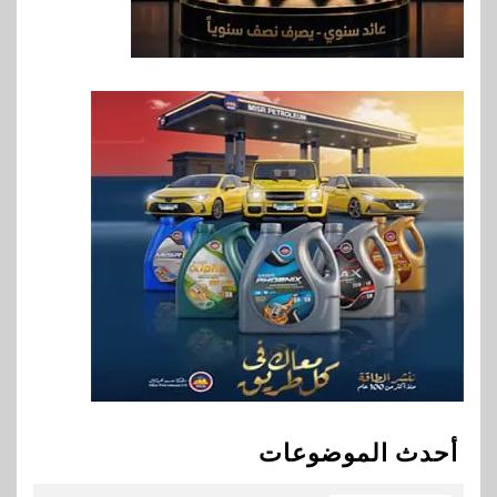
الصحية في مصر والشرق الأوسط
وأفريقيا Tour4Cure
8
سوق وصلة
هواوي: هاتف nova 15
Max بطارية ضخمة وتصميم متين
جهازًا مثاليًا للشباب
9
اقتصاد
إي اف چي فاينانس تستعرض
خطط نمو «بلد» لتعزيز حضورها
في سوق تحويلات المصريين
بالخارج
10
اخبار
بيان توضيحي صادر عن شركة
أحدث الموضوعات
ناتجاس