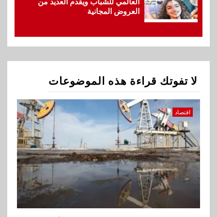
العالمي للشباب ويقدم العديد من
العروض المجانية
1
اقتصاد
ارتفاع أسعار النفط مع تصاعد
المخاوف بشأن مستقبل الملاحة
في مضيق هرمز
لا تفوتك قراءة هذه الموضوعات
2
بنوك
البنك الزراعي يكرم موظفيه
المتميزين بعد تحقيق نتائج قياسية
اقتصاد
بالقروض الشخصية خلال الربع
الأول 2026
3
بنوك
إنتيسا سان باولو تحقق 5.6 مليار
يورو صافي ربح في النصف الأول
2026