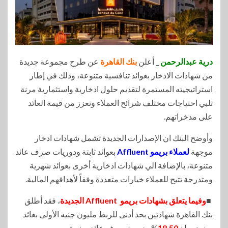
درية عبدالرحمن
_ أعلن
بنك القاهرة
عن طرح مجموعة جديدة
من شهادات الادخار بعوائد تنافسية متنوعة، وذلك في إطار
استراتيجيته المستمرة لتقديم حلول ادخارية واستثمارية مرنة
تلبي احتياجات مختلف شرائح العملاء وتعزز من قيمة العائد
على مدخراتهم.
وأوضح البنك ان الإصدارات الجديدة تشمل شهادات ادخار
موجهة
لعملاء بريمو Affluent
بعوائد ثابتة ودوريات صرف عائد
متنوعة، بالإضافة الي شهادات ادخارية أخرى بعوائد شهرية
ومتدرجة تتيح للعملاء خيارات متعددة وفقاً لأهدافهم المالية.
■
وفيما يتعلق بشهادات بريمو Affluent الجديدة
، فقد أطلق
بنك القاهرة شهادتين بحد أدنى للربط مليون جنيه الأولى بعائد
سنوي يبلغ
18.50
% ودورية صرف عائد سنوية،