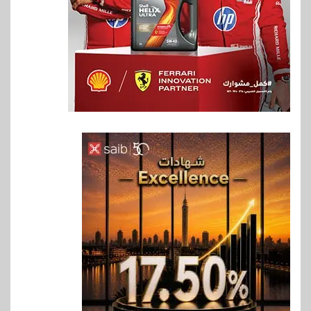
6
بنوك
بنك QNB مصر يعزز جاهزية
المشروعات الصغيرة والمتوسطة
للنمو والتوسع
7
اخبار
فيكسد مصر و”حلول” تتشاركان
في تطوير أول منصة للسياحة
الصحية في مصر والشرق الأوسط