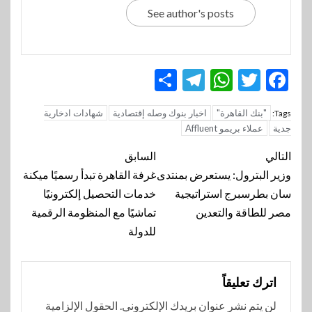
See author's posts
Telegram
Share
WhatsApp
Twitter
Facebook
"بنك القاهرة"
اخبار بنوك وصله إقتصادية
شهادات ادخارية
Tags:
جدية
عملاء بريمو Affluent
تنقل
التالي
السابق
المقالة
وزير البترول: يستعرض بمنتدى
غرفة القاهرة تبدأ رسميًا ميكنة
سان بطرسبرج استراتيجية
خدمات التحصيل إلكترونيًا
مصر للطاقة والتعدين
تماشيًا مع المنظومة الرقمية
للدولة
اترك تعليقاً
لن يتم نشر عنوان بريدك الإلكتروني.
الحقول الإلزامية