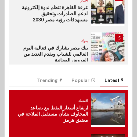
اخبار
غرفة القاهرة تنظم ندوة إلكترونية
لدعم الصادرات وتحقيق
مستهدفات رؤية مصر 2030
5
بنوك
بنك مصر يشارك في فعالية اليوم
العالمي للشباب ويقدم العديد من
العروض المجانية
6
Trending
Popular
Latest
بنوك
بنك QNB مصر يعزز جاهزية
المشروعات الصغيرة والمتوسطة
للنمو والتوسع
اقتصاد
ارتفاع أسعار النفط مع تصاعد
المخاوف بشأن مستقبل الملاحة في
مضيق هرمز
7
اخبار
فيكسد مصر و”حلول” تتشاركان
في تطوير أول منصة للسياحة