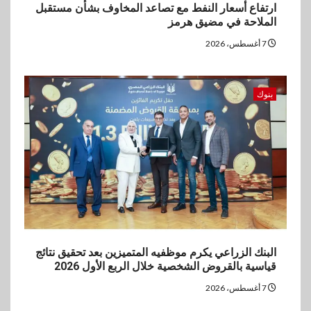
4
ارتفاع أسعار النفط مع تصاعد المخاوف بشأن مستقبل
اخبار
الملاحة في مضيق هرمز
غرفة القاهرة تنظم ندوة إلكترونية
لدعم الصادرات وتحقيق
7 أغسطس، 2026
مستهدفات رؤية مصر 2030
5
بنوك
بنوك
بنك مصر يشارك في فعالية اليوم
العالمي للشباب ويقدم العديد من
العروض المجانية
البنك الزراعي يكرم موظفيه المتميزين بعد تحقيق نتائج
قياسية بالقروض الشخصية خلال الربع الأول 2026
7 أغسطس، 2026