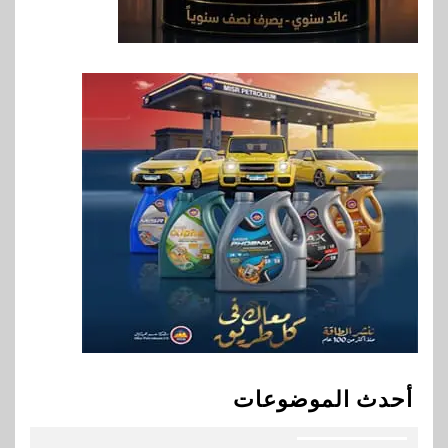
وأفريقيا Tour4Cure
8
سوق وصلة
هواوي: هاتف nova 15
Max بطارية ضخمة وتصميم متين
جهازًا مثاليًا للشباب
9
اقتصاد
إي اف چي فاينانس تستعرض
خطط نمو «بلد» لتعزيز حضورها
في سوق تحويلات المصريين
بالخارج
10
اخبار
بيان توضيحي صادر عن شركة
أحدث الموضوعات
ناتجاس