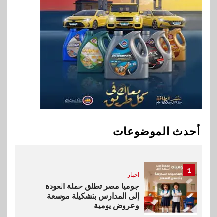
جهود تحقيق أمن الطاقة
9
اقتصاد
ارتفاع أسعار النفط مع تصاعد
المخاوف بشأن مستقبل الملاحة
في مضيق هرمز
10
بنوك
البنك الزراعي يكرم موظفيه
المتميزين بعد تحقيق نتائج قياسية
أحدث الموضوعات
بالقروض الشخصية خلال الربع
الأول 2026
1
اخبار
جوميا مصر تطلق حملة العودة
إلى المدارس بتشكيلة موسعة
وعروض يومية