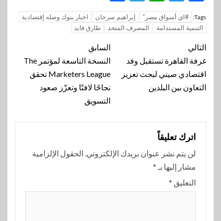
#اي أسواق مصر”
إبراهيم سرحان
اخبار بنوك وصله إقتصادية
Tags:
التنمية المستدامة
المصرف المتحد
طارق فايد
تنقل
التالي
السابق
المقالة
غرفة القاهرة تستقبل وفد
النسخة التاسعة لمؤتمر The
اقتصادي صيني لبحث تعزيز
Marketers League تحقق
التعاون بين البلدين
نجاحًا لافتًا وتعزّز صعود
التسويق
اترك تعليقاً
لن يتم نشر عنوان بريدك الإلكتروني.
الحقول الإلزامية
مشار إليها بـ
*
التعليق
*