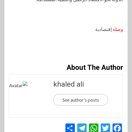
وصله
إقتصادية
About The Author
khaled ali
See author's posts
Telegram
Share
WhatsApp
Twitter
Facebook