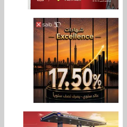
6
بنوك
رياضة
وزير الشباب والرياضة يلتقي
بالرئيس التنفيذي والعضو المنتدب
لبنك saib لبحث تعزيز التعاون
المشترك
7
اخبار
حماقي يشعل سعادة ساحل في
رأس الحكمة.. وبوسي مفاجأة
الحفل
8
اقتصاد
وزيرا التخطيط والبترول يبحثان