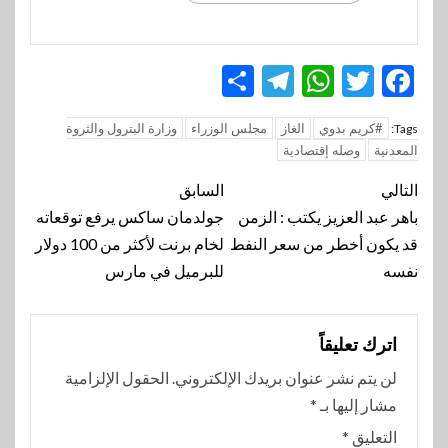
Telegram
Share
WhatsApp
Twitter
Facebook
#كريم بدوي
الغاز
مجلس الوزراء
وزارة البترول والثروة
Tags:
المعدنية
وصله إقتصادية
تنقل
التالي
السابق
المقالة
باهر عبد العزيز يكتب : الزمن
جولدمان ساكس يرفع توقعاته
قد يكون أخطر من سعر النفط
لخام برنت لأكثر من 100 دولار
نفسه
للبرميل في مارس
اترك تعليقاً
لن يتم نشر عنوان بريدك الإلكتروني.
الحقول الإلزامية
مشار إليها بـ
*
التعليق
*