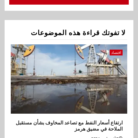
ارتفاع أسعار النفط مع تصاعد
المخاوف بشأن مستقبل الملاحة
في مضيق هرمز
لا تفوتك قراءة هذه الموضوعات
2
بنوك
البنك الزراعي يكرم موظفيه
المتميزين بعد تحقيق نتائج قياسية
اقتصاد
بالقروض الشخصية خلال الربع
الأول 2026
3
بنوك
إنتيسا سان باولو تحقق 5.6 مليار
يورو صافي ربح في النصف الأول
2026
4
ارتفاع أسعار النفط مع تصاعد المخاوف بشأن مستقبل
اخبار
الملاحة في مضيق هرمز
غرفة القاهرة تنظم ندوة إلكترونية
لدعم الصادرات وتحقيق