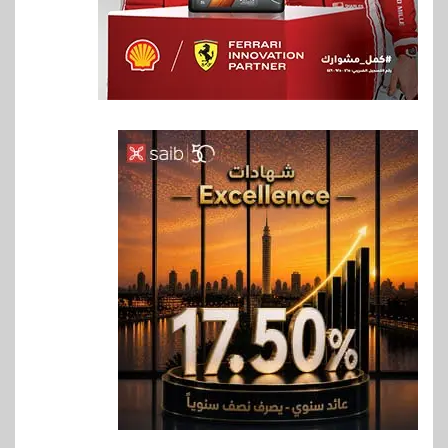
6
بنوك
بنك QNB مصر يعزز جاهزية
المشروعات الصغيرة والمتوسطة
للنمو والتوسع
7
اخبار
فيكسد مصر و”حلول” تتشاركان
في تطوير أول منصة للسياحة
الصحية في مصر والشرق الأوسط
وأفريقيا Tour4Cure