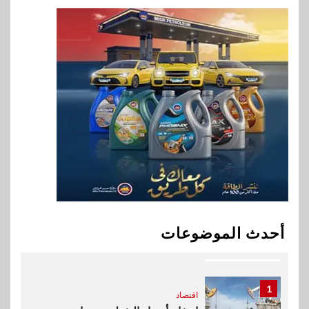
8
سوق وصلة
هواوي: هاتف nova 15
Max بطارية ضخمة وتصميم متين
جهازًا مثاليًا للشباب
9
اقتصاد
إي اف چي فاينانس تستعرض
خطط نمو «بلد» لتعزيز حضورها
في سوق تحويلات المصريين
بالخارج
10
اخبار
بيان توضيحي صادر عن شركة
أحدث الموضوعات
ناتجاس
1
اقتصاد