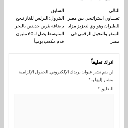
تنقل
التالي
السابق
المقالة
تعـــاون استراتيجي بين مصر
البترول: البرلس للغاز تنجح
للطيران وهواوي لتعزيز مزايا
بإضافة بئرين جديدين بالبحر
السفر والتحول الرقمي في
المتوسط يصل لـ 60 مليون
مصر
قدم مكعب يومياً
اترك تعليقاً
لن يتم نشر عنوان بريدك الإلكتروني.
الحقول الإلزامية
مشار إليها بـ
*
التعليق
*