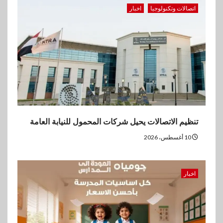
وعروض يومية
اتصالات وتكنولوجيا
اخبار
3
بنوك
بنك الإسكندرية يحقق صافي أرباح
7.54 مليار جنيه خلال النصف
الأول من 2026
4
اقتصاد
ڤاليو تحقق إيرادات 3.2 مليار جنيه
تنظيم الاتصالات يحيل شركات المحمول للنيابة العامة
وصافي الربح يرتفع إلى486
مليون جنيه نهاية يونيو 2026
10 أغسطس، 2026
5
عقارات
اخبار
مدينة مصر تسجل مبيعات بقيمة
28.4 مليار جنيه خلال النصف
الأول من 2026