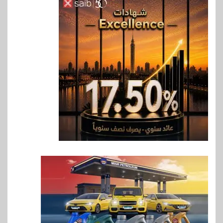
6
سوق وصلة
vivo تعيد تعريف مفهوم الفئة
المتوسطة مع إطلاق Y500
بمواصفات استثنائية
7
بنوك
رياضة
وزير الشباب والرياضة يلتقي
بالرئيس التنفيذي والعضو المنتدب
لبنك saib لبحث تعزيز التعاون
المشترك
8
اخبار
حماقي يشعل سعادة ساحل في
رأس الحكمة.. وبوسي مفاجأة
الحفل
9