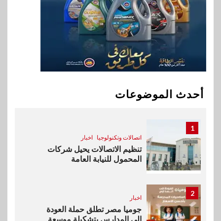
اقتصاد
وزيرا التخطيط والبترول يبحثان
جهود تحقيق أمن الطاقة
10
اقتصاد
ارتفاع أسعار النفط مع تصاعد
المخاوف بشأن مستقبل الملاحة
أحدث الموضوعات
في مضيق هرمز
1
اتصالات وتكنولوجيا
اخبار
تنظيم الاتصالات يحيل شركات
المحمول للنيابة العامة
2
اخبار
جوميا مصر تطلق حملة العودة
إلى المدارس بتشكيلة موسعة