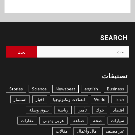
SEARCH
البحث
عن:
تصنيفات
Stories
Science
Newsbeat
english
Business
Tech
World
اتصالات وتكنولوجيا
اخبار
استثمار
اقتصاد
بنوك
تأمين
رياضة
سوق وصلة
سيارات
صحة
صناعة
عربي ودولي
عقارات
غير مصنف
مال وأعمال
مقالات