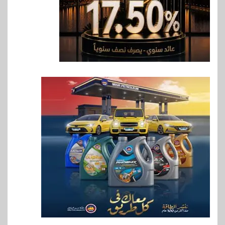
7
اخبار
فيكسد مصر و”حلول” تتشاركان
في تطوير أول منصة للسياحة
الصحية في مصر والشرق الأوسط
وأفريقيا Tour4Cure
8
سوق وصلة
هواوي: هاتف nova 15
Max بطارية ضخمة وتصميم متين
جهازًا مثاليًا للشباب
9
اقتصاد
إي اف چي فاينانس تستعرض
خطط نمو «بلد» لتعزيز حضورها
في سوق تحويلات المصريين
بالخارج
10
اخبار