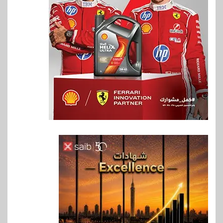
6
بنوك
بنك QNB مصر يعزز جاهزية
المشروعات الصغيرة والمتوسطة
للنمو والتوسع