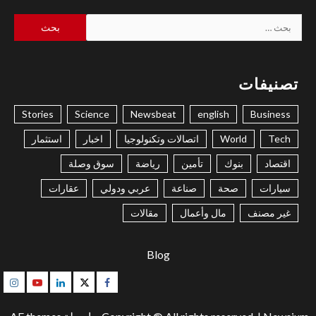
البحث
عن:
تصنيفات
Stories
Science
Newsbeat
english
Business
Tech
World
اتصالات وتكنولوجيا
اخبار
استثمار
اقتصاد
بنوك
تأمين
رياضة
سوق وصلة
سيارات
صحة
صناعة
عربي ودولي
عقارات
غير مصنف
مال وأعمال
مقالات
Blog
gram
Youtube
Linkedin
Twitter
Facebook