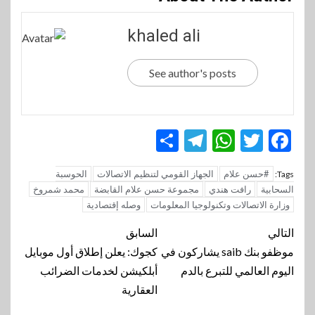
khaled ali
See author's posts
Telegram
Share
WhatsApp
Twitter
Facebook
#حسن علام
الجهاز القومي لتنظيم الاتصالات
الحوسبة
Tags:
السحابية
رافت هندي
مجموعة حسن علام القابضة
محمد شمروخ
وزارة الاتصالات وتكنولوجيا المعلومات
وصله إقتصادية
تنقل
التالي
السابق
المقالة
موظفو بنك saib يشاركون في
كجوك: يعلن إطلاق أول موبايل
اليوم العالمي للتبرع بالدم
أبلكيشن لخدمات الضرائب
العقارية