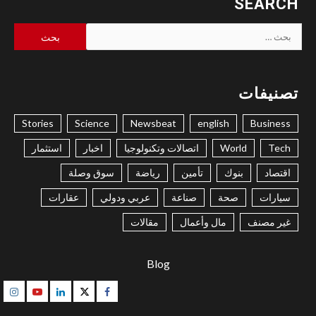
SEARCH
البحث
عن:
تصنيفات
Stories
Science
Newsbeat
english
Business
Tech
World
اتصالات وتكنولوجيا
اخبار
استثمار
اقتصاد
بنوك
تأمين
رياضة
سوق وصلة
سيارات
صحة
صناعة
عربي ودولي
عقارات
غير مصنف
مال وأعمال
مقالات
Blog
gram
Youtube
Linkedin
Twitter
Facebook