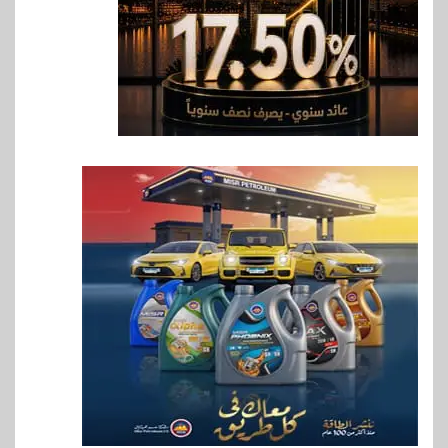
7
اخبار
فيكسد مصر و”حلول” تتشاركان
في تطوير أول منصة للسياحة
الصحية في مصر والشرق الأوسط
وأفريقيا Tour4Cure
8
سوق وصلة
هواوي: هاتف nova 15
Max بطارية ضخمة وتصميم متين
جهازًا مثاليًا للشباب
9
اقتصاد
إي اف چي فاينانس تستعرض
خطط نمو «بلد» لتعزيز حضورها
في سوق تحويلات المصريين
بالخارج
10