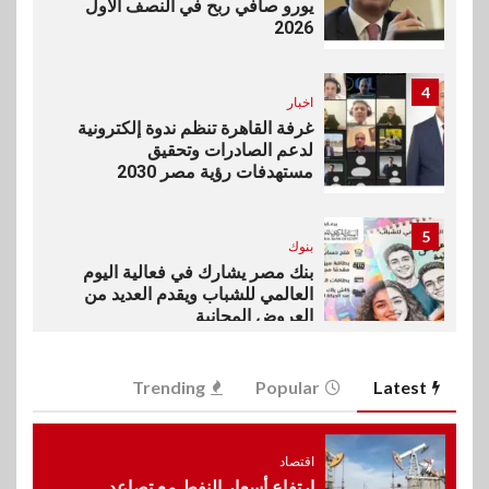
يورو صافي ربح في النصف الأول
2026
4
اخبار
غرفة القاهرة تنظم ندوة إلكترونية
لدعم الصادرات وتحقيق
مستهدفات رؤية مصر 2030
5
بنوك
بنك مصر يشارك في فعالية اليوم
العالمي للشباب ويقدم العديد من
العروض المجانية
6
Trending
Popular
Latest
بنوك
بنك QNB مصر يعزز جاهزية
المشروعات الصغيرة والمتوسطة
للنمو والتوسع
اقتصاد
ارتفاع أسعار النفط مع تصاعد