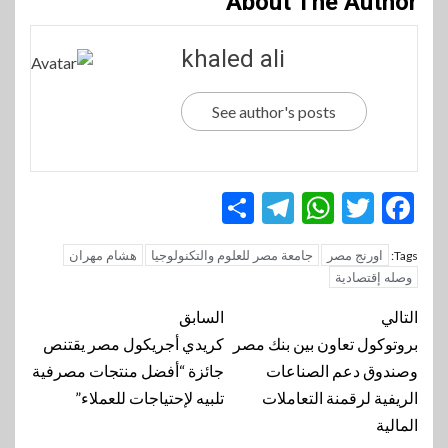
About The Author
khaled ali
See author's posts
Telegram
Share
WhatsApp
Twitter
Facebook
اورنج مصر
جامعة مصر للعلوم والتكنولوجيا
هشام مهران
Tags:
وصله إقتصادية
تنقل
التالي
السابق
المقالة
بروتوكول تعاون بين بنك مصر
كريدي أجريكول مصر يقتنص
وصندوق دعم الصناعات
جائزة “أفضل منتجات مصرفية
الريفية لرقمنة التعاملات
تلبيه لإحتياجات للعملاء”
المالية