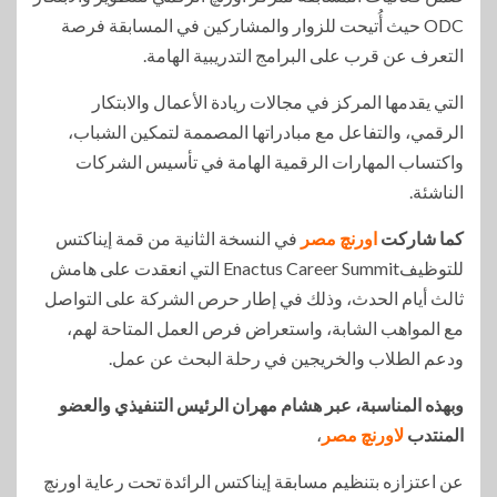
ODC حيث أُتيحت للزوار والمشاركين في المسابقة فرصة
التعرف عن قرب على البرامج التدريبية الهامة.
التي يقدمها المركز في مجالات ريادة الأعمال والابتكار
الرقمي، والتفاعل مع مبادراتها المصممة لتمكين الشباب،
واكتساب المهارات الرقمية الهامة في تأسيس الشركات
الناشئة.
كما شاركت
اورنچ مصر
في النسخة الثانية من قمة إيناكتس
للتوظيفEnactus Career Summit التي انعقدت على هامش
ثالث أيام الحدث، وذلك في إطار حرص الشركة على التواصل
مع المواهب الشابة، واستعراض فرص العمل المتاحة لهم،
ودعم الطلاب والخريجين في رحلة البحث عن عمل.
وبهذه المناسبة، عبر هشام مهران الرئيس التنفيذي والعضو
المنتدب
لاورنچ مصر
،
عن اعتزازه بتنظيم مسابقة إيناكتس الرائدة تحت رعاية اورنچ