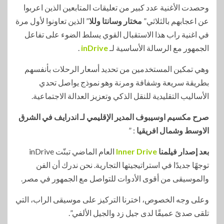
وحصدت الأغنية عدد كبير من تعليقات المتابعين الذين اعربوا
عن اعجابهم بالثلاثي”
مختار وسانتا وللا
” الذين تعاونوا لأول مرة
في اغنية راب هذا الاستقبال القوي يسلط الضوء على تفاعل
الجمهور مع الرسالة الأساسية لـ
inDrive
.
وهي تمكين المستخدمين من تحديد أسعار الرحلات بأنفسهم
بطريقة سريعة وشفافة ومرنة وهو نموذج يواصل تحدي
الأساليب التقليدية للنقل الذكي وتعزيز العدالة الاجتماعية.
صرح مكسيم اوسيبوف المدير الإقليمي لـ اندرايف في الشرق
الاوسط وشمال افريقيا
: ”
بعد إصدار فيلمنا
Drive
Inner
العام الماضي تبنّت inDrive
توجهًا جديدًا في استراتيجيتها التجارية. نحن ندرك أن الفن
والموسيقى من أقوى الأدوات للتواصل مع الجمهور في مصر.
وعلى وجه الخصوص، اخترنا التركيز على موسيقى الراب، التي
تلقى صدىً عميقًا لدى جيل زد والجيل الألفي”.