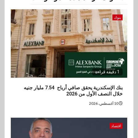
ڤاليو تحقق إيرادات 3.2 مليار جنيه
وصافي الربح يرتفع إلى486
مليون جنيه نهاية يونيو 2026
بنوك
3
عقارات
مدينة مصر تسجل مبيعات بقيمة
28.4 مليار جنيه خلال النصف
الأول من 2026
1 دقيقة قراءة
4
سوق وصلة
vivo تعيد تعريف مفهوم الفئة
بنك الإسكندرية يحقق صافي أرباح 7.54 مليار جنيه
المتوسطة مع إطلاق Y500
خلال النصف الأول من 2026
بمواصفات استثنائية
10 أغسطس، 2026
5
بنوك
رياضة
وزير الشباب والرياضة يلتقي
اقتصاد
بالرئيس التنفيذي والعضو المنتدب