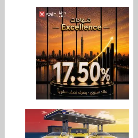
6
اخبار
حماقي يشعل سعادة ساحل في
رأس الحكمة.. وبوسي مفاجأة
الحفل
7
اقتصاد
وزيرا التخطيط والبترول يبحثان
جهود تحقيق أمن الطاقة
8
اقتصاد
ارتفاع أسعار النفط مع تصاعد
المخاوف بشأن مستقبل الملاحة
في مضيق هرمز