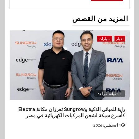
المزيد من القصص
اخبار
سيارات
1 دقيقة قراءة
راية للمباني الذكية وSungrow تعززان مكانة Electra
كأسرع شبكة لشحن المركبات الكهربائية في مصر
4 أغسطس، 2026