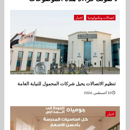
جوميا مصر تطلق حملة العودة
إلى المدارس بتشكيلة موسعة
وعروض يومية
اتصالات وتكنولوجيا
اخبار
3
بنوك
بنك الإسكندرية يحقق صافي أرباح
7.54 مليار جنيه خلال النصف
الأول من 2026
4
اقتصاد
ڤاليو تحقق إيرادات 3.2 مليار جنيه
تنظيم الاتصالات يحيل شركات المحمول للنيابة العامة
وصافي الربح يرتفع إلى486
مليون جنيه نهاية يونيو 2026
10 أغسطس، 2026
5
عقارات
اخبار
مدينة مصر تسجل مبيعات بقيمة
28.4 مليار جنيه خلال النصف
الأول من 2026