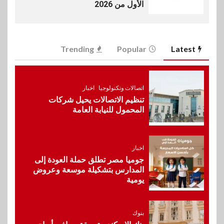
الأول من 2026
6
سوق وصلة
Trending
Popular
Latest
vivo تعيد تعريف مفهوم الفئة
المتوسطة مع إطلاق Y500
بمواصفات استثنائية
اتصالات وتكنولوجيا
اخبار
تنظيم الاتصالات يحيل شركات
7
بنوك
رياضة
المحمول للنيابة العامة
وزير الشباب والرياضة يلتقي
بالرئيس التنفيذي والعضو المنتدب
لبنك saib لبحث تعزيز التعاون
المشترك
اخبار
جوميا مصر تطلق حملة العودة إلى
المدارس بتشكيلة موسعة وعروض
8
اخبار
يومية
حماقي يشعل سعادة ساحل في
رأس الحكمة.. وبوسي مفاجأة
الحفل
بنوك