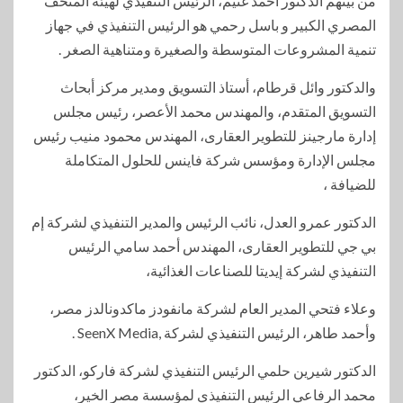
من بينهم الدكتور أحمد غنيم، الرئيس التنفيذي لهيئة المتحف
المصري الكبير و باسل رحمي هو الرئيس التنفيذي في جهاز
تنمية المشروعات المتوسطة والصغيرة ومتناهية الصغر .
والدكتور وائل قرطام، أستاذ التسويق ومدير مركز أبحاث
التسويق المتقدم، والمهندس محمد الأعصر، رئيس مجلس
إدارة مارجينز للتطوير العقارى، المهندس محمود منيب رئيس
مجلس الإدارة ومؤسس شركة فاينس للحلول المتكاملة
للضيافة ،
الدكتور عمرو العدل، نائب الرئيس والمدير التنفيذي لشركة إم
بي جي للتطوير العقارى، المهندس أحمد سامي الرئيس
التنفيذي لشركة إيديتا للصناعات الغذائية،
وعلاء فتحي المدير العام لشركة مانفودز ماكدونالدز مصر،
وأحمد طاهر، الرئيس التنفيذي لشركة ,SeenX Media .
الدكتور شيرين حلمي الرئيس التنفيذي لشركة فاركو، الدكتور
محمد الرفاعي الرئيس التنفيذي لمؤسسة مصر الخير،