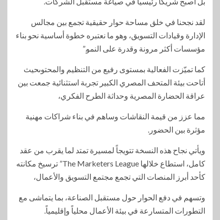
بل أصبح شريكاً رئيسياً في صياغة مستقبل الشركات.
لقد نجحنا في خلق مساحة حوار حقيقية تجمع بين مجالس
الإدارة وقيادات التسويق، وهو ما نعتبره خطوة أساسية نحو بناء
مؤسسات أكثر مرونة وقدرة على النمو.”
كما تميّزت الفعالية بمستوى رفيع من التنظيم والمحتوىحيث
أتاحت بيئة المتحف المصري الكبير تجربة استثنائية جمعت بين
عراقة الحضارة المصرية وحداثة الطرح الفكري،
مما عزز من قيمة النقاشات وساهم في بناء شراكات مهنية
مؤثرة بين الحضور.
ويأتي نجاح هذه النسخة تتويجاً لمسيرة تمتد لما يقرب من عقد
كامل، استطاع خلالها The Marketers League” ترسيخ مكانته
كأحد أبرز المنصات التي تجمع مجتمع التسويق والأعمال،
وتسهم في دفع الحوار حول مستقبل الصناعة، بما يتماشى مع
التطورات المتسارعة في بيئة الأعمال محلياً وإقليمياً.