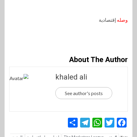
وصله
إقتصادية
About The Author
khaled ali
See author's posts
Telegram
Share
WhatsApp
Twitter
Facebook