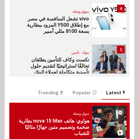
4
سوق وصلة
vivo تشعل المنافسة في مصر
مع إطلاق Y500 المزود ببطارية
بسعة 8100 مللي أمبير
5
بنوك
تأمين
نكست وكاف للتأمين يطلقان
تحالفًا استراتيجيًا لتقديم حلول
تأمينية متكاملة لعملاء البنك
6
Trending
Popular
Latest
اقتصاد
رئيس مجلس القضاء الأعلى يوقّع
بروتوكول تعاون مع البريد لتقديم
خدمة الإعلان الإلكتروني المسجل
سوق وصلة
هواوي: هاتف nova 15 Max بطارية
ضخمة وتصميم متين جهازًا مثاليًا
للشباب
7
اخبار