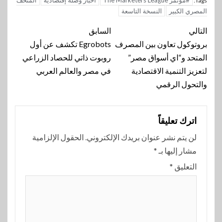
#مؤتمر The Marketers League
اخبار وصله إقتصادية
المتحف
Tags:
المصري الكبير
النسخة التاسعة
تنقل
التالي
السابق
المقالة
بروتوكول تعاون بين المصرف
Egrobots تكشف عن أول
المتحد و“اي أسواق مصر”
روبوت ذاتي للحصاد الزراعي
لتعزيز التنمية الاقتصادية
في مصر والعالم العربي
والتحول الرقمي
اترك تعليقاً
لن يتم نشر عنوان بريدك الإلكتروني.
الحقول الإلزامية
مشار إليها بـ
*
التعليق
*