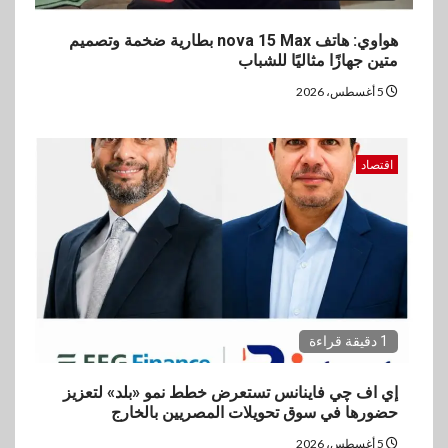
4
هواوي: هاتف nova 15 Max بطارية ضخمة وتصميم
سوق وصلة
متين جهازًا مثاليًا للشباب
vivo تشعل المنافسة في مصر
مع إطلاق Y500 المزود ببطارية
5 أغسطس، 2026
بسعة 8100 مللي أمبير
اقتصاد
5
بنوك
تأمين
نكست وكاف للتأمين يطلقان
تحالفًا استراتيجيًا لتقديم حلول
تأمينية متكاملة لعملاء البنك
1 دقيقة قراءة
إي اف چي فاينانس تستعرض خطط نمو «بلد» لتعزيز
حضورها في سوق تحويلات المصريين بالخارج
5 أغسطس، 2026