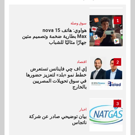
الدولية
1
سوق وصلة
هواوي: هاتف nova 15
Max بطارية ضخمة وتصميم متين
جهازًا مثاليًا للشباب
2
اقتصاد
إي اف چي فاينانس تستعرض
خطط نمو «بلد» لتعزيز حضورها
في سوق تحويلات المصريين
بالخارج
3
اخبار
بيان توضيحي صادر عن شركة
ناتجاس