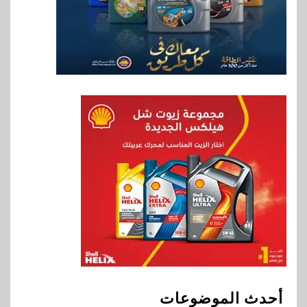
استراتيجية مع MCS لإطلاق
محفظة التدريب الرسمية
لكاسبرسكي
8
بنوك
بنك الإسكندرية يطلق الحساب
الجاري “ابدأ” اليومي
9
اخبار
سيارات
راية للمباني الذكية وSungrow
تعززان مكانة Electra كأسرع
شبكة لشحن المركبات الكهربائية
في مصر
10
بنوك
البنك الأهلي يعين عمرو السُلمي
أحدث الموضوعات
رئيسًا تنفيذيًا للمعاملات المصرفية