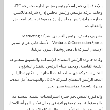
بالإضافة إلى عمر إسلام رئيس مجلس إدارة مجموعة ITC،
وحامد عرفة مؤسس ورئيس مجلس إدارة شركة هايلايتس،
وحازم حمادة رئيس مجلس إدارة مجموعة يونايتد للمعارض
والفعاليات،
وشريف منصف الرئيس التنفيذي لشركة Marketing
Ventures & Connection Sports ، الأستاذ هاني عرام المدير
الإقليمي لشركة بل مصر وشمال شرق أفريقيا،
وغادة حمودة الرئيس التنفيذي للإستدامة والتسويق بمجموعة
القلعة القابضة، ومحمد صيام الرئيس التنفيذي للشؤون
التجارية بشركة جهينه للصناعات الغذائية، والدكتورة داليا ابو
المجد الرئيس التنفيذي لشركة DDA ، والمهندسة أمل مبدى،
مديرة التسويق بمؤسسة مصر الخير،
والدكتورة لميس نجم خبيرة استراتيجيات التنمية المستدامة
والمسؤولية المجتمعية ورائدة في مجال تمكين المرأة، الأستاذ
أحمد محفوظ رائد الأعمال بمجال الذكاء الاصطناعي.