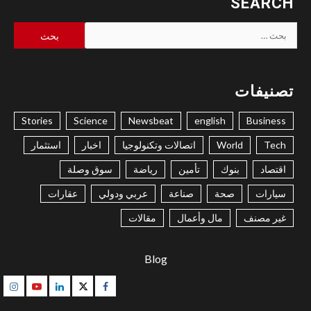
SEARCH
البحث
عن:
تصنيفات
Stories
Science
Newsbeat
english
Business
Tech
World
اتصالات وتكنولوجيا
اخبار
استثمار
اقتصاد
بنوك
تأمين
رياضة
سوق وصلة
سيارات
صحة
صناعة
عربي ودولي
عقارات
غير مصنف
مال وأعمال
مقالات
Blog
gram
Youtube
Linkedin
Twitter
Facebook