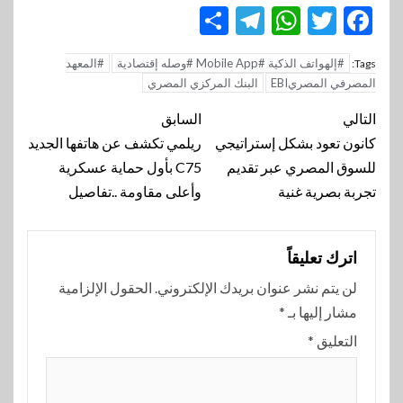
Telegram
Share
WhatsApp
Twitter
Facebook
#إلهواتف الذكية #Mobile App #وصله إقتصادية
#المعهد
Tags:
المصرفي المصريEBI
البنك المركزي المصري
تنقل
التالي
السابق
المقالة
كانون تعود بشكل إستراتيجي
ريلمي تكشف عن هاتفها الجديد
للسوق المصري عبر تقديم
C75 بأول حماية عسكرية
تجربة بصرية غنية
وأعلى مقاومة ..تفاصيل
اترك تعليقاً
لن يتم نشر عنوان بريدك الإلكتروني.
الحقول الإلزامية
مشار إليها بـ
*
التعليق
*