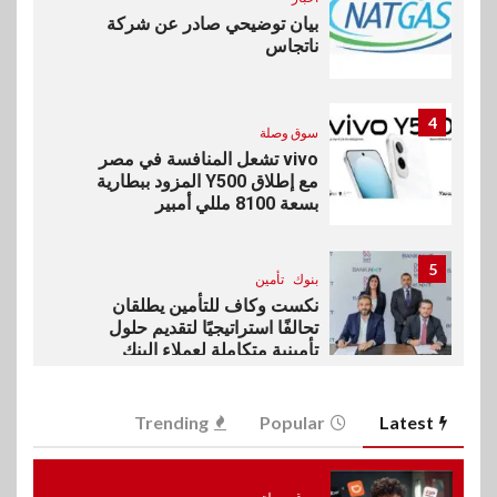
بيان توضيحي صادر عن شركة
ناتجاس
4
سوق وصلة
vivo تشعل المنافسة في مصر
مع إطلاق Y500 المزود ببطارية
بسعة 8100 مللي أمبير
5
بنوك
تأمين
نكست وكاف للتأمين يطلقان
تحالفًا استراتيجيًا لتقديم حلول
تأمينية متكاملة لعملاء البنك
6
Trending
Popular
Latest
اقتصاد
رئيس مجلس القضاء الأعلى يوقّع
بروتوكول تعاون مع البريد لتقديم
خدمة الإعلان الإلكتروني المسجل