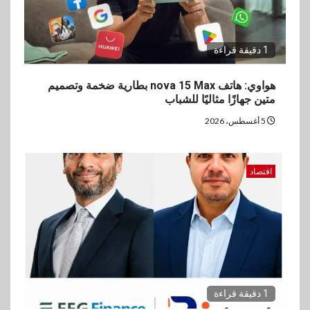
اخبار
بيان توضيحي صادر عن شركة
ناتجاس
1 دقيقة قراءة
4
هواوي: هاتف nova 15 Max بطارية ضخمة وتصميم
سوق وصلة
متين جهازًا مثاليًا للشباب
vivo تشعل المنافسة في مصر
مع إطلاق Y500 المزود ببطارية
5 أغسطس، 2026
بسعة 8100 مللي أمبير
اقتصاد
5
بنوك
تأمين
نكست وكاف للتأمين يطلقان
تحالفًا استراتيجيًا لتقديم حلول
تأمينية متكاملة لعملاء البنك
1 دقيقة قراءة