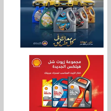
7
اخبار
RAKICT تعلن عن شراكة
استراتيجية مع MCS لإطلاق
محفظة التدريب الرسمية
لكاسبرسكي
8
بنوك
بنك الإسكندرية يطلق الحساب
الجاري “ابدأ” اليومي
9
اخبار
سيارات
راية للمباني الذكية وSungrow
تعززان مكانة Electra كأسرع
شبكة لشحن المركبات الكهربائية
في مصر