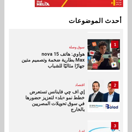
10
بنوك
البنك الأهلي يعين عمرو السُلمي
أحدث الموضوعات
رئيسًا تنفيذيًا للمعاملات المصرفية
الدولية
1
سوق وصلة
هواوي: هاتف nova 15
Max بطارية ضخمة وتصميم متين
جهازًا مثاليًا للشباب
2
اقتصاد
إي اف چي فاينانس تستعرض
خطط نمو «بلد» لتعزيز حضورها
في سوق تحويلات المصريين
بالخارج
3
اخبار