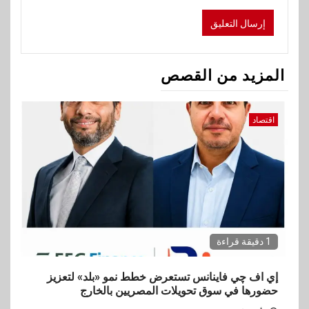
المزيد من القصص
اقتصاد
1 دقيقة قراءة
إي اف چي فاينانس تستعرض خطط نمو «بلد» لتعزيز
حضورها في سوق تحويلات المصريين بالخارج