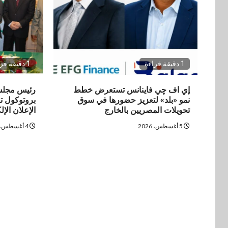
1 دقيقة قراءة
1 دقيقة قراءة
إي اف چي فاينانس تستعرض خطط
رئيس مجلس 
نمو «بلد» لتعزيز حضورها في سوق
بروتوكول تع
تحويلات المصريين بالخارج
الإعلان الإ
5 أغسطس، 2026
4 أغسطس، 2026