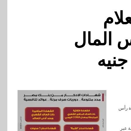
لام
ترفع رأس المال
دة رأس
ة عبر