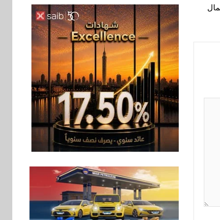
عمال
سوق وصلة
6
vivo تشعل المنافسة
في مصر مع إطلاق
Y500 المزود ببطارية
بسعة 8100 مللي أمبير
بنوك
تأمين
7
نكست وكاف للتأمين
يطلقان تحالفًا
استراتيجيًا لتقديم حلول
تأمينية متكاملة لعملاء
البنك
اقتصاد
8
رئيس مجلس القضاء
الأعلى يوقّع بروتوكول
تعاون مع البريد لتقديم
خدمة الإعلان
الإلكتروني المسجل