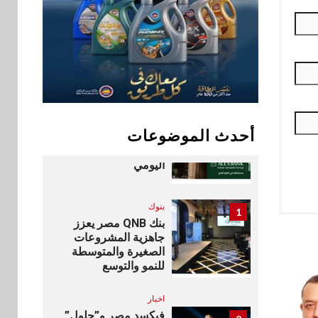
اخبار
9
RAKICT تعلن عن
شراكة استراتيجية مع
MCS لإطلاق محفظة
التدريب الرسمية
لكاسبرسكي
10
بنوك
أحدث الموضوعات
بنك الإسكندرية يطلق
الحساب الجاري “ابدأ”
اليومي
بنوك
1
بنك QNB مصر يعزز
جاهزية المشروعات
الصغيرة والمتوسطة
للنمو والتوسع
اخبار
فيكسد مصر و”حلول”