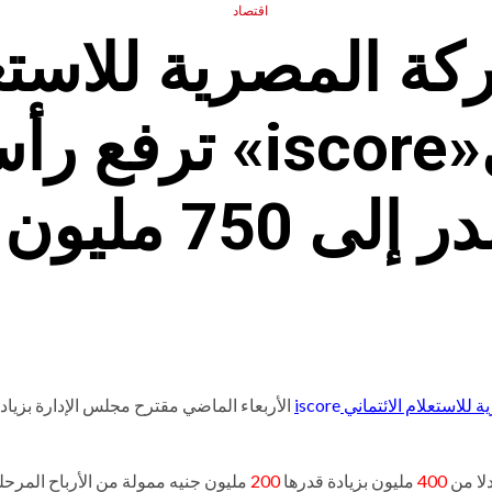
اقتصاد
كة المصرية للاستع
الائتماني«iscore» 
 750 مليون جنيه
 للاستعلام الائتماني i
score
الأربعاء الماضي مقترح مجلس الإدارة بزيا
لا من
400
مليون بزيادة قدرها
200
مليون جنيه ممولة من الأرباح المرحل