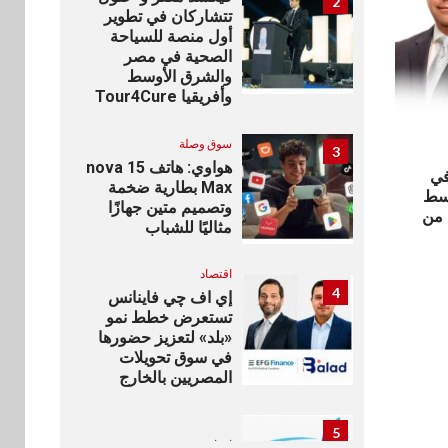
2
تتشاركان في تطوير
أول منصة للسياحة
الصحية في مصر
والشرق الأوسط
وأفريقيا Tour4Cure
سوق وصلة
3
هواوي: هاتف nova 15
في
Max بطارية ضخمة
وسط
وتصميم متين جهازًا
 من
مثاليًا للشباب
اقتصاد
4
إي اف چي فاينانس
تستعرض خطط نمو
«بلد» لتعزيز حضورها
في سوق تحويلات
المصريين بالخارج
5
اخبار