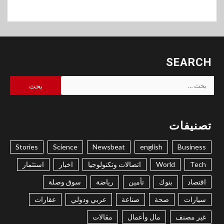
SEARCH
البحث
عن:
تصنيفات
Stories
Science
Newsbeat
english
Business
Tech
World
اتصالات وتكنولوجيا
اخبار
استثمار
اقتصاد
بنوك
تأمين
رياضة
سوق وصلة
سيارات
صحة
صناعة
عربي ودولي
عقارات
غير مصنف
مال وأعمال
مقالات