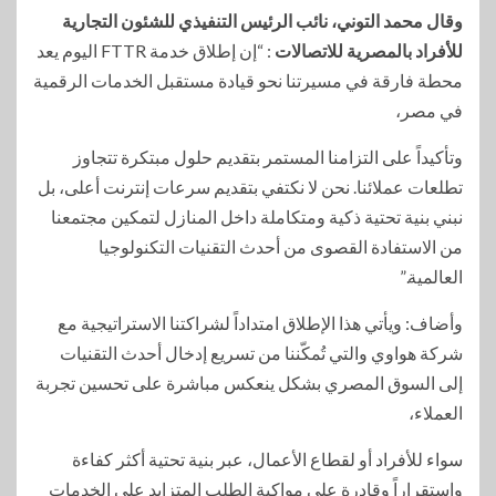
وقال محمد التوني، نائب الرئيس التنفيذي للشئون التجارية
للأفراد بالمصرية للاتصالات
: “إن إطلاق خدمة FTTR اليوم يعد
محطة فارقة في مسيرتنا نحو قيادة مستقبل الخدمات الرقمية
في مصر،
وتأكيداً على التزامنا المستمر بتقديم حلول مبتكرة تتجاوز
تطلعات عملائنا. نحن لا نكتفي بتقديم سرعات إنترنت أعلى، بل
نبني بنية تحتية ذكية ومتكاملة داخل المنازل لتمكين مجتمعنا
من الاستفادة القصوى من أحدث التقنيات التكنولوجيا
العالمية.”
وأضاف: ويأتي هذا الإطلاق امتداداً لشراكتنا الاستراتيجية مع
شركة هواوي والتي تُمكّننا من تسريع إدخال أحدث التقنيات
إلى السوق المصري بشكل ينعكس مباشرة على تحسين تجربة
العملاء،
سواء للأفراد أو لقطاع الأعمال، عبر بنية تحتية أكثر كفاءة
واستقراراً وقادرة على مواكبة الطلب المتزايد على الخدمات