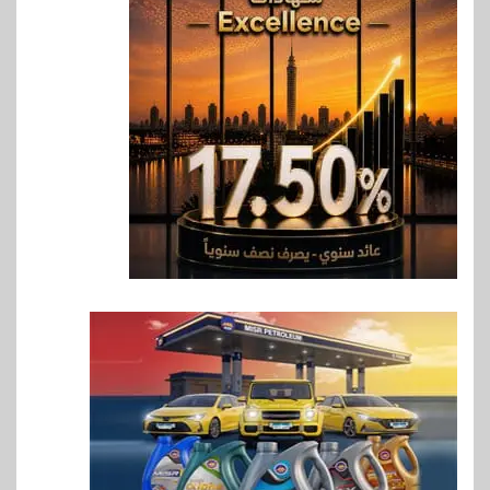
6
بنوك
بنك QNB مصر يعزز جاهزية
المشروعات الصغيرة والمتوسطة
للنمو والتوسع
7
اخبار
فيكسد مصر و”حلول” تتشاركان
في تطوير أول منصة للسياحة
الصحية في مصر والشرق الأوسط
وأفريقيا Tour4Cure
8
سوق وصلة
هواوي: هاتف nova 15
Max بطارية ضخمة وتصميم متين
جهازًا مثاليًا للشباب
9
اقتصاد
إي اف چي فاينانس تستعرض